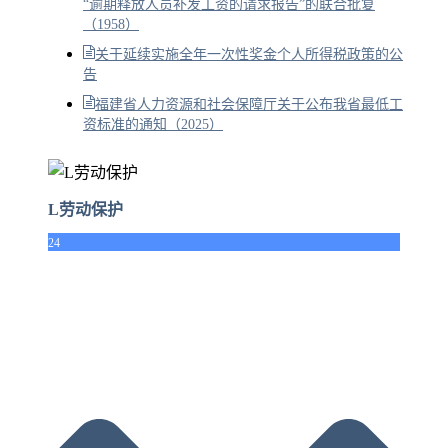
“逾期释放人员补发工资的请求报告”的联合批复
（1958）
关于延续实施全年一次性奖金个人所得税政策的公
告
福建省人力资源和社会保障厅关于公布我省最低工
资标准的通知（2025）
L劳动保护
24