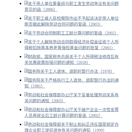
关于用人单位筹备组与职工发生劳动争议有关问题
意见的函（2006）
关于职工被人民检察院作出不予起诉决定用人单位
能否据此解除劳动合同问题的复函（2003）
关于劳动合同制职工工龄计算问题的复函（2002）
关于个人解除劳动合同取得经济补偿金征收个人所
得税扣除基本养老等保险基金问题的批复（2001）
财政部、国家税务总局关于个人所得税法修改后有
关优惠政策衔接问题的通知（2018）
国务院关于工人退休、退职的暂行办法（1978）
国务院关于严格执行工人退休、退职暂行办法的通
知（1981）
劳动和社会保障部办公厅关于妥善处理劳动关系有
关问题的通知（2003）
劳动和社会保障部办公厅关于破产企业一次性安置
人员再就业后工龄计算问题的复函（2002）
劳动和社会保障部关于制止和纠正违反国家规定办
理企业职工提前退休有关问题的通知（1999）