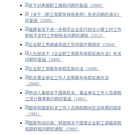
关于对再婚职工婚假问题的复函（2000）
《关于〈职工带薪年休假条例〉有关问题的请示》
的复函（2009）
福建省关于进一步规范企业实行综合计算工时工作
制和不定时工作制有关问题的通知（2012）
企业职工患病或非因工负伤医疗期规定（1994）
人社部关于《企业职工带薪年休假实施办法》有关
问题的复函（2009）
企业职工带薪年休假实施办法（2008）
机关事业单位工作人员带薪年休假实施办法
（2008）
劳动人事部关于国家机关、事业单位工作人员病假
工资计算基数问题的复函（1985）
国务院国家机关工作人员病假期间生活待遇的规定
（1981）
国家劳动总局、财政部关于国营企业职工请婚丧假
和路程假问题的通知（1980）