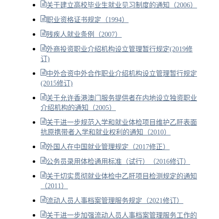
关于建立高校毕业生就业见习制度的通知（2006）
职业资格证书规定（1994）
残疾人就业条例（2007）
外商投资职业介绍机构设立管理暂行规定(2019修
订)
中外合资中外合作职业介绍机构设立管理暂行规定
(2015修订)
关于允许香港澳门服务提供者在内地设立独资职业
介绍机构的通知（2005）
关于进一步规范入学和就业体检项目维护乙肝表面
抗原携带者入学和就业权利的通知（2010）
外国人在中国就业管理规定（2017修正）
公务员录用体检通用标准（试行）（2016修订）
关于切实贯彻就业体检中乙肝项目检测规定的通知
（2011）
流动人员人事档案管理服务规定（2021修订）
关于进一步加强流动人员人事档案管理服务工作的