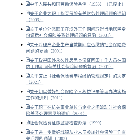
中华人民共和国劳动保险条例（1953）（已废止）
关于企业为职工购买保险有关财务处理问题的通知
（2003）
关于单位外派职工在境外工作期间取得当地居民身
份证后社会保险关系处理问题的复函（2001）
关于对破产企业生产自救期间应否缴纳社会保险费
问题的复函（2001）
关于取得国外永久性居民身份证回国工作人员在国
内工作期间有关社会保险问题的复函（2001）
关于废止《社会保险费申报缴纳管理规定》的决定
（2021）
关于切实做好社会保险个人权益记录管理办法实施
工作的通知（2011）
关于职工在机关事业单位与企业之间流动时社会保
险关系处理意见的通知（2001）
社会保险费征缴监督检查办法（1999）
关于进一步做好城镇从业人员参加社会保险工作有
关问题的通知（2003）