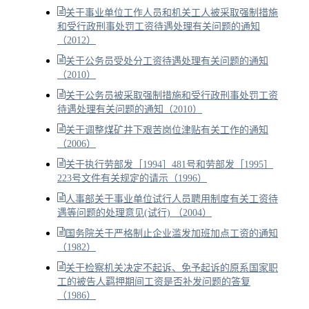
关于事业单位工作人员和机关工人被采取强制措施
和受行政刑事处罚工资待遇处理有关问题的通知
（2012）
关于公务员受处分工资待遇处理有关问题的通知
（2010）
关于公务员被采取强制措施和受行政刑事处罚工资
待遇处理有关问题的通知（2010）
关于调整煤矿井下艰苦岗位津贴有关工作的通知
（2006）
关于执行劳部发［1994］481号和劳部发［1995］
223号文件有关规定的请示（1996）
人事部关于事业单位试行人员聘用制度有关工资待
遇等问题的处理意见(试行) （2004）
国务院关于严格制止企业滥发加班加点工资的通知
（1982）
关于检察机关决定不起诉、免予起诉的原系国家职
工的被告人羁押期间工资是否补发问题的答复
（1986）