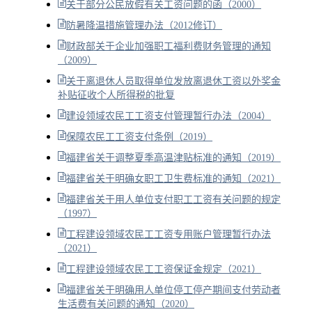
关于部分公民放假有关工资问题的函（2000）
防暑降温措施管理办法（2012修订）
财政部关于企业加强职工福利费财务管理的通知
（2009）
关于离退休人员取得单位发放离退休工资以外奖金
补贴征收个人所得税的批复
建设领域农民工工资支付管理暂行办法（2004）
保障农民工工资支付条例（2019）
福建省关于调整夏季高温津贴标准的通知（2019）
福建省关于明确女职工卫生费标准的通知（2021）
福建省关于用人单位支付职工工资有关问题的规定
（1997）
工程建设领域农民工工资专用账户管理暂行办法
（2021）
工程建设领域农民工工资保证金规定（2021）
福建省关于明确用人单位停工停产期间支付劳动者
生活费有关问题的通知（2020）