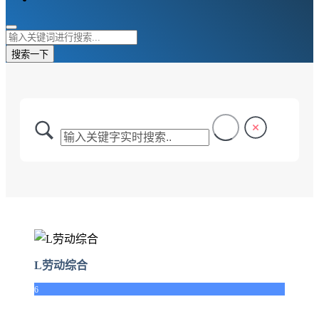
搜索一下
L劳动综合
6