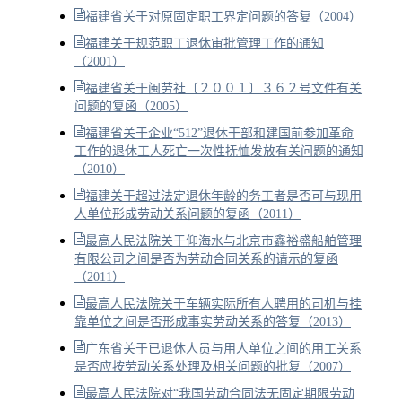
福建省关于对原固定职工界定问题的答复（2004）
福建关于规范职工退休审批管理工作的通知
（2001）
福建省关于闽劳社〔２００１〕３６２号文件有关
问题的复函（2005）
福建省关于企业“512”退休干部和建国前参加革命
工作的退休工人死亡一次性抚恤发放有关问题的通知
（2010）
福建关于超过法定退休年龄的务工者是否可与现用
人单位形成劳动关系问题的复函（2011）
最高人民法院关于仰海水与北京市鑫裕盛船舶管理
有限公司之间是否为劳动合同关系的请示的复函
（2011）
最高人民法院关于车辆实际所有人聘用的司机与挂
靠单位之间是否形成事实劳动关系的答复（2013）
广东省关于已退休人员与用人单位之间的用工关系
是否应按劳动关系处理及相关问题的批复（2007）
最高人民法院对“我国劳动合同法无固定期限劳动