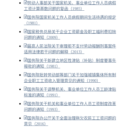
劳动人事部关于国家机关、事业单位工作人员病假
工资计算基数问题的复函（1985）
国务院国家机关工作人员病假期间生活待遇的规定
（1981）
国家税务总局关于企业工资薪金及职工福利费扣除
问题的通知（2009）
最高人民法院关于审理拒不支付劳动报酬刑事案件
适用法律若干问题的解释（2013）
国务院关于新建立地区性津贴（补贴）制度要事先
报批的通知（1981）
国务院批转劳动部等部门关于加强城镇集体所有制
企业职工工资收入管理意见的通知（1990）
国务院关于调整机关、事业单位工作人员工龄津贴
标准的通知（1991）
国务院关于机关和事业单位工作人员工资制度改革
问题的通知（1993）
国务院办公厅关于全面治理拖欠农民工工资问题的
意见（2016）