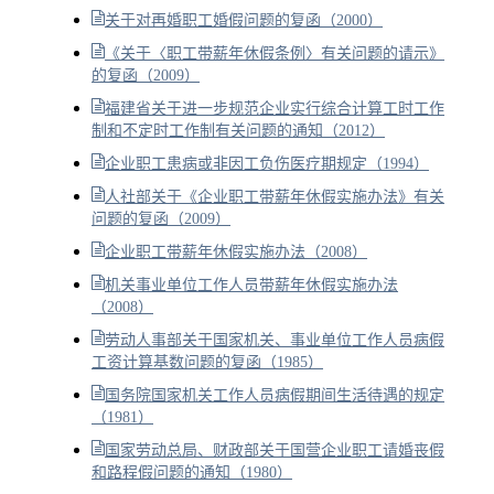
关于对再婚职工婚假问题的复函（2000）
《关于〈职工带薪年休假条例〉有关问题的请示》
的复函（2009）
福建省关于进一步规范企业实行综合计算工时工作
制和不定时工作制有关问题的通知（2012）
企业职工患病或非因工负伤医疗期规定（1994）
人社部关于《企业职工带薪年休假实施办法》有关
问题的复函（2009）
企业职工带薪年休假实施办法（2008）
机关事业单位工作人员带薪年休假实施办法
（2008）
劳动人事部关于国家机关、事业单位工作人员病假
工资计算基数问题的复函（1985）
国务院国家机关工作人员病假期间生活待遇的规定
（1981）
国家劳动总局、财政部关于国营企业职工请婚丧假
和路程假问题的通知（1980）