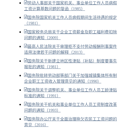
劳动人事部关于国家机关、事业单位工作人员病假
工资计算基数问题的复函（1985）
国务院国家机关工作人员病假期间生活待遇的规定
（1981）
国家税务总局关于企业工资薪金及职工福利费扣除
问题的通知（2009）
最高人民法院关于审理拒不支付劳动报酬刑事案件
适用法律若干问题的解释（2013）
国务院关于新建立地区性津贴（补贴）制度要事先
报批的通知（1981）
国务院批转劳动部等部门关于加强城镇集体所有制
企业职工工资收入管理意见的通知（1990）
国务院关于调整机关、事业单位工作人员工龄津贴
标准的通知（1991）
国务院关于机关和事业单位工作人员工资制度改革
问题的通知（1993）
国务院办公厅关于全面治理拖欠农民工工资问题的
意见（2016）