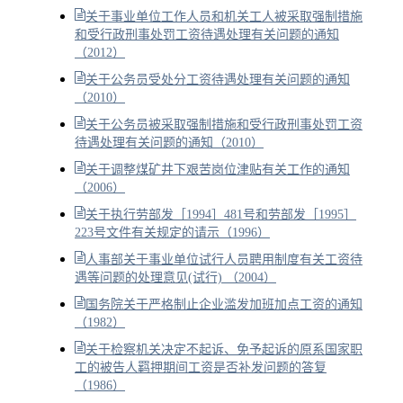
关于事业单位工作人员和机关工人被采取强制措施
和受行政刑事处罚工资待遇处理有关问题的通知
（2012）
关于公务员受处分工资待遇处理有关问题的通知
（2010）
关于公务员被采取强制措施和受行政刑事处罚工资
待遇处理有关问题的通知（2010）
关于调整煤矿井下艰苦岗位津贴有关工作的通知
（2006）
关于执行劳部发［1994］481号和劳部发［1995］
223号文件有关规定的请示（1996）
人事部关于事业单位试行人员聘用制度有关工资待
遇等问题的处理意见(试行) （2004）
国务院关于严格制止企业滥发加班加点工资的通知
（1982）
关于检察机关决定不起诉、免予起诉的原系国家职
工的被告人羁押期间工资是否补发问题的答复
（1986）