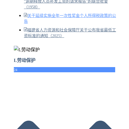
“逾期释放人员补发工资的请求报告”的联合批复
（1958）
关于延续实施全年一次性奖金个人所得税政策的公
告
福建省人力资源和社会保障厅关于公布我省最低工
资标准的通知（2025）
L劳动保护
24