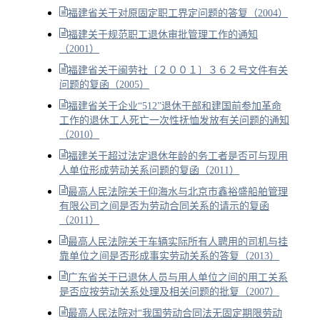
福建省关于对原固定职工界定问题的答复（2004）
福建关于规范职工退休审批管理工作的通知
（2001）
福建省关于闽劳社〔２００１〕３６２号文件有关
问题的复函（2005）
福建省关于企业“512”退休干部和建国前参加革命
工作的退休工人死亡一次性抚恤发放有关问题的通知
（2010）
福建关于超过法定退休年龄的务工者是否可与现用
人单位形成劳动关系问题的复函（2011）
最高人民法院关于仰海水与北京市鑫裕盛船舶管理
有限公司之间是否为劳动合同关系的请示的复函
（2011）
最高人民法院关于车辆实际所有人聘用的司机与挂
靠单位之间是否形成事实劳动关系的答复（2013）
广东省关于已退休人员与用人单位之间的用工关系
是否应按劳动关系处理及相关问题的批复（2007）
最高人民法院对“我国劳动合同法无固定期限劳动