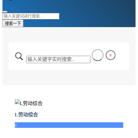
搜索一下
L劳动综合
6