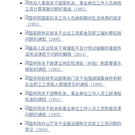
劳动人事部关于国家机关、事业单位工作人员病假
工资计算基数问题的复函（1985）
国务院国家机关工作人员病假期间生活待遇的规定
（1981）
国家税务总局关于企业工资薪金及职工福利费扣除
问题的通知（2009）
最高人民法院关于审理拒不支付劳动报酬刑事案件
适用法律若干问题的解释（2013）
国务院关于新建立地区性津贴（补贴）制度要事先
报批的通知（1981）
国务院批转劳动部等部门关于加强城镇集体所有制
企业职工工资收入管理意见的通知（1990）
国务院关于调整机关、事业单位工作人员工龄津贴
标准的通知（1991）
国务院关于机关和事业单位工作人员工资制度改革
问题的通知（1993）
国务院办公厅关于全面治理拖欠农民工工资问题的
意见（2016）