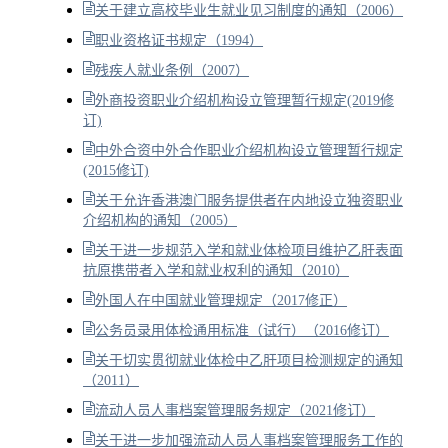
关于建立高校毕业生就业见习制度的通知（2006）
职业资格证书规定（1994）
残疾人就业条例（2007）
外商投资职业介绍机构设立管理暂行规定(2019修
订)
中外合资中外合作职业介绍机构设立管理暂行规定
(2015修订)
关于允许香港澳门服务提供者在内地设立独资职业
介绍机构的通知（2005）
关于进一步规范入学和就业体检项目维护乙肝表面
抗原携带者入学和就业权利的通知（2010）
外国人在中国就业管理规定（2017修正）
公务员录用体检通用标准（试行）（2016修订）
关于切实贯彻就业体检中乙肝项目检测规定的通知
（2011）
流动人员人事档案管理服务规定（2021修订）
关于进一步加强流动人员人事档案管理服务工作的