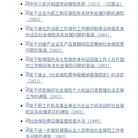
中华人民共和国劳动保险条例（1953）（已废止）
关于企业为职工购买保险有关财务处理问题的通知
（2003）
关于单位外派职工在境外工作期间取得当地居民身
份证后社会保险关系处理问题的复函（2001）
关于对破产企业生产自救期间应否缴纳社会保险费
问题的复函（2001）
关于取得国外永久性居民身份证回国工作人员在国
内工作期间有关社会保险问题的复函（2001）
关于废止《社会保险费申报缴纳管理规定》的决定
（2021）
关于切实做好社会保险个人权益记录管理办法实施
工作的通知（2011）
关于职工在机关事业单位与企业之间流动时社会保
险关系处理意见的通知（2001）
社会保险费征缴监督检查办法（1999）
关于进一步做好城镇从业人员参加社会保险工作有
关问题的通知（2003）