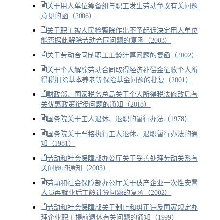
关于用人单位筹备组与职工发生劳动争议有关问题
意见的函（2006）
关于职工被人民检察院作出不予起诉决定用人单位
能否据此解除劳动合同问题的复函（2003）
关于劳动合同制职工工龄计算问题的复函（2002）
关于个人解除劳动合同取得经济补偿金征收个人所
得税扣除基本养老等保险基金问题的批复（2001）
财政部、国家税务总局关于个人所得税法修改后有
关优惠政策衔接问题的通知（2018）
国务院关于工人退休、退职的暂行办法（1978）
国务院关于严格执行工人退休、退职暂行办法的通
知（1981）
劳动和社会保障部办公厅关于妥善处理劳动关系有
关问题的通知（2003）
劳动和社会保障部办公厅关于破产企业一次性安置
人员再就业后工龄计算问题的复函（2002）
劳动和社会保障部关于制止和纠正违反国家规定办
理企业职工提前退休有关问题的通知（1999）