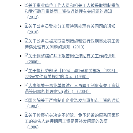
关于事业单位工作人员和机关工人被采取强制措施
和受行政刑事处罚工资待遇处理有关问题的通知
（2012）
关于公务员受处分工资待遇处理有关问题的通知
（2010）
关于公务员被采取强制措施和受行政刑事处罚工资
待遇处理有关问题的通知（2010）
关于调整煤矿井下艰苦岗位津贴有关工作的通知
（2006）
关于执行劳部发［1994］481号和劳部发［1995］
223号文件有关规定的请示（1996）
人事部关于事业单位试行人员聘用制度有关工资待
遇等问题的处理意见(试行) （2004）
国务院关于严格制止企业滥发加班加点工资的通知
（1982）
关于检察机关决定不起诉、免予起诉的原系国家职
工的被告人羁押期间工资是否补发问题的答复
（1986）