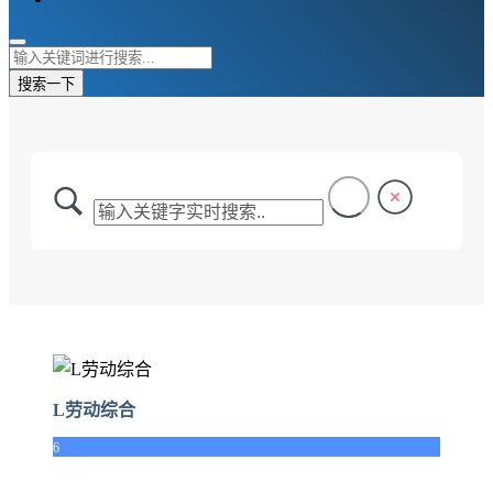
搜索一下
L劳动综合
6