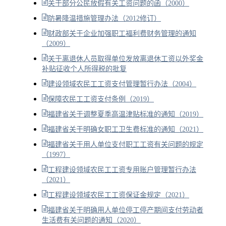
关于部分公民放假有关工资问题的函（2000）
防暑降温措施管理办法（2012修订）
财政部关于企业加强职工福利费财务管理的通知
（2009）
关于离退休人员取得单位发放离退休工资以外奖金
补贴征收个人所得税的批复
建设领域农民工工资支付管理暂行办法（2004）
保障农民工工资支付条例（2019）
福建省关于调整夏季高温津贴标准的通知（2019）
福建省关于明确女职工卫生费标准的通知（2021）
福建省关于用人单位支付职工工资有关问题的规定
（1997）
工程建设领域农民工工资专用账户管理暂行办法
（2021）
工程建设领域农民工工资保证金规定（2021）
福建省关于明确用人单位停工停产期间支付劳动者
生活费有关问题的通知（2020）