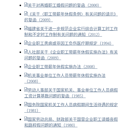
关于对再婚职工婚假问题的复函（2000）
《关于〈职工带薪年休假条例〉有关问题的请示》
的复函（2009）
福建省关于进一步规范企业实行综合计算工时工作
制和不定时工作制有关问题的通知（2012）
企业职工患病或非因工负伤医疗期规定（1994）
人社部关于《企业职工带薪年休假实施办法》有关
问题的复函（2009）
企业职工带薪年休假实施办法（2008）
机关事业单位工作人员带薪年休假实施办法
（2008）
劳动人事部关于国家机关、事业单位工作人员病假
工资计算基数问题的复函（1985）
国务院国家机关工作人员病假期间生活待遇的规定
（1981）
国家劳动总局、财政部关于国营企业职工请婚丧假
和路程假问题的通知（1980）