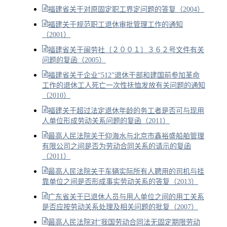
福建省关于对原固定职工界定问题的答复（2004）
福建关于规范职工退休审批管理工作的通知
（2001）
福建省关于闽劳社〔２００１〕３６２号文件有关
问题的复函（2005）
福建省关于企业“512”退休干部和建国前参加革命
工作的退休工人死亡一次性抚恤发放有关问题的通知
（2010）
福建关于超过法定退休年龄的务工者是否可与现用
人单位形成劳动关系问题的复函（2011）
最高人民法院关于仰海水与北京市鑫裕盛船舶管理
有限公司之间是否为劳动合同关系的请示的复函
（2011）
最高人民法院关于车辆实际所有人聘用的司机与挂
靠单位之间是否形成事实劳动关系的答复（2013）
广东省关于已退休人员与用人单位之间的用工关系
是否应按劳动关系处理及相关问题的批复（2007）
最高人民法院对“我国劳动合同法无固定期限劳动