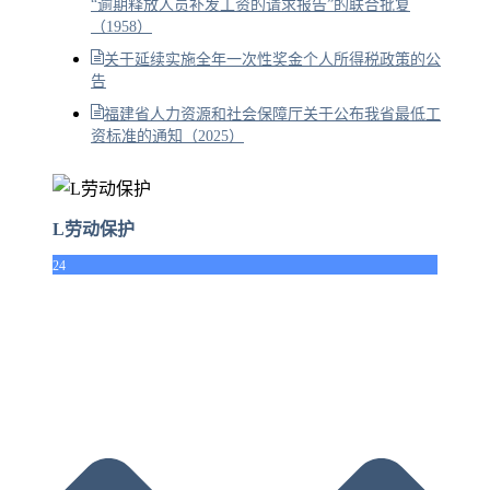
“逾期释放人员补发工资的请求报告”的联合批复
（1958）
关于延续实施全年一次性奖金个人所得税政策的公
告
福建省人力资源和社会保障厅关于公布我省最低工
资标准的通知（2025）
L劳动保护
24