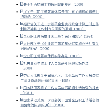
关于对再婚职工婚假问题的复函（2000）
《关于〈职工带薪年休假条例〉有关问题的请示》
的复函（2009）
福建省关于进一步规范企业实行综合计算工时工作
制和不定时工作制有关问题的通知（2012）
企业职工患病或非因工负伤医疗期规定（1994）
人社部关于《企业职工带薪年休假实施办法》有关
问题的复函（2009）
企业职工带薪年休假实施办法（2008）
机关事业单位工作人员带薪年休假实施办法
（2008）
劳动人事部关于国家机关、事业单位工作人员病假
工资计算基数问题的复函（1985）
国务院国家机关工作人员病假期间生活待遇的规定
（1981）
国家劳动总局、财政部关于国营企业职工请婚丧假
和路程假问题的通知（1980）