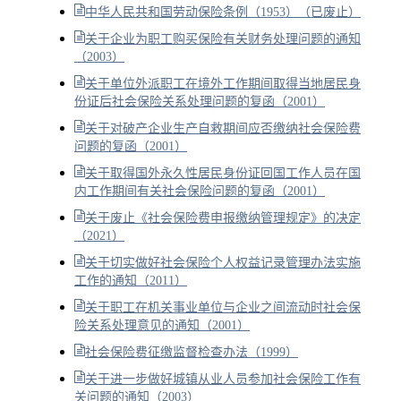
中华人民共和国劳动保险条例（1953）（已废止）
关于企业为职工购买保险有关财务处理问题的通知
（2003）
关于单位外派职工在境外工作期间取得当地居民身
份证后社会保险关系处理问题的复函（2001）
关于对破产企业生产自救期间应否缴纳社会保险费
问题的复函（2001）
关于取得国外永久性居民身份证回国工作人员在国
内工作期间有关社会保险问题的复函（2001）
关于废止《社会保险费申报缴纳管理规定》的决定
（2021）
关于切实做好社会保险个人权益记录管理办法实施
工作的通知（2011）
关于职工在机关事业单位与企业之间流动时社会保
险关系处理意见的通知（2001）
社会保险费征缴监督检查办法（1999）
关于进一步做好城镇从业人员参加社会保险工作有
关问题的通知（2003）