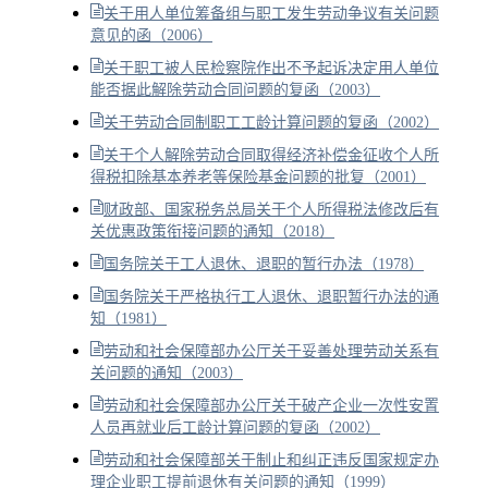
关于用人单位筹备组与职工发生劳动争议有关问题
意见的函（2006）
关于职工被人民检察院作出不予起诉决定用人单位
能否据此解除劳动合同问题的复函（2003）
关于劳动合同制职工工龄计算问题的复函（2002）
关于个人解除劳动合同取得经济补偿金征收个人所
得税扣除基本养老等保险基金问题的批复（2001）
财政部、国家税务总局关于个人所得税法修改后有
关优惠政策衔接问题的通知（2018）
国务院关于工人退休、退职的暂行办法（1978）
国务院关于严格执行工人退休、退职暂行办法的通
知（1981）
劳动和社会保障部办公厅关于妥善处理劳动关系有
关问题的通知（2003）
劳动和社会保障部办公厅关于破产企业一次性安置
人员再就业后工龄计算问题的复函（2002）
劳动和社会保障部关于制止和纠正违反国家规定办
理企业职工提前退休有关问题的通知（1999）