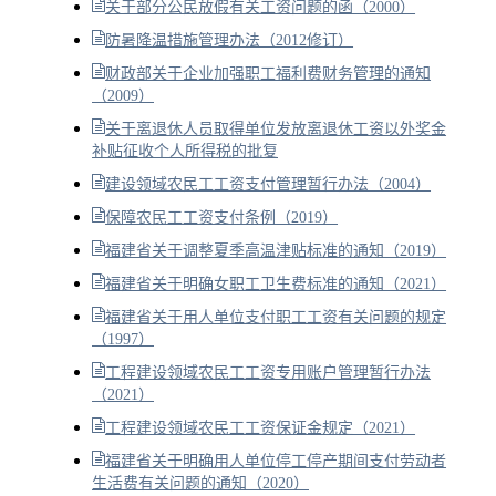
关于部分公民放假有关工资问题的函（2000）
防暑降温措施管理办法（2012修订）
财政部关于企业加强职工福利费财务管理的通知
（2009）
关于离退休人员取得单位发放离退休工资以外奖金
补贴征收个人所得税的批复
建设领域农民工工资支付管理暂行办法（2004）
保障农民工工资支付条例（2019）
福建省关于调整夏季高温津贴标准的通知（2019）
福建省关于明确女职工卫生费标准的通知（2021）
福建省关于用人单位支付职工工资有关问题的规定
（1997）
工程建设领域农民工工资专用账户管理暂行办法
（2021）
工程建设领域农民工工资保证金规定（2021）
福建省关于明确用人单位停工停产期间支付劳动者
生活费有关问题的通知（2020）