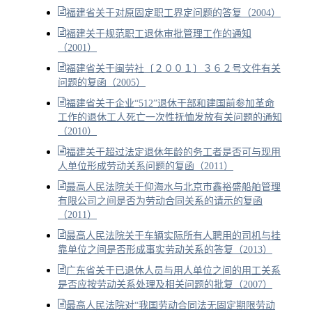
福建省关于对原固定职工界定问题的答复（2004）
福建关于规范职工退休审批管理工作的通知
（2001）
福建省关于闽劳社〔２００１〕３６２号文件有关
问题的复函（2005）
福建省关于企业“512”退休干部和建国前参加革命
工作的退休工人死亡一次性抚恤发放有关问题的通知
（2010）
福建关于超过法定退休年龄的务工者是否可与现用
人单位形成劳动关系问题的复函（2011）
最高人民法院关于仰海水与北京市鑫裕盛船舶管理
有限公司之间是否为劳动合同关系的请示的复函
（2011）
最高人民法院关于车辆实际所有人聘用的司机与挂
靠单位之间是否形成事实劳动关系的答复（2013）
广东省关于已退休人员与用人单位之间的用工关系
是否应按劳动关系处理及相关问题的批复（2007）
最高人民法院对“我国劳动合同法无固定期限劳动