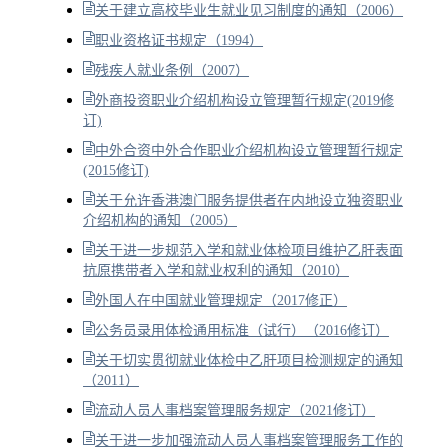
关于建立高校毕业生就业见习制度的通知（2006）
职业资格证书规定（1994）
残疾人就业条例（2007）
外商投资职业介绍机构设立管理暂行规定(2019修
订)
中外合资中外合作职业介绍机构设立管理暂行规定
(2015修订)
关于允许香港澳门服务提供者在内地设立独资职业
介绍机构的通知（2005）
关于进一步规范入学和就业体检项目维护乙肝表面
抗原携带者入学和就业权利的通知（2010）
外国人在中国就业管理规定（2017修正）
公务员录用体检通用标准（试行）（2016修订）
关于切实贯彻就业体检中乙肝项目检测规定的通知
（2011）
流动人员人事档案管理服务规定（2021修订）
关于进一步加强流动人员人事档案管理服务工作的