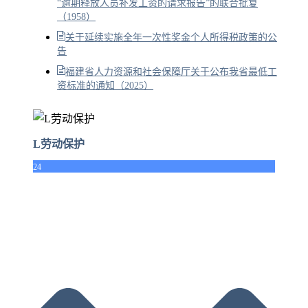
“逾期释放人员补发工资的请求报告”的联合批复
（1958）
关于延续实施全年一次性奖金个人所得税政策的公
告
福建省人力资源和社会保障厅关于公布我省最低工
资标准的通知（2025）
L劳动保护
24