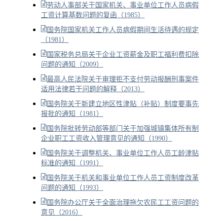
劳动人事部关于国家机关、事业单位工作人员病假
工资计算基数问题的复函（1985）
国务院国家机关工作人员病假期间生活待遇的规定
（1981）
国家税务总局关于企业工资薪金及职工福利费扣除
问题的通知（2009）
最高人民法院关于审理拒不支付劳动报酬刑事案件
适用法律若干问题的解释（2013）
国务院关于新建立地区性津贴（补贴）制度要事先
报批的通知（1981）
国务院批转劳动部等部门关于加强城镇集体所有制
企业职工工资收入管理意见的通知（1990）
国务院关于调整机关、事业单位工作人员工龄津贴
标准的通知（1991）
国务院关于机关和事业单位工作人员工资制度改革
问题的通知（1993）
国务院办公厅关于全面治理拖欠农民工工资问题的
意见（2016）