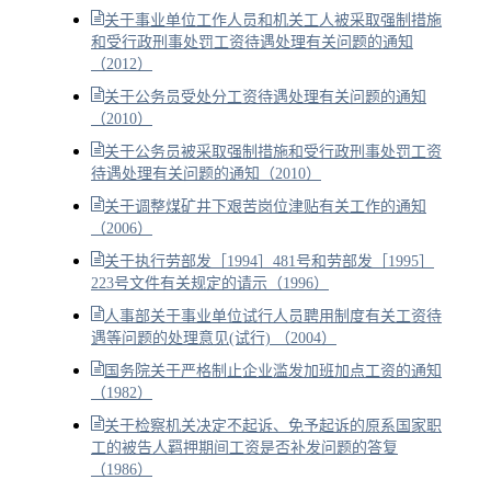
关于事业单位工作人员和机关工人被采取强制措施
和受行政刑事处罚工资待遇处理有关问题的通知
（2012）
关于公务员受处分工资待遇处理有关问题的通知
（2010）
关于公务员被采取强制措施和受行政刑事处罚工资
待遇处理有关问题的通知（2010）
关于调整煤矿井下艰苦岗位津贴有关工作的通知
（2006）
关于执行劳部发［1994］481号和劳部发［1995］
223号文件有关规定的请示（1996）
人事部关于事业单位试行人员聘用制度有关工资待
遇等问题的处理意见(试行) （2004）
国务院关于严格制止企业滥发加班加点工资的通知
（1982）
关于检察机关决定不起诉、免予起诉的原系国家职
工的被告人羁押期间工资是否补发问题的答复
（1986）