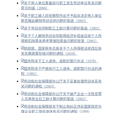
关于用人单位筹备组与职工发生劳动争议有关问题
意见的函（2006）
关于职工被人民检察院作出不予起诉决定用人单位
能否据此解除劳动合同问题的复函（2003）
关于劳动合同制职工工龄计算问题的复函（2002）
关于个人解除劳动合同取得经济补偿金征收个人所
得税扣除基本养老等保险基金问题的批复（2001）
财政部、国家税务总局关于个人所得税法修改后有
关优惠政策衔接问题的通知（2018）
国务院关于工人退休、退职的暂行办法（1978）
国务院关于严格执行工人退休、退职暂行办法的通
知（1981）
劳动和社会保障部办公厅关于妥善处理劳动关系有
关问题的通知（2003）
劳动和社会保障部办公厅关于破产企业一次性安置
人员再就业后工龄计算问题的复函（2002）
劳动和社会保障部关于制止和纠正违反国家规定办
理企业职工提前退休有关问题的通知（1999）