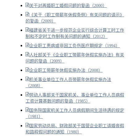
关于对再婚职工婚假问题的复函（2000）
《关于〈职工带薪年休假条例〉有关问题的请示》
的复函（2009）
福建省关于进一步规范企业实行综合计算工时工作
制和不定时工作制有关问题的通知（2012）
企业职工患病或非因工负伤医疗期规定（1994）
人社部关于《企业职工带薪年休假实施办法》有关
问题的复函（2009）
企业职工带薪年休假实施办法（2008）
机关事业单位工作人员带薪年休假实施办法
（2008）
劳动人事部关于国家机关、事业单位工作人员病假
工资计算基数问题的复函（1985）
国务院国家机关工作人员病假期间生活待遇的规定
（1981）
国家劳动总局、财政部关于国营企业职工请婚丧假
和路程假问题的通知（1980）