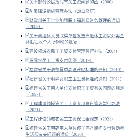
关于部分公民放假有关工资问题的函（2000）
防暑降温措施管理办法（2012修订）
财政部关于企业加强职工福利费财务管理的通知
（2009）
关于离退休人员取得单位发放离退休工资以外奖金
补贴征收个人所得税的批复
建设领域农民工工资支付管理暂行办法（2004）
保障农民工工资支付条例（2019）
福建省关于调整夏季高温津贴标准的通知（2019）
福建省关于明确女职工卫生费标准的通知（2021）
福建省关于用人单位支付职工工资有关问题的规定
（1997）
工程建设领域农民工工资专用账户管理暂行办法
（2021）
工程建设领域农民工工资保证金规定（2021）
福建省关于明确用人单位停工停产期间支付劳动者
生活费有关问题的通知（2020）