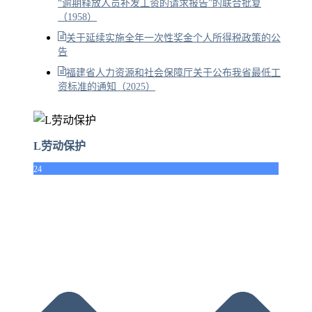
“逾期释放人员补发工资的请求报告”的联合批复
（1958）
关于延续实施全年一次性奖金个人所得税政策的公
告
福建省人力资源和社会保障厅关于公布我省最低工
资标准的通知（2025）
L劳动保护
24