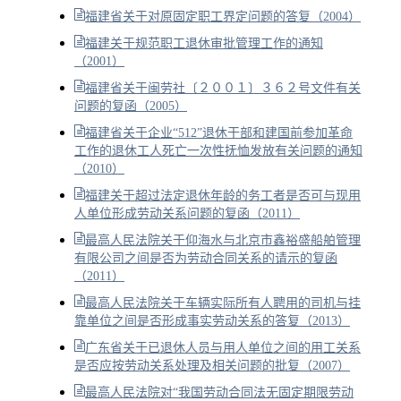
福建省关于对原固定职工界定问题的答复（2004）
福建关于规范职工退休审批管理工作的通知
（2001）
福建省关于闽劳社〔２００１〕３６２号文件有关
问题的复函（2005）
福建省关于企业“512”退休干部和建国前参加革命
工作的退休工人死亡一次性抚恤发放有关问题的通知
（2010）
福建关于超过法定退休年龄的务工者是否可与现用
人单位形成劳动关系问题的复函（2011）
最高人民法院关于仰海水与北京市鑫裕盛船舶管理
有限公司之间是否为劳动合同关系的请示的复函
（2011）
最高人民法院关于车辆实际所有人聘用的司机与挂
靠单位之间是否形成事实劳动关系的答复（2013）
广东省关于已退休人员与用人单位之间的用工关系
是否应按劳动关系处理及相关问题的批复（2007）
最高人民法院对“我国劳动合同法无固定期限劳动