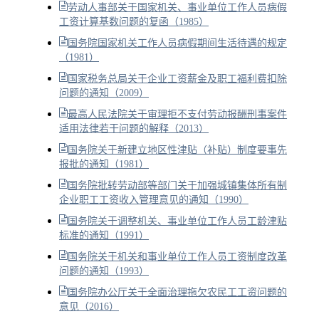
劳动人事部关于国家机关、事业单位工作人员病假
工资计算基数问题的复函（1985）
国务院国家机关工作人员病假期间生活待遇的规定
（1981）
国家税务总局关于企业工资薪金及职工福利费扣除
问题的通知（2009）
最高人民法院关于审理拒不支付劳动报酬刑事案件
适用法律若干问题的解释（2013）
国务院关于新建立地区性津贴（补贴）制度要事先
报批的通知（1981）
国务院批转劳动部等部门关于加强城镇集体所有制
企业职工工资收入管理意见的通知（1990）
国务院关于调整机关、事业单位工作人员工龄津贴
标准的通知（1991）
国务院关于机关和事业单位工作人员工资制度改革
问题的通知（1993）
国务院办公厅关于全面治理拖欠农民工工资问题的
意见（2016）