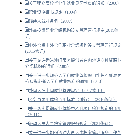
关于建立高校毕业生就业见习制度的通知（2006）
职业资格证书规定（1994）
残疾人就业条例（2007）
外商投资职业介绍机构设立管理暂行规定(2019修
订)
中外合资中外合作职业介绍机构设立管理暂行规定
(2015修订)
关于允许香港澳门服务提供者在内地设立独资职业
介绍机构的通知（2005）
关于进一步规范入学和就业体检项目维护乙肝表面
抗原携带者入学和就业权利的通知（2010）
外国人在中国就业管理规定（2017修正）
公务员录用体检通用标准（试行）（2016修订）
关于切实贯彻就业体检中乙肝项目检测规定的通知
（2011）
流动人员人事档案管理服务规定（2021修订）
关于进一步加强流动人员人事档案管理服务工作的