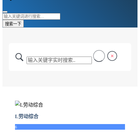
搜索一下
L劳动综合
6