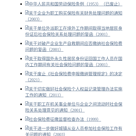
中华人民共和国劳动保险条例（1953）（已废止）
关于企业为职工购买保险有关财务处理问题的通知
（2003）
关于单位外派职工在境外工作期间取得当地居民身
份证后社会保险关系处理问题的复函（2001）
关于对破产企业生产自救期间应否缴纳社会保险费
问题的复函（2001）
关于取得国外永久性居民身份证回国工作人员在国
内工作期间有关社会保险问题的复函（2001）
关于废止《社会保险费申报缴纳管理规定》的决定
（2021）
关于切实做好社会保险个人权益记录管理办法实施
工作的通知（2011）
关于职工在机关事业单位与企业之间流动时社会保
险关系处理意见的通知（2001）
社会保险费征缴监督检查办法（1999）
关于进一步做好城镇从业人员参加社会保险工作有
关问题的通知（2003）