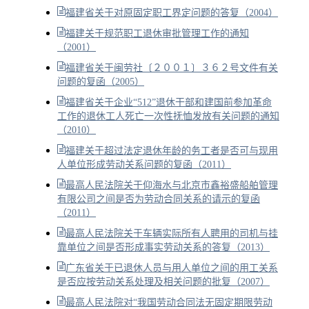
福建省关于对原固定职工界定问题的答复（2004）
福建关于规范职工退休审批管理工作的通知
（2001）
福建省关于闽劳社〔２００１〕３６２号文件有关
问题的复函（2005）
福建省关于企业“512”退休干部和建国前参加革命
工作的退休工人死亡一次性抚恤发放有关问题的通知
（2010）
福建关于超过法定退休年龄的务工者是否可与现用
人单位形成劳动关系问题的复函（2011）
最高人民法院关于仰海水与北京市鑫裕盛船舶管理
有限公司之间是否为劳动合同关系的请示的复函
（2011）
最高人民法院关于车辆实际所有人聘用的司机与挂
靠单位之间是否形成事实劳动关系的答复（2013）
广东省关于已退休人员与用人单位之间的用工关系
是否应按劳动关系处理及相关问题的批复（2007）
最高人民法院对“我国劳动合同法无固定期限劳动