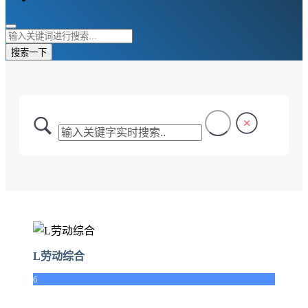
搜索一下
L劳动综合
6