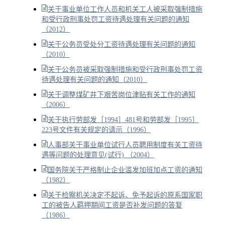
关于事业单位工作人员和机关工人被采取强制措施
和受行政刑事处罚工资待遇处理有关问题的通知
（2012）
关于公务员受处分工资待遇处理有关问题的通知
（2010）
关于公务员被采取强制措施和受行政刑事处罚工资
待遇处理有关问题的通知（2010）
关于调整煤矿井下艰苦岗位津贴有关工作的通知
（2006）
关于执行劳部发［1994］481号和劳部发［1995］
223号文件有关规定的请示（1996）
人事部关于事业单位试行人员聘用制度有关工资待
遇等问题的处理意见(试行) （2004）
国务院关于严格制止企业滥发加班加点工资的通知
（1982）
关于检察机关决定不起诉、免予起诉的原系国家职
工的被告人羁押期间工资是否补发问题的答复
（1986）