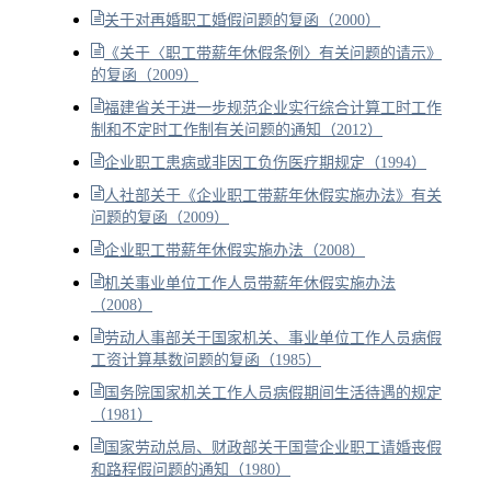
关于对再婚职工婚假问题的复函（2000）
《关于〈职工带薪年休假条例〉有关问题的请示》
的复函（2009）
福建省关于进一步规范企业实行综合计算工时工作
制和不定时工作制有关问题的通知（2012）
企业职工患病或非因工负伤医疗期规定（1994）
人社部关于《企业职工带薪年休假实施办法》有关
问题的复函（2009）
企业职工带薪年休假实施办法（2008）
机关事业单位工作人员带薪年休假实施办法
（2008）
劳动人事部关于国家机关、事业单位工作人员病假
工资计算基数问题的复函（1985）
国务院国家机关工作人员病假期间生活待遇的规定
（1981）
国家劳动总局、财政部关于国营企业职工请婚丧假
和路程假问题的通知（1980）