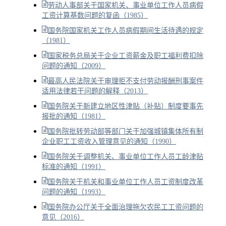
劳动人事部关于国家机关、事业单位工作人员病假
工资计算基数问题的复函（1985）
国务院国家机关工作人员病假期间生活待遇的规定
（1981）
国家税务总局关于企业工资薪金及职工福利费扣除
问题的通知（2009）
最高人民法院关于审理拒不支付劳动报酬刑事案件
适用法律若干问题的解释（2013）
国务院关于新建立地区性津贴（补贴）制度要事先
报批的通知（1981）
国务院批转劳动部等部门关于加强城镇集体所有制
企业职工工资收入管理意见的通知（1990）
国务院关于调整机关、事业单位工作人员工龄津贴
标准的通知（1991）
国务院关于机关和事业单位工作人员工资制度改革
问题的通知（1993）
国务院办公厅关于全面治理拖欠农民工工资问题的
意见（2016）