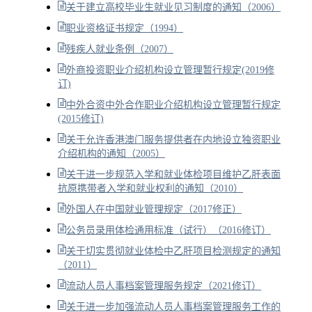
关于建立高校毕业生就业见习制度的通知（2006）
职业资格证书规定（1994）
残疾人就业条例（2007）
外商投资职业介绍机构设立管理暂行规定(2019修
订)
中外合资中外合作职业介绍机构设立管理暂行规定
(2015修订)
关于允许香港澳门服务提供者在内地设立独资职业
介绍机构的通知（2005）
关于进一步规范入学和就业体检项目维护乙肝表面
抗原携带者入学和就业权利的通知（2010）
外国人在中国就业管理规定（2017修正）
公务员录用体检通用标准（试行）（2016修订）
关于切实贯彻就业体检中乙肝项目检测规定的通知
（2011）
流动人员人事档案管理服务规定（2021修订）
关于进一步加强流动人员人事档案管理服务工作的