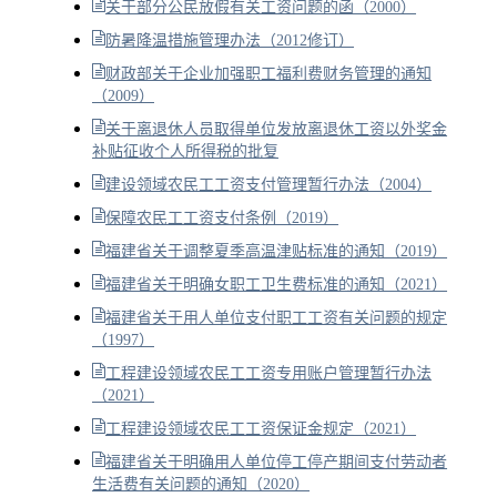
关于部分公民放假有关工资问题的函（2000）
防暑降温措施管理办法（2012修订）
财政部关于企业加强职工福利费财务管理的通知
（2009）
关于离退休人员取得单位发放离退休工资以外奖金
补贴征收个人所得税的批复
建设领域农民工工资支付管理暂行办法（2004）
保障农民工工资支付条例（2019）
福建省关于调整夏季高温津贴标准的通知（2019）
福建省关于明确女职工卫生费标准的通知（2021）
福建省关于用人单位支付职工工资有关问题的规定
（1997）
工程建设领域农民工工资专用账户管理暂行办法
（2021）
工程建设领域农民工工资保证金规定（2021）
福建省关于明确用人单位停工停产期间支付劳动者
生活费有关问题的通知（2020）