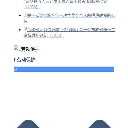
“逾期释放人员补发工资的请求报告”的联合批复
（1958）
关于延续实施全年一次性奖金个人所得税政策的公
告
福建省人力资源和社会保障厅关于公布我省最低工
资标准的通知（2025）
L劳动保护
24