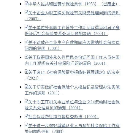
中华人民共和国劳动保险条例（1953）（已废止）
关于企业为职工购买保险有关财务处理问题的通知
（2003）
关于单位外派职工在境外工作期间取得当地居民身
份证后社会保险关系处理问题的复函（2001）
关于对破产企业生产自救期间应否缴纳社会保险费
问题的复函（2001）
关于取得国外永久性居民身份证回国工作人员在国
内工作期间有关社会保险问题的复函（2001）
关于废止《社会保险费申报缴纳管理规定》的决定
（2021）
关于切实做好社会保险个人权益记录管理办法实施
工作的通知（2011）
关于职工在机关事业单位与企业之间流动时社会保
险关系处理意见的通知（2001）
社会保险费征缴监督检查办法（1999）
关于进一步做好城镇从业人员参加社会保险工作有
关问题的通知（2003）