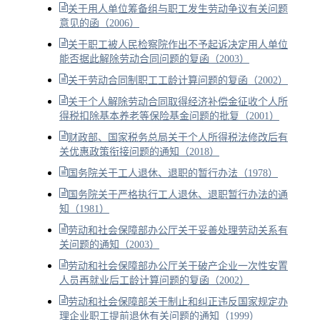
关于用人单位筹备组与职工发生劳动争议有关问题
意见的函（2006）
关于职工被人民检察院作出不予起诉决定用人单位
能否据此解除劳动合同问题的复函（2003）
关于劳动合同制职工工龄计算问题的复函（2002）
关于个人解除劳动合同取得经济补偿金征收个人所
得税扣除基本养老等保险基金问题的批复（2001）
财政部、国家税务总局关于个人所得税法修改后有
关优惠政策衔接问题的通知（2018）
国务院关于工人退休、退职的暂行办法（1978）
国务院关于严格执行工人退休、退职暂行办法的通
知（1981）
劳动和社会保障部办公厅关于妥善处理劳动关系有
关问题的通知（2003）
劳动和社会保障部办公厅关于破产企业一次性安置
人员再就业后工龄计算问题的复函（2002）
劳动和社会保障部关于制止和纠正违反国家规定办
理企业职工提前退休有关问题的通知（1999）