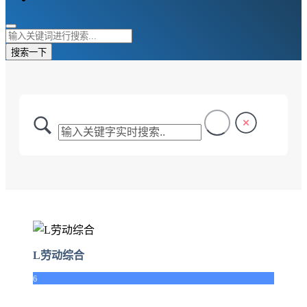
搜索一下
L劳动综合
6