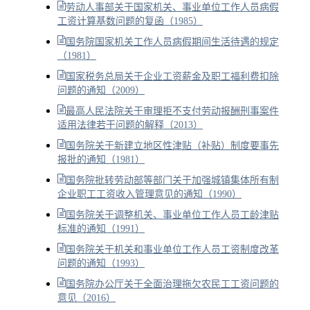
劳动人事部关于国家机关、事业单位工作人员病假
工资计算基数问题的复函（1985）
国务院国家机关工作人员病假期间生活待遇的规定
（1981）
国家税务总局关于企业工资薪金及职工福利费扣除
问题的通知（2009）
最高人民法院关于审理拒不支付劳动报酬刑事案件
适用法律若干问题的解释（2013）
国务院关于新建立地区性津贴（补贴）制度要事先
报批的通知（1981）
国务院批转劳动部等部门关于加强城镇集体所有制
企业职工工资收入管理意见的通知（1990）
国务院关于调整机关、事业单位工作人员工龄津贴
标准的通知（1991）
国务院关于机关和事业单位工作人员工资制度改革
问题的通知（1993）
国务院办公厅关于全面治理拖欠农民工工资问题的
意见（2016）