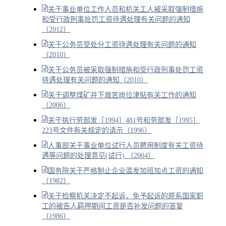
关于事业单位工作人员和机关工人被采取强制措施
和受行政刑事处罚工资待遇处理有关问题的通知
（2012）
关于公务员受处分工资待遇处理有关问题的通知
（2010）
关于公务员被采取强制措施和受行政刑事处罚工资
待遇处理有关问题的通知（2010）
关于调整煤矿井下艰苦岗位津贴有关工作的通知
（2006）
关于执行劳部发［1994］481号和劳部发［1995］
223号文件有关规定的请示（1996）
人事部关于事业单位试行人员聘用制度有关工资待
遇等问题的处理意见(试行) （2004）
国务院关于严格制止企业滥发加班加点工资的通知
（1982）
关于检察机关决定不起诉、免予起诉的原系国家职
工的被告人羁押期间工资是否补发问题的答复
（1986）