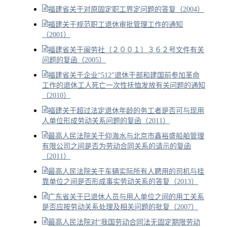
福建省关于对原固定职工界定问题的答复（2004）
福建关于规范职工退休审批管理工作的通知
（2001）
福建省关于闽劳社〔２００１〕３６２号文件有关
问题的复函（2005）
福建省关于企业“512”退休干部和建国前参加革命
工作的退休工人死亡一次性抚恤发放有关问题的通知
（2010）
福建关于超过法定退休年龄的务工者是否可与现用
人单位形成劳动关系问题的复函（2011）
最高人民法院关于仰海水与北京市鑫裕盛船舶管理
有限公司之间是否为劳动合同关系的请示的复函
（2011）
最高人民法院关于车辆实际所有人聘用的司机与挂
靠单位之间是否形成事实劳动关系的答复（2013）
广东省关于已退休人员与用人单位之间的用工关系
是否应按劳动关系处理及相关问题的批复（2007）
最高人民法院对“我国劳动合同法无固定期限劳动