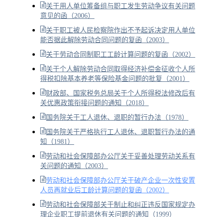
关于用人单位筹备组与职工发生劳动争议有关问题
意见的函（2006）
关于职工被人民检察院作出不予起诉决定用人单位
能否据此解除劳动合同问题的复函（2003）
关于劳动合同制职工工龄计算问题的复函（2002）
关于个人解除劳动合同取得经济补偿金征收个人所
得税扣除基本养老等保险基金问题的批复（2001）
财政部、国家税务总局关于个人所得税法修改后有
关优惠政策衔接问题的通知（2018）
国务院关于工人退休、退职的暂行办法（1978）
国务院关于严格执行工人退休、退职暂行办法的通
知（1981）
劳动和社会保障部办公厅关于妥善处理劳动关系有
关问题的通知（2003）
劳动和社会保障部办公厅关于破产企业一次性安置
人员再就业后工龄计算问题的复函（2002）
劳动和社会保障部关于制止和纠正违反国家规定办
理企业职工提前退休有关问题的通知（1999）