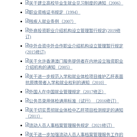
关于建立高校毕业生就业见习制度的通知（2006）
职业资格证书规定（1994）
残疾人就业条例（2007）
外商投资职业介绍机构设立管理暂行规定(2019修
订)
中外合资中外合作职业介绍机构设立管理暂行规定
(2015修订)
关于允许香港澳门服务提供者在内地设立独资职业
介绍机构的通知（2005）
关于进一步规范入学和就业体检项目维护乙肝表面
抗原携带者入学和就业权利的通知（2010）
外国人在中国就业管理规定（2017修正）
公务员录用体检通用标准（试行）（2016修订）
关于切实贯彻就业体检中乙肝项目检测规定的通知
（2011）
流动人员人事档案管理服务规定（2021修订）
关于进一步加强流动人员人事档案管理服务工作的