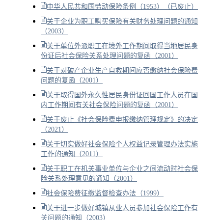
中华人民共和国劳动保险条例（1953）（已废止）
关于企业为职工购买保险有关财务处理问题的通知
（2003）
关于单位外派职工在境外工作期间取得当地居民身
份证后社会保险关系处理问题的复函（2001）
关于对破产企业生产自救期间应否缴纳社会保险费
问题的复函（2001）
关于取得国外永久性居民身份证回国工作人员在国
内工作期间有关社会保险问题的复函（2001）
关于废止《社会保险费申报缴纳管理规定》的决定
（2021）
关于切实做好社会保险个人权益记录管理办法实施
工作的通知（2011）
关于职工在机关事业单位与企业之间流动时社会保
险关系处理意见的通知（2001）
社会保险费征缴监督检查办法（1999）
关于进一步做好城镇从业人员参加社会保险工作有
关问题的通知（2003）