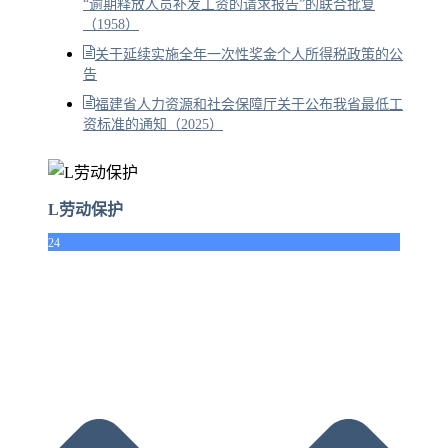
“逾期释放人员补发工资的请求报告”的联合批复
（1958）
关于延续实施全年一次性奖金个人所得税政策的公
告
福建省人力资源和社会保障厅关于公布我省最低工
资标准的通知（2025）
L劳动保护
24