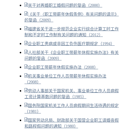
关于对再婚职工婚假问题的复函（2000）
《关于〈职工带薪年休假条例〉有关问题的请示》
的复函（2009）
福建省关于进一步规范企业实行综合计算工时工作
制和不定时工作制有关问题的通知（2012）
企业职工患病或非因工负伤医疗期规定（1994）
人社部关于《企业职工带薪年休假实施办法》有关
问题的复函（2009）
企业职工带薪年休假实施办法（2008）
机关事业单位工作人员带薪年休假实施办法
（2008）
劳动人事部关于国家机关、事业单位工作人员病假
工资计算基数问题的复函（1985）
国务院国家机关工作人员病假期间生活待遇的规定
（1981）
国家劳动总局、财政部关于国营企业职工请婚丧假
和路程假问题的通知（1980）