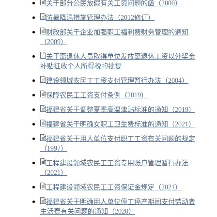
关于部分公民放假有关工资问题的函（2000）
防暑降温措施管理办法（2012修订）
财政部关于企业加强职工福利费财务管理的通知
（2009）
关于离退休人员取得单位发放离退休工资以外奖金
补贴征收个人所得税的批复
建设领域农民工工资支付管理暂行办法（2004）
保障农民工工资支付条例（2019）
福建省关于调整夏季高温津贴标准的通知（2019）
福建省关于明确女职工卫生费标准的通知（2021）
福建省关于用人单位支付职工工资有关问题的规定
（1997）
工程建设领域农民工工资专用账户管理暂行办法
（2021）
工程建设领域农民工工资保证金规定（2021）
福建省关于明确用人单位停工停产期间支付劳动者
生活费有关问题的通知（2020）