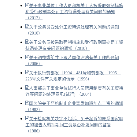
关于事业单位工作人员和机关工人被采取强制措施
和受行政刑事处罚工资待遇处理有关问题的通知
（2012）
关于公务员受处分工资待遇处理有关问题的通知
（2010）
关于公务员被采取强制措施和受行政刑事处罚工资
待遇处理有关问题的通知（2010）
关于调整煤矿井下艰苦岗位津贴有关工作的通知
（2006）
关于执行劳部发［1994］481号和劳部发［1995］
223号文件有关规定的请示（1996）
人事部关于事业单位试行人员聘用制度有关工资待
遇等问题的处理意见(试行) （2004）
国务院关于严格制止企业滥发加班加点工资的通知
（1982）
关于检察机关决定不起诉、免予起诉的原系国家职
工的被告人羁押期间工资是否补发问题的答复
（1986）