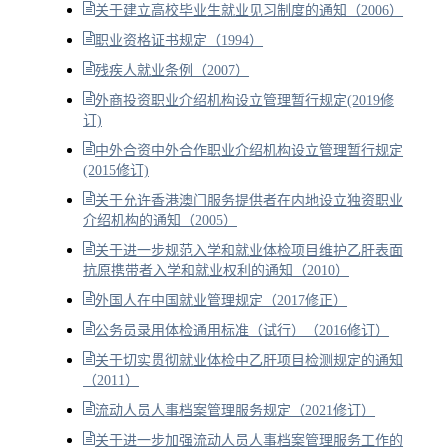
关于建立高校毕业生就业见习制度的通知（2006）
职业资格证书规定（1994）
残疾人就业条例（2007）
外商投资职业介绍机构设立管理暂行规定(2019修
订)
中外合资中外合作职业介绍机构设立管理暂行规定
(2015修订)
关于允许香港澳门服务提供者在内地设立独资职业
介绍机构的通知（2005）
关于进一步规范入学和就业体检项目维护乙肝表面
抗原携带者入学和就业权利的通知（2010）
外国人在中国就业管理规定（2017修正）
公务员录用体检通用标准（试行）（2016修订）
关于切实贯彻就业体检中乙肝项目检测规定的通知
（2011）
流动人员人事档案管理服务规定（2021修订）
关于进一步加强流动人员人事档案管理服务工作的