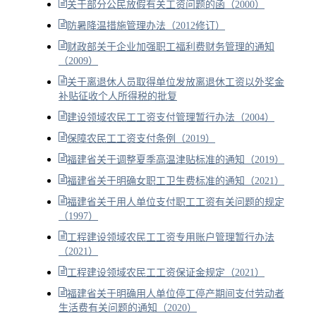
关于部分公民放假有关工资问题的函（2000）
防暑降温措施管理办法（2012修订）
财政部关于企业加强职工福利费财务管理的通知
（2009）
关于离退休人员取得单位发放离退休工资以外奖金
补贴征收个人所得税的批复
建设领域农民工工资支付管理暂行办法（2004）
保障农民工工资支付条例（2019）
福建省关于调整夏季高温津贴标准的通知（2019）
福建省关于明确女职工卫生费标准的通知（2021）
福建省关于用人单位支付职工工资有关问题的规定
（1997）
工程建设领域农民工工资专用账户管理暂行办法
（2021）
工程建设领域农民工工资保证金规定（2021）
福建省关于明确用人单位停工停产期间支付劳动者
生活费有关问题的通知（2020）