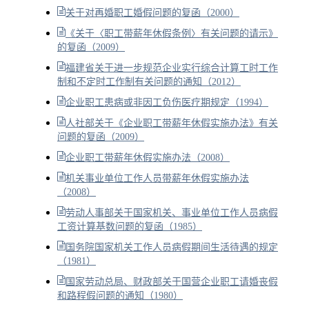
关于对再婚职工婚假问题的复函（2000）
《关于〈职工带薪年休假条例〉有关问题的请示》
的复函（2009）
福建省关于进一步规范企业实行综合计算工时工作
制和不定时工作制有关问题的通知（2012）
企业职工患病或非因工负伤医疗期规定（1994）
人社部关于《企业职工带薪年休假实施办法》有关
问题的复函（2009）
企业职工带薪年休假实施办法（2008）
机关事业单位工作人员带薪年休假实施办法
（2008）
劳动人事部关于国家机关、事业单位工作人员病假
工资计算基数问题的复函（1985）
国务院国家机关工作人员病假期间生活待遇的规定
（1981）
国家劳动总局、财政部关于国营企业职工请婚丧假
和路程假问题的通知（1980）