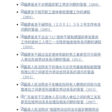
福建省关于对原固定职工界定问题的答复（2004）
福建关于规范职工退休审批管理工作的通知
（2001）
福建省关于闽劳社〔２００１〕３６２号文件有关
问题的复函（2005）
福建省关于企业“512”退休干部和建国前参加革命
工作的退休工人死亡一次性抚恤发放有关问题的通知
（2010）
福建关于超过法定退休年龄的务工者是否可与现用
人单位形成劳动关系问题的复函（2011）
最高人民法院关于仰海水与北京市鑫裕盛船舶管理
有限公司之间是否为劳动合同关系的请示的复函
（2011）
最高人民法院关于车辆实际所有人聘用的司机与挂
靠单位之间是否形成事实劳动关系的答复（2013）
广东省关于已退休人员与用人单位之间的用工关系
是否应按劳动关系处理及相关问题的批复（2007）
最高人民法院对“我国劳动合同法无固定期限劳动