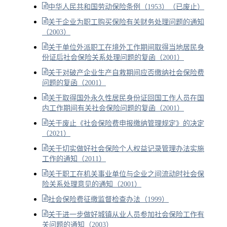
中华人民共和国劳动保险条例（1953）（已废止）
关于企业为职工购买保险有关财务处理问题的通知
（2003）
关于单位外派职工在境外工作期间取得当地居民身
份证后社会保险关系处理问题的复函（2001）
关于对破产企业生产自救期间应否缴纳社会保险费
问题的复函（2001）
关于取得国外永久性居民身份证回国工作人员在国
内工作期间有关社会保险问题的复函（2001）
关于废止《社会保险费申报缴纳管理规定》的决定
（2021）
关于切实做好社会保险个人权益记录管理办法实施
工作的通知（2011）
关于职工在机关事业单位与企业之间流动时社会保
险关系处理意见的通知（2001）
社会保险费征缴监督检查办法（1999）
关于进一步做好城镇从业人员参加社会保险工作有
关问题的通知（2003）