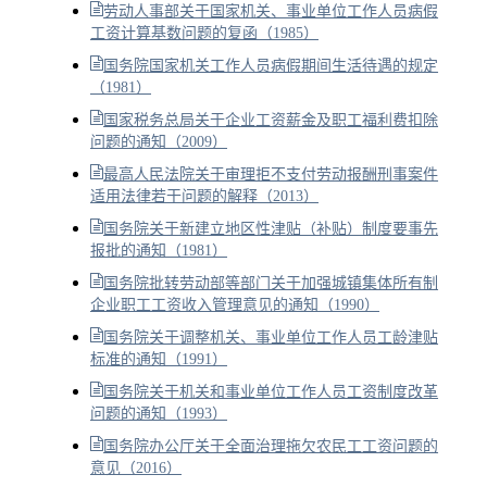
劳动人事部关于国家机关、事业单位工作人员病假
工资计算基数问题的复函（1985）
国务院国家机关工作人员病假期间生活待遇的规定
（1981）
国家税务总局关于企业工资薪金及职工福利费扣除
问题的通知（2009）
最高人民法院关于审理拒不支付劳动报酬刑事案件
适用法律若干问题的解释（2013）
国务院关于新建立地区性津贴（补贴）制度要事先
报批的通知（1981）
国务院批转劳动部等部门关于加强城镇集体所有制
企业职工工资收入管理意见的通知（1990）
国务院关于调整机关、事业单位工作人员工龄津贴
标准的通知（1991）
国务院关于机关和事业单位工作人员工资制度改革
问题的通知（1993）
国务院办公厅关于全面治理拖欠农民工工资问题的
意见（2016）