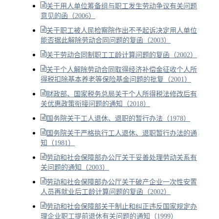
关于用人单位筹备组与职工发生劳动争议有关问题
意见的函（2006）
关于职工被人民检察院作出不予起诉决定用人单位
能否据此解除劳动合同问题的复函（2003）
关于劳动合同制职工工龄计算问题的复函（2002）
关于个人解除劳动合同取得经济补偿金征收个人所
得税扣除基本养老等保险基金问题的批复（2001）
财政部、国家税务总局关于个人所得税法修改后有
关优惠政策衔接问题的通知（2018）
国务院关于工人退休、退职的暂行办法（1978）
国务院关于严格执行工人退休、退职暂行办法的通
知（1981）
劳动和社会保障部办公厅关于妥善处理劳动关系有
关问题的通知（2003）
劳动和社会保障部办公厅关于破产企业一次性安置
人员再就业后工龄计算问题的复函（2002）
劳动和社会保障部关于制止和纠正违反国家规定办
理企业职工提前退休有关问题的通知（1999）