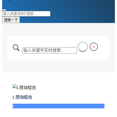
搜索一下
L劳动综合
6