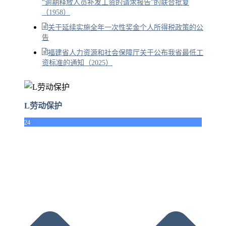
“逾期释放人员补发工资的请求报告”的联合批复
（1958）
关于延续实施全年一次性奖金个人所得税政策的公
告
福建省人力资源和社会保障厅关于公布我省最低工
资标准的通知（2025）
L劳动保护
24