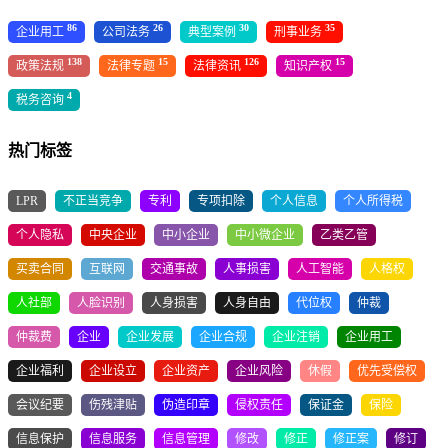
86
26
30
35
企业用工
公司法务
典型案例
刑事业务
138
15
126
15
政策法规
法律专题
法律资讯
知识产权
4
税务咨询
热门标签
LPR
不正当竞争
专利
专项扣除
个人信息
个人所得税
个人隐私
中央企业
中小企业
中小微企业
乙类乙管
买卖合同
互联网
交通事故
人事损害
人工智能
人格权
人社部
人脸识别
人身损害
人身自由
代位权
仲裁
仲裁费
企业
企业发展
企业合规
企业注销
企业用工
企业福利
企业设立
企业资产
企业风险
休假
优先受偿权
会议纪要
伤残津贴
伪造印章
侵权责任
保证金
保险
信息保护
信息服务
信息管理
修改
修正
修正案
修订