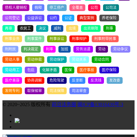
债权人撤销权
假释
停工停产
全覆盖
公司
公司法
公司登记
公益诉讼
公约
公证
典型案例
养老保险
再审
农民工
决议
减刑
出境
出资期限
刑事
刑事业务
刑事案件
刑事诉讼
刑事辩护
刑事附带民事
刑附民
判决裁定
利率
加班
劳务派遣
劳动
劳动争议
劳动人事
劳动仲裁
劳动保护
劳动关系
劳动合同
劳动用工
包庇
化解矛盾
医保
医疗事故
医疗保险
医疗美容
协商调解
危险驾驶
反垄断
反洗钱
发改委
发明专利
取保候审
司法保障
司法审查
© 2020~2025 版权所有
前沿法务圈
闽ICP备13016439号-3