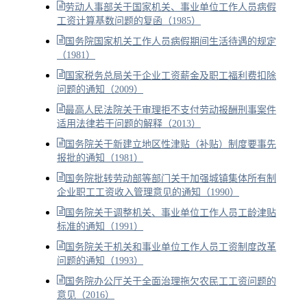
劳动人事部关于国家机关、事业单位工作人员病假
工资计算基数问题的复函（1985）
国务院国家机关工作人员病假期间生活待遇的规定
（1981）
国家税务总局关于企业工资薪金及职工福利费扣除
问题的通知（2009）
最高人民法院关于审理拒不支付劳动报酬刑事案件
适用法律若干问题的解释（2013）
国务院关于新建立地区性津贴（补贴）制度要事先
报批的通知（1981）
国务院批转劳动部等部门关于加强城镇集体所有制
企业职工工资收入管理意见的通知（1990）
国务院关于调整机关、事业单位工作人员工龄津贴
标准的通知（1991）
国务院关于机关和事业单位工作人员工资制度改革
问题的通知（1993）
国务院办公厅关于全面治理拖欠农民工工资问题的
意见（2016）