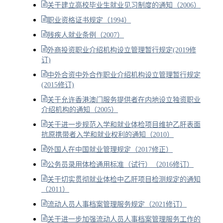
关于建立高校毕业生就业见习制度的通知（2006）
职业资格证书规定（1994）
残疾人就业条例（2007）
外商投资职业介绍机构设立管理暂行规定(2019修
订)
中外合资中外合作职业介绍机构设立管理暂行规定
(2015修订)
关于允许香港澳门服务提供者在内地设立独资职业
介绍机构的通知（2005）
关于进一步规范入学和就业体检项目维护乙肝表面
抗原携带者入学和就业权利的通知（2010）
外国人在中国就业管理规定（2017修正）
公务员录用体检通用标准（试行）（2016修订）
关于切实贯彻就业体检中乙肝项目检测规定的通知
（2011）
流动人员人事档案管理服务规定（2021修订）
关于进一步加强流动人员人事档案管理服务工作的