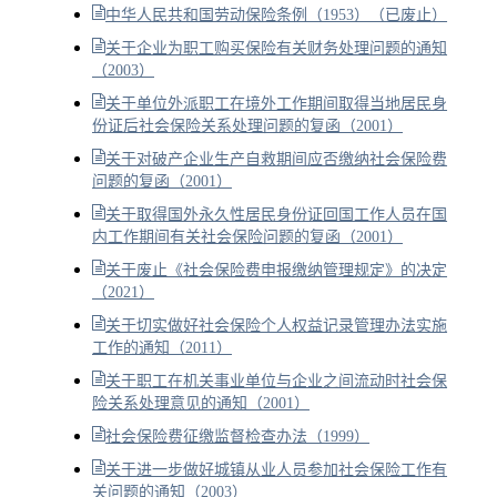
中华人民共和国劳动保险条例（1953）（已废止）
关于企业为职工购买保险有关财务处理问题的通知
（2003）
关于单位外派职工在境外工作期间取得当地居民身
份证后社会保险关系处理问题的复函（2001）
关于对破产企业生产自救期间应否缴纳社会保险费
问题的复函（2001）
关于取得国外永久性居民身份证回国工作人员在国
内工作期间有关社会保险问题的复函（2001）
关于废止《社会保险费申报缴纳管理规定》的决定
（2021）
关于切实做好社会保险个人权益记录管理办法实施
工作的通知（2011）
关于职工在机关事业单位与企业之间流动时社会保
险关系处理意见的通知（2001）
社会保险费征缴监督检查办法（1999）
关于进一步做好城镇从业人员参加社会保险工作有
关问题的通知（2003）