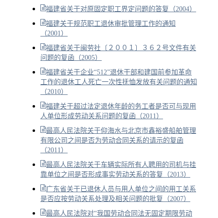
福建省关于对原固定职工界定问题的答复（2004）
福建关于规范职工退休审批管理工作的通知
（2001）
福建省关于闽劳社〔２００１〕３６２号文件有关
问题的复函（2005）
福建省关于企业“512”退休干部和建国前参加革命
工作的退休工人死亡一次性抚恤发放有关问题的通知
（2010）
福建关于超过法定退休年龄的务工者是否可与现用
人单位形成劳动关系问题的复函（2011）
最高人民法院关于仰海水与北京市鑫裕盛船舶管理
有限公司之间是否为劳动合同关系的请示的复函
（2011）
最高人民法院关于车辆实际所有人聘用的司机与挂
靠单位之间是否形成事实劳动关系的答复（2013）
广东省关于已退休人员与用人单位之间的用工关系
是否应按劳动关系处理及相关问题的批复（2007）
最高人民法院对“我国劳动合同法无固定期限劳动