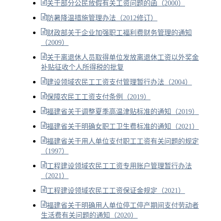
关于部分公民放假有关工资问题的函（2000）
防暑降温措施管理办法（2012修订）
财政部关于企业加强职工福利费财务管理的通知
（2009）
关于离退休人员取得单位发放离退休工资以外奖金
补贴征收个人所得税的批复
建设领域农民工工资支付管理暂行办法（2004）
保障农民工工资支付条例（2019）
福建省关于调整夏季高温津贴标准的通知（2019）
福建省关于明确女职工卫生费标准的通知（2021）
福建省关于用人单位支付职工工资有关问题的规定
（1997）
工程建设领域农民工工资专用账户管理暂行办法
（2021）
工程建设领域农民工工资保证金规定（2021）
福建省关于明确用人单位停工停产期间支付劳动者
生活费有关问题的通知（2020）