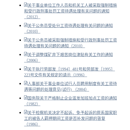
关于事业单位工作人员和机关工人被采取强制措施
和受行政刑事处罚工资待遇处理有关问题的通知
（2012）
关于公务员受处分工资待遇处理有关问题的通知
（2010）
关于公务员被采取强制措施和受行政刑事处罚工资
待遇处理有关问题的通知（2010）
关于调整煤矿井下艰苦岗位津贴有关工作的通知
（2006）
关于执行劳部发［1994］481号和劳部发［1995］
223号文件有关规定的请示（1996）
人事部关于事业单位试行人员聘用制度有关工资待
遇等问题的处理意见(试行) （2004）
国务院关于严格制止企业滥发加班加点工资的通知
（1982）
关于检察机关决定不起诉、免予起诉的原系国家职
工的被告人羁押期间工资是否补发问题的答复
（1986）