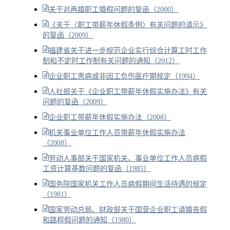
关于对再婚职工婚假问题的复函（2000）
《关于〈职工带薪年休假条例〉有关问题的请示》
的复函（2009）
福建省关于进一步规范企业实行综合计算工时工作
制和不定时工作制有关问题的通知（2012）
企业职工患病或非因工负伤医疗期规定（1994）
人社部关于《企业职工带薪年休假实施办法》有关
问题的复函（2009）
企业职工带薪年休假实施办法（2008）
机关事业单位工作人员带薪年休假实施办法
（2008）
劳动人事部关于国家机关、事业单位工作人员病假
工资计算基数问题的复函（1985）
国务院国家机关工作人员病假期间生活待遇的规定
（1981）
国家劳动总局、财政部关于国营企业职工请婚丧假
和路程假问题的通知（1980）