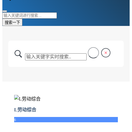
搜索一下
L劳动综合
6