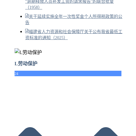
“逾期释放人员补发工资的请求报告”的联合批复
（1958）
关于延续实施全年一次性奖金个人所得税政策的公
告
福建省人力资源和社会保障厅关于公布我省最低工
资标准的通知（2025）
L劳动保护
24