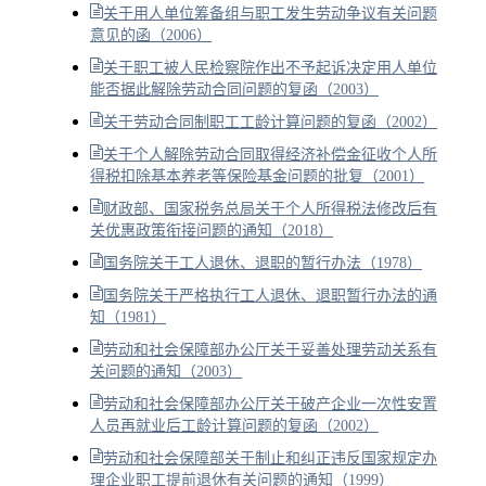
关于用人单位筹备组与职工发生劳动争议有关问题
意见的函（2006）
关于职工被人民检察院作出不予起诉决定用人单位
能否据此解除劳动合同问题的复函（2003）
关于劳动合同制职工工龄计算问题的复函（2002）
关于个人解除劳动合同取得经济补偿金征收个人所
得税扣除基本养老等保险基金问题的批复（2001）
财政部、国家税务总局关于个人所得税法修改后有
关优惠政策衔接问题的通知（2018）
国务院关于工人退休、退职的暂行办法（1978）
国务院关于严格执行工人退休、退职暂行办法的通
知（1981）
劳动和社会保障部办公厅关于妥善处理劳动关系有
关问题的通知（2003）
劳动和社会保障部办公厅关于破产企业一次性安置
人员再就业后工龄计算问题的复函（2002）
劳动和社会保障部关于制止和纠正违反国家规定办
理企业职工提前退休有关问题的通知（1999）