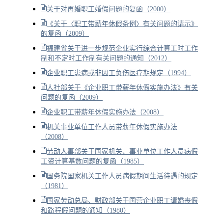
关于对再婚职工婚假问题的复函（2000）
《关于〈职工带薪年休假条例〉有关问题的请示》
的复函（2009）
福建省关于进一步规范企业实行综合计算工时工作
制和不定时工作制有关问题的通知（2012）
企业职工患病或非因工负伤医疗期规定（1994）
人社部关于《企业职工带薪年休假实施办法》有关
问题的复函（2009）
企业职工带薪年休假实施办法（2008）
机关事业单位工作人员带薪年休假实施办法
（2008）
劳动人事部关于国家机关、事业单位工作人员病假
工资计算基数问题的复函（1985）
国务院国家机关工作人员病假期间生活待遇的规定
（1981）
国家劳动总局、财政部关于国营企业职工请婚丧假
和路程假问题的通知（1980）