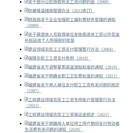
关于部分公民放假有关工资问题的函（2000）
防暑降温措施管理办法（2012修订）
财政部关于企业加强职工福利费财务管理的通知
（2009）
关于离退休人员取得单位发放离退休工资以外奖金
补贴征收个人所得税的批复
建设领域农民工工资支付管理暂行办法（2004）
保障农民工工资支付条例（2019）
福建省关于调整夏季高温津贴标准的通知（2019）
福建省关于明确女职工卫生费标准的通知（2021）
福建省关于用人单位支付职工工资有关问题的规定
（1997）
工程建设领域农民工工资专用账户管理暂行办法
（2021）
工程建设领域农民工工资保证金规定（2021）
福建省关于明确用人单位停工停产期间支付劳动者
生活费有关问题的通知（2020）