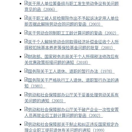
关于用人单位筹备组与职工发生劳动争议有关问题
意见的函（2006）
关于职工被人民检察院作出不予起诉决定用人单位
能否据此解除劳动合同问题的复函（2003）
关于劳动合同制职工工龄计算问题的复函（2002）
关于个人解除劳动合同取得经济补偿金征收个人所
得税扣除基本养老等保险基金问题的批复（2001）
财政部、国家税务总局关于个人所得税法修改后有
关优惠政策衔接问题的通知（2018）
国务院关于工人退休、退职的暂行办法（1978）
国务院关于严格执行工人退休、退职暂行办法的通
知（1981）
劳动和社会保障部办公厅关于妥善处理劳动关系有
关问题的通知（2003）
劳动和社会保障部办公厅关于破产企业一次性安置
人员再就业后工龄计算问题的复函（2002）
劳动和社会保障部关于制止和纠正违反国家规定办
理企业职工提前退休有关问题的通知（1999）