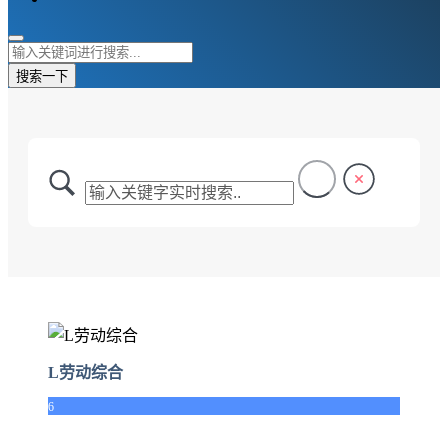
搜索一下
L劳动综合
6