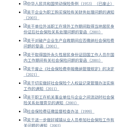
中华人民共和国劳动保险条例（1953）（已废止）
关于企业为职工购买保险有关财务处理问题的通知
（2003）
关于单位外派职工在境外工作期间取得当地居民身
份证后社会保险关系处理问题的复函（2001）
关于对破产企业生产自救期间应否缴纳社会保险费
问题的复函（2001）
关于取得国外永久性居民身份证回国工作人员在国
内工作期间有关社会保险问题的复函（2001）
关于废止《社会保险费申报缴纳管理规定》的决定
（2021）
关于切实做好社会保险个人权益记录管理办法实施
工作的通知（2011）
关于职工在机关事业单位与企业之间流动时社会保
险关系处理意见的通知（2001）
社会保险费征缴监督检查办法（1999）
关于进一步做好城镇从业人员参加社会保险工作有
关问题的通知（2003）