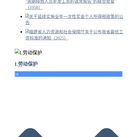
“逾期释放人员补发工资的请求报告”的联合批复
（1958）
关于延续实施全年一次性奖金个人所得税政策的公
告
福建省人力资源和社会保障厅关于公布我省最低工
资标准的通知（2025）
L劳动保护
24