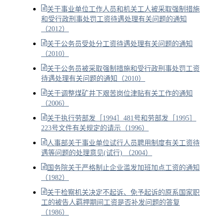
关于事业单位工作人员和机关工人被采取强制措施
和受行政刑事处罚工资待遇处理有关问题的通知
（2012）
关于公务员受处分工资待遇处理有关问题的通知
（2010）
关于公务员被采取强制措施和受行政刑事处罚工资
待遇处理有关问题的通知（2010）
关于调整煤矿井下艰苦岗位津贴有关工作的通知
（2006）
关于执行劳部发［1994］481号和劳部发［1995］
223号文件有关规定的请示（1996）
人事部关于事业单位试行人员聘用制度有关工资待
遇等问题的处理意见(试行) （2004）
国务院关于严格制止企业滥发加班加点工资的通知
（1982）
关于检察机关决定不起诉、免予起诉的原系国家职
工的被告人羁押期间工资是否补发问题的答复
（1986）