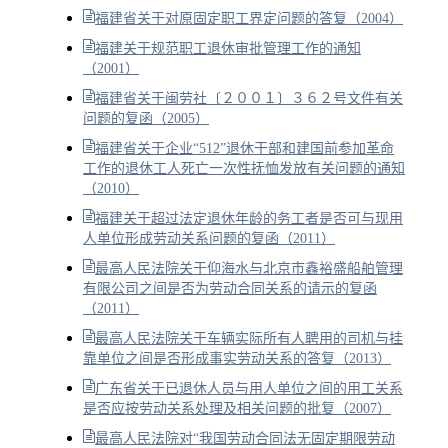
福建省关于对原固定职工界定问题的答复（2004）
福建关于规范职工退休审批管理工作的通知
（2001）
福建省关于闽劳社〔２００１〕３６２号文件有关
问题的复函（2005）
福建省关于企业“512”退休干部和建国前参加革命
工作的退休工人死亡一次性抚恤发放有关问题的通知
（2010）
福建关于超过法定退休年龄的务工者是否可与现用
人单位形成劳动关系问题的复函（2011）
最高人民法院关于仰海水与北京市鑫裕盛船舶管理
有限公司之间是否为劳动合同关系的请示的复函
（2011）
最高人民法院关于车辆实际所有人聘用的司机与挂
靠单位之间是否形成事实劳动关系的答复（2013）
广东省关于已退休人员与用人单位之间的用工关系
是否应按劳动关系处理及相关问题的批复（2007）
最高人民法院对“我国劳动合同法无固定期限劳动