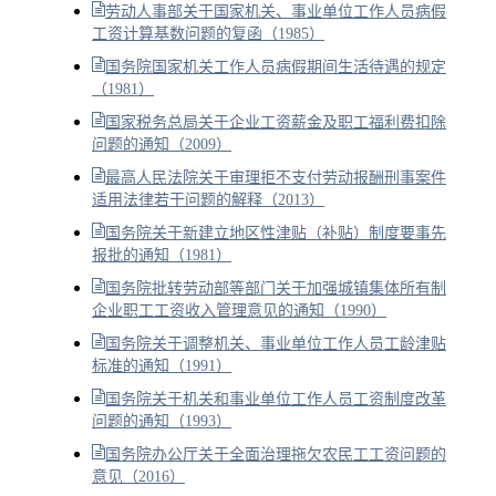
劳动人事部关于国家机关、事业单位工作人员病假
工资计算基数问题的复函（1985）
国务院国家机关工作人员病假期间生活待遇的规定
（1981）
国家税务总局关于企业工资薪金及职工福利费扣除
问题的通知（2009）
最高人民法院关于审理拒不支付劳动报酬刑事案件
适用法律若干问题的解释（2013）
国务院关于新建立地区性津贴（补贴）制度要事先
报批的通知（1981）
国务院批转劳动部等部门关于加强城镇集体所有制
企业职工工资收入管理意见的通知（1990）
国务院关于调整机关、事业单位工作人员工龄津贴
标准的通知（1991）
国务院关于机关和事业单位工作人员工资制度改革
问题的通知（1993）
国务院办公厅关于全面治理拖欠农民工工资问题的
意见（2016）