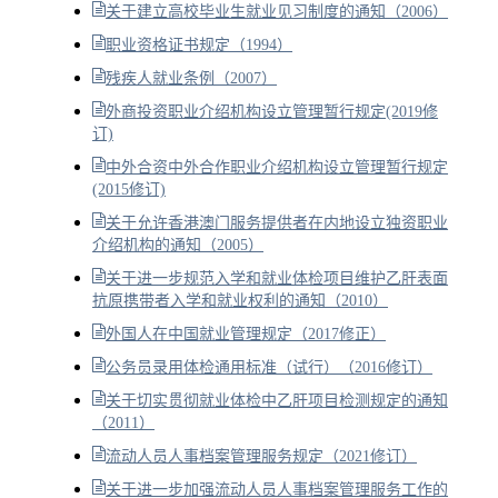
关于建立高校毕业生就业见习制度的通知（2006）
职业资格证书规定（1994）
残疾人就业条例（2007）
外商投资职业介绍机构设立管理暂行规定(2019修
订)
中外合资中外合作职业介绍机构设立管理暂行规定
(2015修订)
关于允许香港澳门服务提供者在内地设立独资职业
介绍机构的通知（2005）
关于进一步规范入学和就业体检项目维护乙肝表面
抗原携带者入学和就业权利的通知（2010）
外国人在中国就业管理规定（2017修正）
公务员录用体检通用标准（试行）（2016修订）
关于切实贯彻就业体检中乙肝项目检测规定的通知
（2011）
流动人员人事档案管理服务规定（2021修订）
关于进一步加强流动人员人事档案管理服务工作的