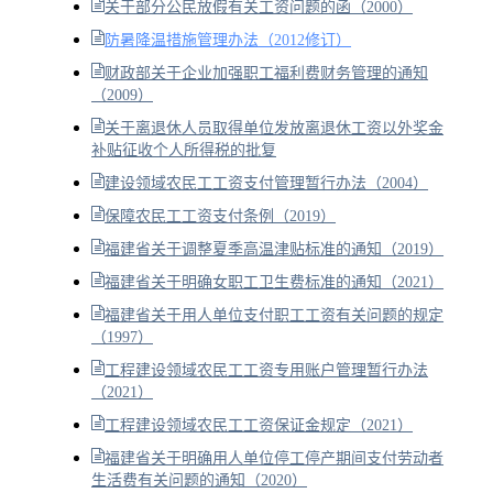
关于部分公民放假有关工资问题的函（2000）
防暑降温措施管理办法（2012修订）
财政部关于企业加强职工福利费财务管理的通知
（2009）
关于离退休人员取得单位发放离退休工资以外奖金
补贴征收个人所得税的批复
建设领域农民工工资支付管理暂行办法（2004）
保障农民工工资支付条例（2019）
福建省关于调整夏季高温津贴标准的通知（2019）
福建省关于明确女职工卫生费标准的通知（2021）
福建省关于用人单位支付职工工资有关问题的规定
（1997）
工程建设领域农民工工资专用账户管理暂行办法
（2021）
工程建设领域农民工工资保证金规定（2021）
福建省关于明确用人单位停工停产期间支付劳动者
生活费有关问题的通知（2020）