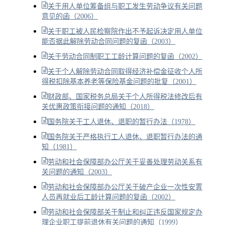
关于用人单位筹备组与职工发生劳动争议有关问题
意见的函（2006）
关于职工被人民检察院作出不予起诉决定用人单位
能否据此解除劳动合同问题的复函（2003）
关于劳动合同制职工工龄计算问题的复函（2002）
关于个人解除劳动合同取得经济补偿金征收个人所
得税扣除基本养老等保险基金问题的批复（2001）
财政部、国家税务总局关于个人所得税法修改后有
关优惠政策衔接问题的通知（2018）
国务院关于工人退休、退职的暂行办法（1978）
国务院关于严格执行工人退休、退职暂行办法的通
知（1981）
劳动和社会保障部办公厅关于妥善处理劳动关系有
关问题的通知（2003）
劳动和社会保障部办公厅关于破产企业一次性安置
人员再就业后工龄计算问题的复函（2002）
劳动和社会保障部关于制止和纠正违反国家规定办
理企业职工提前退休有关问题的通知（1999）