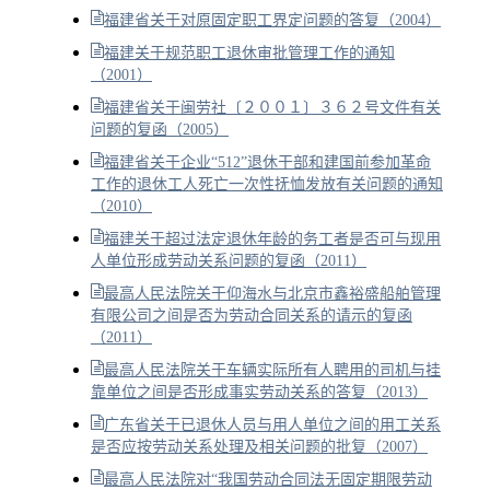
福建省关于对原固定职工界定问题的答复（2004）
福建关于规范职工退休审批管理工作的通知
（2001）
福建省关于闽劳社〔２００１〕３６２号文件有关
问题的复函（2005）
福建省关于企业“512”退休干部和建国前参加革命
工作的退休工人死亡一次性抚恤发放有关问题的通知
（2010）
福建关于超过法定退休年龄的务工者是否可与现用
人单位形成劳动关系问题的复函（2011）
最高人民法院关于仰海水与北京市鑫裕盛船舶管理
有限公司之间是否为劳动合同关系的请示的复函
（2011）
最高人民法院关于车辆实际所有人聘用的司机与挂
靠单位之间是否形成事实劳动关系的答复（2013）
广东省关于已退休人员与用人单位之间的用工关系
是否应按劳动关系处理及相关问题的批复（2007）
最高人民法院对“我国劳动合同法无固定期限劳动