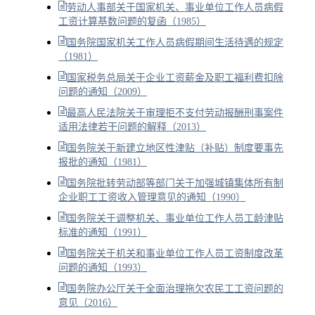
劳动人事部关于国家机关、事业单位工作人员病假
工资计算基数问题的复函（1985）
国务院国家机关工作人员病假期间生活待遇的规定
（1981）
国家税务总局关于企业工资薪金及职工福利费扣除
问题的通知（2009）
最高人民法院关于审理拒不支付劳动报酬刑事案件
适用法律若干问题的解释（2013）
国务院关于新建立地区性津贴（补贴）制度要事先
报批的通知（1981）
国务院批转劳动部等部门关于加强城镇集体所有制
企业职工工资收入管理意见的通知（1990）
国务院关于调整机关、事业单位工作人员工龄津贴
标准的通知（1991）
国务院关于机关和事业单位工作人员工资制度改革
问题的通知（1993）
国务院办公厅关于全面治理拖欠农民工工资问题的
意见（2016）