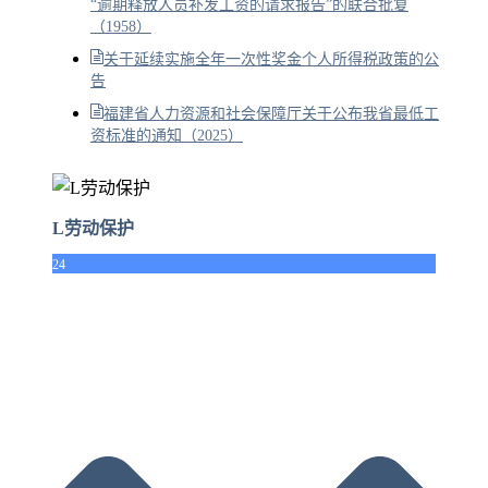
“逾期释放人员补发工资的请求报告”的联合批复
（1958）
关于延续实施全年一次性奖金个人所得税政策的公
告
福建省人力资源和社会保障厅关于公布我省最低工
资标准的通知（2025）
L劳动保护
24