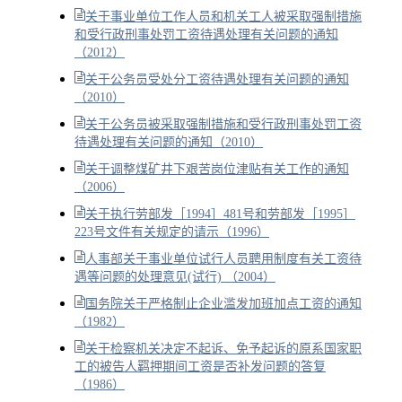
关于事业单位工作人员和机关工人被采取强制措施
和受行政刑事处罚工资待遇处理有关问题的通知
（2012）
关于公务员受处分工资待遇处理有关问题的通知
（2010）
关于公务员被采取强制措施和受行政刑事处罚工资
待遇处理有关问题的通知（2010）
关于调整煤矿井下艰苦岗位津贴有关工作的通知
（2006）
关于执行劳部发［1994］481号和劳部发［1995］
223号文件有关规定的请示（1996）
人事部关于事业单位试行人员聘用制度有关工资待
遇等问题的处理意见(试行) （2004）
国务院关于严格制止企业滥发加班加点工资的通知
（1982）
关于检察机关决定不起诉、免予起诉的原系国家职
工的被告人羁押期间工资是否补发问题的答复
（1986）