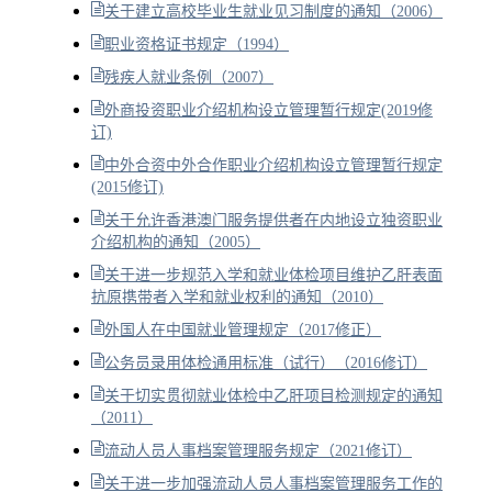
关于建立高校毕业生就业见习制度的通知（2006）
职业资格证书规定（1994）
残疾人就业条例（2007）
外商投资职业介绍机构设立管理暂行规定(2019修
订)
中外合资中外合作职业介绍机构设立管理暂行规定
(2015修订)
关于允许香港澳门服务提供者在内地设立独资职业
介绍机构的通知（2005）
关于进一步规范入学和就业体检项目维护乙肝表面
抗原携带者入学和就业权利的通知（2010）
外国人在中国就业管理规定（2017修正）
公务员录用体检通用标准（试行）（2016修订）
关于切实贯彻就业体检中乙肝项目检测规定的通知
（2011）
流动人员人事档案管理服务规定（2021修订）
关于进一步加强流动人员人事档案管理服务工作的