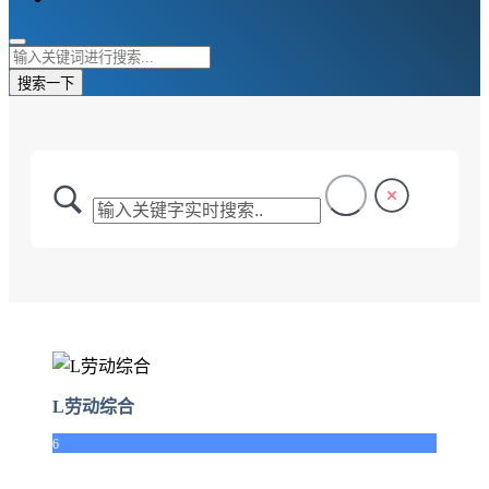
搜索一下
L劳动综合
6