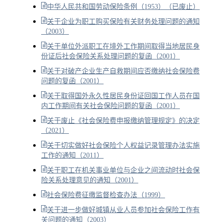
中华人民共和国劳动保险条例（1953）（已废止）
关于企业为职工购买保险有关财务处理问题的通知
（2003）
关于单位外派职工在境外工作期间取得当地居民身
份证后社会保险关系处理问题的复函（2001）
关于对破产企业生产自救期间应否缴纳社会保险费
问题的复函（2001）
关于取得国外永久性居民身份证回国工作人员在国
内工作期间有关社会保险问题的复函（2001）
关于废止《社会保险费申报缴纳管理规定》的决定
（2021）
关于切实做好社会保险个人权益记录管理办法实施
工作的通知（2011）
关于职工在机关事业单位与企业之间流动时社会保
险关系处理意见的通知（2001）
社会保险费征缴监督检查办法（1999）
关于进一步做好城镇从业人员参加社会保险工作有
关问题的通知（2003）