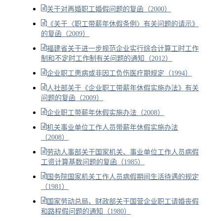
关于对再婚职工婚假问题的复函（2000）
《关于〈职工带薪年休假条例〉有关问题的请示》
的复函（2009）
福建省关于进一步规范企业实行综合计算工时工作
制和不定时工作制有关问题的通知（2012）
企业职工患病或非因工负伤医疗期规定（1994）
人社部关于《企业职工带薪年休假实施办法》有关
问题的复函（2009）
企业职工带薪年休假实施办法（2008）
机关事业单位工作人员带薪年休假实施办法
（2008）
劳动人事部关于国家机关、事业单位工作人员病假
工资计算基数问题的复函（1985）
国务院国家机关工作人员病假期间生活待遇的规定
（1981）
国家劳动总局、财政部关于国营企业职工请婚丧假
和路程假问题的通知（1980）