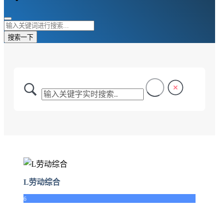
搜索一下
L劳动综合
6