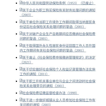
中华人民共和国劳动保险条例（1953）（已废止）
关于企业为职工购买保险有关财务处理问题的通知
（2003）
关于单位外派职工在境外工作期间取得当地居民身
份证后社会保险关系处理问题的复函（2001）
关于对破产企业生产自救期间应否缴纳社会保险费
问题的复函（2001）
关于取得国外永久性居民身份证回国工作人员在国
内工作期间有关社会保险问题的复函（2001）
关于废止《社会保险费申报缴纳管理规定》的决定
（2021）
关于切实做好社会保险个人权益记录管理办法实施
工作的通知（2011）
关于职工在机关事业单位与企业之间流动时社会保
险关系处理意见的通知（2001）
社会保险费征缴监督检查办法（1999）
关于进一步做好城镇从业人员参加社会保险工作有
关问题的通知（2003）