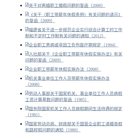
关于对再婚职工婚假问题的复函（2000）
《关于〈职工带薪年休假条例〉有关问题的请示》
的复函（2009）
福建省关于进一步规范企业实行综合计算工时工作
制和不定时工作制有关问题的通知（2012）
企业职工患病或非因工负伤医疗期规定（1994）
人社部关于《企业职工带薪年休假实施办法》有关
问题的复函（2009）
企业职工带薪年休假实施办法（2008）
机关事业单位工作人员带薪年休假实施办法
（2008）
劳动人事部关于国家机关、事业单位工作人员病假
工资计算基数问题的复函（1985）
国务院国家机关工作人员病假期间生活待遇的规定
（1981）
国家劳动总局、财政部关于国营企业职工请婚丧假
和路程假问题的通知（1980）