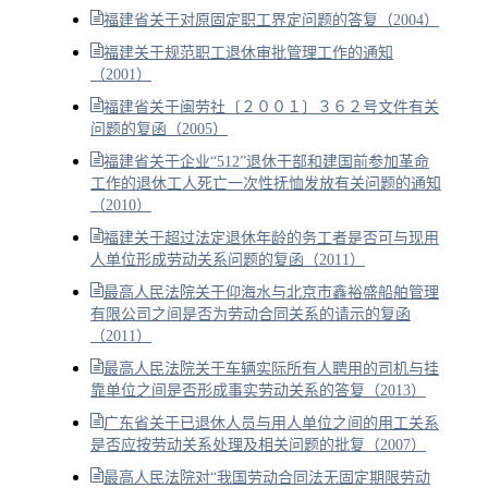
福建省关于对原固定职工界定问题的答复（2004）
福建关于规范职工退休审批管理工作的通知
（2001）
福建省关于闽劳社〔２００１〕３６２号文件有关
问题的复函（2005）
福建省关于企业“512”退休干部和建国前参加革命
工作的退休工人死亡一次性抚恤发放有关问题的通知
（2010）
福建关于超过法定退休年龄的务工者是否可与现用
人单位形成劳动关系问题的复函（2011）
最高人民法院关于仰海水与北京市鑫裕盛船舶管理
有限公司之间是否为劳动合同关系的请示的复函
（2011）
最高人民法院关于车辆实际所有人聘用的司机与挂
靠单位之间是否形成事实劳动关系的答复（2013）
广东省关于已退休人员与用人单位之间的用工关系
是否应按劳动关系处理及相关问题的批复（2007）
最高人民法院对“我国劳动合同法无固定期限劳动