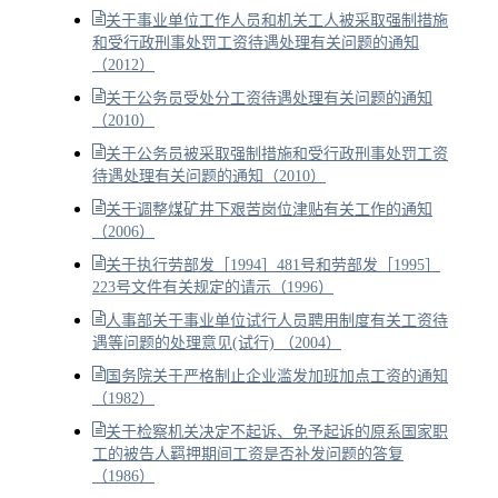
关于事业单位工作人员和机关工人被采取强制措施
和受行政刑事处罚工资待遇处理有关问题的通知
（2012）
关于公务员受处分工资待遇处理有关问题的通知
（2010）
关于公务员被采取强制措施和受行政刑事处罚工资
待遇处理有关问题的通知（2010）
关于调整煤矿井下艰苦岗位津贴有关工作的通知
（2006）
关于执行劳部发［1994］481号和劳部发［1995］
223号文件有关规定的请示（1996）
人事部关于事业单位试行人员聘用制度有关工资待
遇等问题的处理意见(试行) （2004）
国务院关于严格制止企业滥发加班加点工资的通知
（1982）
关于检察机关决定不起诉、免予起诉的原系国家职
工的被告人羁押期间工资是否补发问题的答复
（1986）