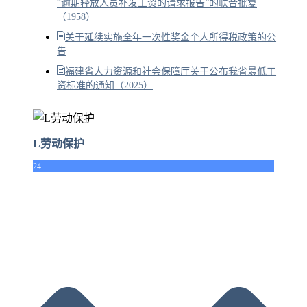
“逾期释放人员补发工资的请求报告”的联合批复
（1958）
关于延续实施全年一次性奖金个人所得税政策的公
告
福建省人力资源和社会保障厅关于公布我省最低工
资标准的通知（2025）
L劳动保护
24