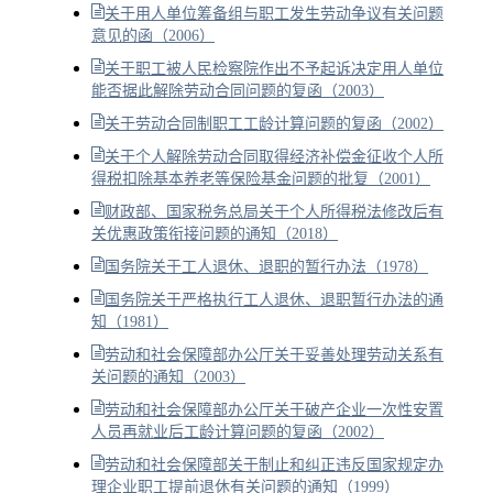
关于用人单位筹备组与职工发生劳动争议有关问题
意见的函（2006）
关于职工被人民检察院作出不予起诉决定用人单位
能否据此解除劳动合同问题的复函（2003）
关于劳动合同制职工工龄计算问题的复函（2002）
关于个人解除劳动合同取得经济补偿金征收个人所
得税扣除基本养老等保险基金问题的批复（2001）
财政部、国家税务总局关于个人所得税法修改后有
关优惠政策衔接问题的通知（2018）
国务院关于工人退休、退职的暂行办法（1978）
国务院关于严格执行工人退休、退职暂行办法的通
知（1981）
劳动和社会保障部办公厅关于妥善处理劳动关系有
关问题的通知（2003）
劳动和社会保障部办公厅关于破产企业一次性安置
人员再就业后工龄计算问题的复函（2002）
劳动和社会保障部关于制止和纠正违反国家规定办
理企业职工提前退休有关问题的通知（1999）