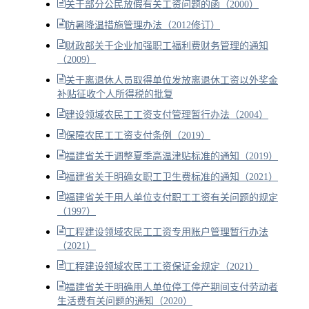
关于部分公民放假有关工资问题的函（2000）
防暑降温措施管理办法（2012修订）
财政部关于企业加强职工福利费财务管理的通知
（2009）
关于离退休人员取得单位发放离退休工资以外奖金
补贴征收个人所得税的批复
建设领域农民工工资支付管理暂行办法（2004）
保障农民工工资支付条例（2019）
福建省关于调整夏季高温津贴标准的通知（2019）
福建省关于明确女职工卫生费标准的通知（2021）
福建省关于用人单位支付职工工资有关问题的规定
（1997）
工程建设领域农民工工资专用账户管理暂行办法
（2021）
工程建设领域农民工工资保证金规定（2021）
福建省关于明确用人单位停工停产期间支付劳动者
生活费有关问题的通知（2020）