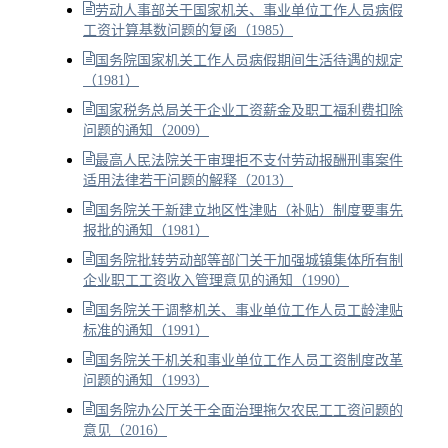
劳动人事部关于国家机关、事业单位工作人员病假
工资计算基数问题的复函（1985）
国务院国家机关工作人员病假期间生活待遇的规定
（1981）
国家税务总局关于企业工资薪金及职工福利费扣除
问题的通知（2009）
最高人民法院关于审理拒不支付劳动报酬刑事案件
适用法律若干问题的解释（2013）
国务院关于新建立地区性津贴（补贴）制度要事先
报批的通知（1981）
国务院批转劳动部等部门关于加强城镇集体所有制
企业职工工资收入管理意见的通知（1990）
国务院关于调整机关、事业单位工作人员工龄津贴
标准的通知（1991）
国务院关于机关和事业单位工作人员工资制度改革
问题的通知（1993）
国务院办公厅关于全面治理拖欠农民工工资问题的
意见（2016）