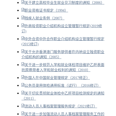
关于建立高校毕业生就业见习制度的通知（2006）
职业资格证书规定（1994）
残疾人就业条例（2007）
外商投资职业介绍机构设立管理暂行规定(2019修
订)
中外合资中外合作职业介绍机构设立管理暂行规定
(2015修订)
关于允许香港澳门服务提供者在内地设立独资职业
介绍机构的通知（2005）
关于进一步规范入学和就业体检项目维护乙肝表面
抗原携带者入学和就业权利的通知（2010）
外国人在中国就业管理规定（2017修正）
公务员录用体检通用标准（试行）（2016修订）
关于切实贯彻就业体检中乙肝项目检测规定的通知
（2011）
流动人员人事档案管理服务规定（2021修订）
关于进一步加强流动人员人事档案管理服务工作的