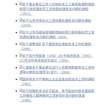
关于事业单位工作人员和机关工人被采取强制措施
和受行政刑事处罚工资待遇处理有关问题的通知
（2012）
关于公务员受处分工资待遇处理有关问题的通知
（2010）
关于公务员被采取强制措施和受行政刑事处罚工资
待遇处理有关问题的通知（2010）
关于调整煤矿井下艰苦岗位津贴有关工作的通知
（2006）
关于执行劳部发［1994］481号和劳部发［1995］
223号文件有关规定的请示（1996）
人事部关于事业单位试行人员聘用制度有关工资待
遇等问题的处理意见(试行) （2004）
国务院关于严格制止企业滥发加班加点工资的通知
（1982）
关于检察机关决定不起诉、免予起诉的原系国家职
工的被告人羁押期间工资是否补发问题的答复
（1986）