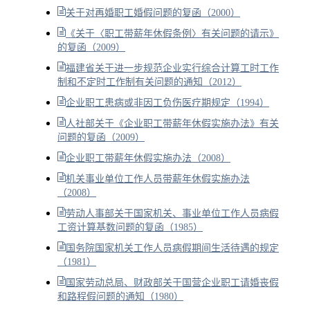
关于对再婚职工婚假问题的复函（2000）
《关于〈职工带薪年休假条例〉有关问题的请示》
的复函（2009）
福建省关于进一步规范企业实行综合计算工时工作
制和不定时工作制有关问题的通知（2012）
企业职工患病或非因工负伤医疗期规定（1994）
人社部关于《企业职工带薪年休假实施办法》有关
问题的复函（2009）
企业职工带薪年休假实施办法（2008）
机关事业单位工作人员带薪年休假实施办法
（2008）
劳动人事部关于国家机关、事业单位工作人员病假
工资计算基数问题的复函（1985）
国务院国家机关工作人员病假期间生活待遇的规定
（1981）
国家劳动总局、财政部关于国营企业职工请婚丧假
和路程假问题的通知（1980）