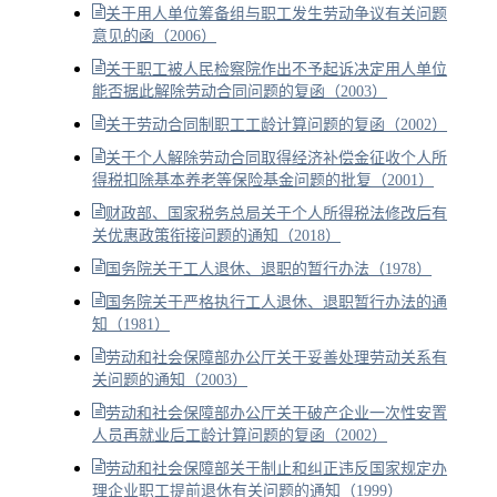
关于用人单位筹备组与职工发生劳动争议有关问题
意见的函（2006）
关于职工被人民检察院作出不予起诉决定用人单位
能否据此解除劳动合同问题的复函（2003）
关于劳动合同制职工工龄计算问题的复函（2002）
关于个人解除劳动合同取得经济补偿金征收个人所
得税扣除基本养老等保险基金问题的批复（2001）
财政部、国家税务总局关于个人所得税法修改后有
关优惠政策衔接问题的通知（2018）
国务院关于工人退休、退职的暂行办法（1978）
国务院关于严格执行工人退休、退职暂行办法的通
知（1981）
劳动和社会保障部办公厅关于妥善处理劳动关系有
关问题的通知（2003）
劳动和社会保障部办公厅关于破产企业一次性安置
人员再就业后工龄计算问题的复函（2002）
劳动和社会保障部关于制止和纠正违反国家规定办
理企业职工提前退休有关问题的通知（1999）