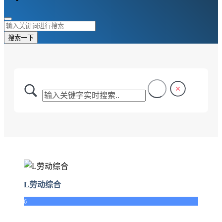
搜索一下
L劳动综合
6