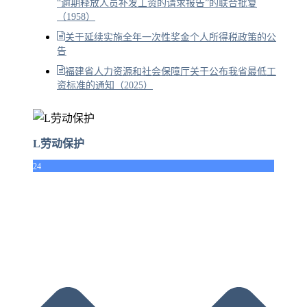
“逾期释放人员补发工资的请求报告”的联合批复
（1958）
关于延续实施全年一次性奖金个人所得税政策的公
告
福建省人力资源和社会保障厅关于公布我省最低工
资标准的通知（2025）
L劳动保护
24