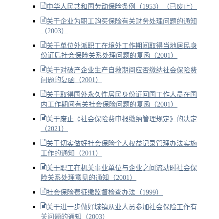
中华人民共和国劳动保险条例（1953）（已废止）
关于企业为职工购买保险有关财务处理问题的通知
（2003）
关于单位外派职工在境外工作期间取得当地居民身
份证后社会保险关系处理问题的复函（2001）
关于对破产企业生产自救期间应否缴纳社会保险费
问题的复函（2001）
关于取得国外永久性居民身份证回国工作人员在国
内工作期间有关社会保险问题的复函（2001）
关于废止《社会保险费申报缴纳管理规定》的决定
（2021）
关于切实做好社会保险个人权益记录管理办法实施
工作的通知（2011）
关于职工在机关事业单位与企业之间流动时社会保
险关系处理意见的通知（2001）
社会保险费征缴监督检查办法（1999）
关于进一步做好城镇从业人员参加社会保险工作有
关问题的通知（2003）