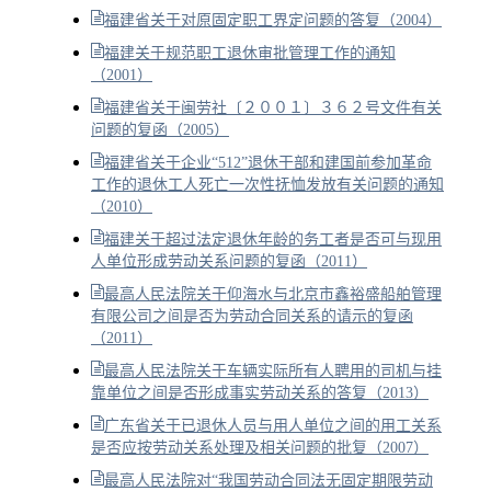
福建省关于对原固定职工界定问题的答复（2004）
福建关于规范职工退休审批管理工作的通知
（2001）
福建省关于闽劳社〔２００１〕３６２号文件有关
问题的复函（2005）
福建省关于企业“512”退休干部和建国前参加革命
工作的退休工人死亡一次性抚恤发放有关问题的通知
（2010）
福建关于超过法定退休年龄的务工者是否可与现用
人单位形成劳动关系问题的复函（2011）
最高人民法院关于仰海水与北京市鑫裕盛船舶管理
有限公司之间是否为劳动合同关系的请示的复函
（2011）
最高人民法院关于车辆实际所有人聘用的司机与挂
靠单位之间是否形成事实劳动关系的答复（2013）
广东省关于已退休人员与用人单位之间的用工关系
是否应按劳动关系处理及相关问题的批复（2007）
最高人民法院对“我国劳动合同法无固定期限劳动