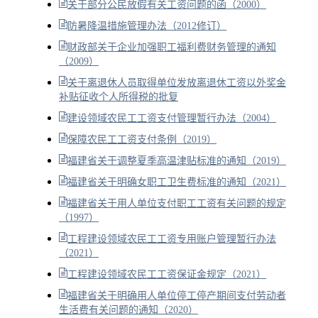
关于部分公民放假有关工资问题的函（2000）
防暑降温措施管理办法（2012修订）
财政部关于企业加强职工福利费财务管理的通知
（2009）
关于离退休人员取得单位发放离退休工资以外奖金
补贴征收个人所得税的批复
建设领域农民工工资支付管理暂行办法（2004）
保障农民工工资支付条例（2019）
福建省关于调整夏季高温津贴标准的通知（2019）
福建省关于明确女职工卫生费标准的通知（2021）
福建省关于用人单位支付职工工资有关问题的规定
（1997）
工程建设领域农民工工资专用账户管理暂行办法
（2021）
工程建设领域农民工工资保证金规定（2021）
福建省关于明确用人单位停工停产期间支付劳动者
生活费有关问题的通知（2020）