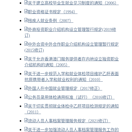
关于建立高校毕业生就业见习制度的通知（2006）
职业资格证书规定（1994）
残疾人就业条例（2007）
外商投资职业介绍机构设立管理暂行规定(2019修
订)
中外合资中外合作职业介绍机构设立管理暂行规定
(2015修订)
关于允许香港澳门服务提供者在内地设立独资职业
介绍机构的通知（2005）
关于进一步规范入学和就业体检项目维护乙肝表面
抗原携带者入学和就业权利的通知（2010）
外国人在中国就业管理规定（2017修正）
公务员录用体检通用标准（试行）（2016修订）
关于切实贯彻就业体检中乙肝项目检测规定的通知
（2011）
流动人员人事档案管理服务规定（2021修订）
关于进一步加强流动人员人事档案管理服务工作的