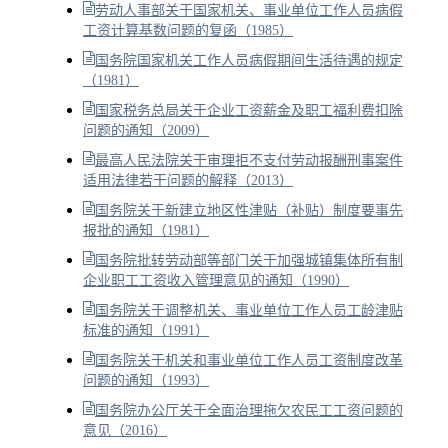
劳动人事部关于国家机关、事业单位工作人员病假
工资计算基数问题的复函（1985）
国务院国家机关工作人员病假期间生活待遇的规定
（1981）
国家税务总局关于企业工资薪金及职工福利费扣除
问题的通知（2009）
最高人民法院关于审理拒不支付劳动报酬刑事案件
适用法律若干问题的解释（2013）
国务院关于新建立地区性津贴（补贴）制度要事先
报批的通知（1981）
国务院批转劳动部等部门关于加强城镇集体所有制
企业职工工资收入管理意见的通知（1990）
国务院关于调整机关、事业单位工作人员工龄津贴
标准的通知（1991）
国务院关于机关和事业单位工作人员工资制度改革
问题的通知（1993）
国务院办公厅关于全面治理拖欠农民工工资问题的
意见（2016）