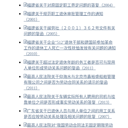
福建省关于对原固定职工界定问题的答复（2004）
福建关于规范职工退休审批管理工作的通知
（2001）
福建省关于闽劳社〔２００１〕３６２号文件有关
问题的复函（2005）
福建省关于企业“512”退休干部和建国前参加革命
工作的退休工人死亡一次性抚恤发放有关问题的通知
（2010）
福建关于超过法定退休年龄的务工者是否可与现用
人单位形成劳动关系问题的复函（2011）
最高人民法院关于仰海水与北京市鑫裕盛船舶管理
有限公司之间是否为劳动合同关系的请示的复函
（2011）
最高人民法院关于车辆实际所有人聘用的司机与挂
靠单位之间是否形成事实劳动关系的答复（2013）
广东省关于已退休人员与用人单位之间的用工关系
是否应按劳动关系处理及相关问题的批复（2007）
最高人民法院对“我国劳动合同法无固定期限劳动