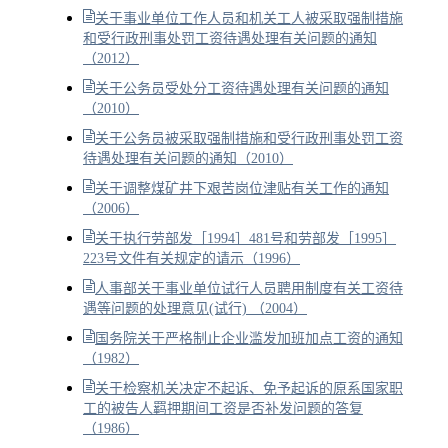
关于事业单位工作人员和机关工人被采取强制措施
和受行政刑事处罚工资待遇处理有关问题的通知
（2012）
关于公务员受处分工资待遇处理有关问题的通知
（2010）
关于公务员被采取强制措施和受行政刑事处罚工资
待遇处理有关问题的通知（2010）
关于调整煤矿井下艰苦岗位津贴有关工作的通知
（2006）
关于执行劳部发［1994］481号和劳部发［1995］
223号文件有关规定的请示（1996）
人事部关于事业单位试行人员聘用制度有关工资待
遇等问题的处理意见(试行) （2004）
国务院关于严格制止企业滥发加班加点工资的通知
（1982）
关于检察机关决定不起诉、免予起诉的原系国家职
工的被告人羁押期间工资是否补发问题的答复
（1986）