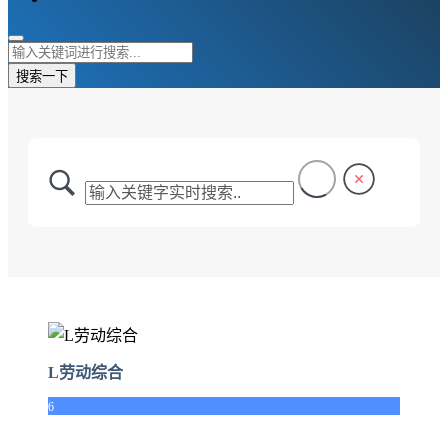
搜索一下
L劳动综合
6