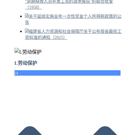
“逾期释放人员补发工资的请求报告”的联合批复
（1958）
关于延续实施全年一次性奖金个人所得税政策的公
告
福建省人力资源和社会保障厅关于公布我省最低工
资标准的通知（2025）
L劳动保护
24