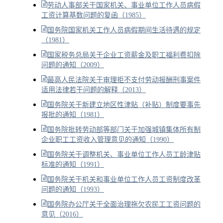
劳动人事部关于国家机关、事业单位工作人员病假
工资计算基数问题的复函（1985）
国务院国家机关工作人员病假期间生活待遇的规定
（1981）
国家税务总局关于企业工资薪金及职工福利费扣除
问题的通知（2009）
最高人民法院关于审理拒不支付劳动报酬刑事案件
适用法律若干问题的解释（2013）
国务院关于新建立地区性津贴（补贴）制度要事先
报批的通知（1981）
国务院批转劳动部等部门关于加强城镇集体所有制
企业职工工资收入管理意见的通知（1990）
国务院关于调整机关、事业单位工作人员工龄津贴
标准的通知（1991）
国务院关于机关和事业单位工作人员工资制度改革
问题的通知（1993）
国务院办公厅关于全面治理拖欠农民工工资问题的
意见（2016）