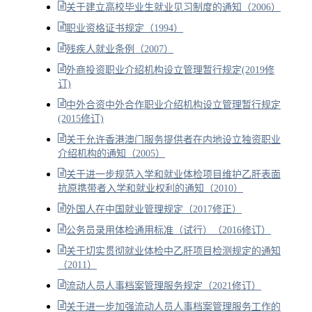
关于建立高校毕业生就业见习制度的通知（2006）
职业资格证书规定（1994）
残疾人就业条例（2007）
外商投资职业介绍机构设立管理暂行规定(2019修
订)
中外合资中外合作职业介绍机构设立管理暂行规定
(2015修订)
关于允许香港澳门服务提供者在内地设立独资职业
介绍机构的通知（2005）
关于进一步规范入学和就业体检项目维护乙肝表面
抗原携带者入学和就业权利的通知（2010）
外国人在中国就业管理规定（2017修正）
公务员录用体检通用标准（试行）（2016修订）
关于切实贯彻就业体检中乙肝项目检测规定的通知
（2011）
流动人员人事档案管理服务规定（2021修订）
关于进一步加强流动人员人事档案管理服务工作的