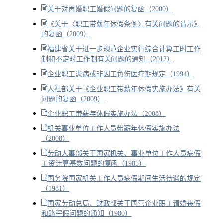
关于对再婚职工婚假问题的复函（2000）
《关于〈职工带薪年休假条例〉有关问题的请示》
的复函（2009）
福建省关于进一步规范企业实行综合计算工时工作
制和不定时工作制有关问题的通知（2012）
企业职工患病或非因工负伤医疗期规定（1994）
人社部关于《企业职工带薪年休假实施办法》有关
问题的复函（2009）
企业职工带薪年休假实施办法（2008）
机关事业单位工作人员带薪年休假实施办法
（2008）
劳动人事部关于国家机关、事业单位工作人员病假
工资计算基数问题的复函（1985）
国务院国家机关工作人员病假期间生活待遇的规定
（1981）
国家劳动总局、财政部关于国营企业职工请婚丧假
和路程假问题的通知（1980）