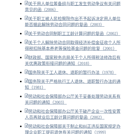
关于用人单位筹备组与职工发生劳动争议有关问题
意见的函（2006）
关于职工被人民检察院作出不予起诉决定用人单位
能否据此解除劳动合同问题的复函（2003）
关于劳动合同制职工工龄计算问题的复函（2002）
关于个人解除劳动合同取得经济补偿金征收个人所
得税扣除基本养老等保险基金问题的批复（2001）
财政部、国家税务总局关于个人所得税法修改后有
关优惠政策衔接问题的通知（2018）
国务院关于工人退休、退职的暂行办法（1978）
国务院关于严格执行工人退休、退职暂行办法的通
知（1981）
劳动和社会保障部办公厅关于妥善处理劳动关系有
关问题的通知（2003）
劳动和社会保障部办公厅关于破产企业一次性安置
人员再就业后工龄计算问题的复函（2002）
劳动和社会保障部关于制止和纠正违反国家规定办
理企业职工提前退休有关问题的通知（1999）