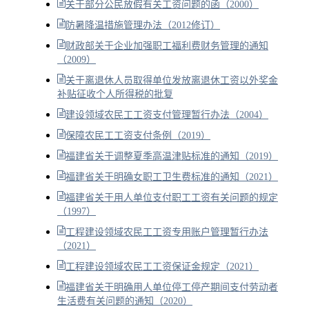
关于部分公民放假有关工资问题的函（2000）
防暑降温措施管理办法（2012修订）
财政部关于企业加强职工福利费财务管理的通知
（2009）
关于离退休人员取得单位发放离退休工资以外奖金
补贴征收个人所得税的批复
建设领域农民工工资支付管理暂行办法（2004）
保障农民工工资支付条例（2019）
福建省关于调整夏季高温津贴标准的通知（2019）
福建省关于明确女职工卫生费标准的通知（2021）
福建省关于用人单位支付职工工资有关问题的规定
（1997）
工程建设领域农民工工资专用账户管理暂行办法
（2021）
工程建设领域农民工工资保证金规定（2021）
福建省关于明确用人单位停工停产期间支付劳动者
生活费有关问题的通知（2020）