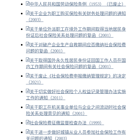
中华人民共和国劳动保险条例（1953）（已废止）
关于企业为职工购买保险有关财务处理问题的通知
（2003）
关于单位外派职工在境外工作期间取得当地居民身
份证后社会保险关系处理问题的复函（2001）
关于对破产企业生产自救期间应否缴纳社会保险费
问题的复函（2001）
关于取得国外永久性居民身份证回国工作人员在国
内工作期间有关社会保险问题的复函（2001）
关于废止《社会保险费申报缴纳管理规定》的决定
（2021）
关于切实做好社会保险个人权益记录管理办法实施
工作的通知（2011）
关于职工在机关事业单位与企业之间流动时社会保
险关系处理意见的通知（2001）
社会保险费征缴监督检查办法（1999）
关于进一步做好城镇从业人员参加社会保险工作有
关问题的通知（2003）