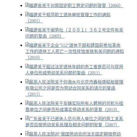
福建省关于对原固定职工界定问题的答复（2004）
福建关于规范职工退休审批管理工作的通知
（2001）
福建省关于闽劳社〔２００１〕３６２号文件有关
问题的复函（2005）
福建省关于企业“512”退休干部和建国前参加革命
工作的退休工人死亡一次性抚恤发放有关问题的通知
（2010）
福建关于超过法定退休年龄的务工者是否可与现用
人单位形成劳动关系问题的复函（2011）
最高人民法院关于仰海水与北京市鑫裕盛船舶管理
有限公司之间是否为劳动合同关系的请示的复函
（2011）
最高人民法院关于车辆实际所有人聘用的司机与挂
靠单位之间是否形成事实劳动关系的答复（2013）
广东省关于已退休人员与用人单位之间的用工关系
是否应按劳动关系处理及相关问题的批复（2007）
最高人民法院对“我国劳动合同法无固定期限劳动