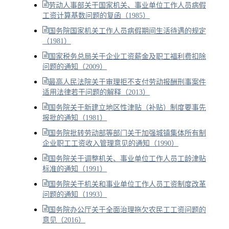
劳动人事部关于国家机关、事业单位工作人员病假
工资计算基数问题的复函（1985）
国务院国家机关工作人员病假期间生活待遇的规定
（1981）
国家税务总局关于企业工资薪金及职工福利费扣除
问题的通知（2009）
最高人民法院关于审理拒不支付劳动报酬刑事案件
适用法律若干问题的解释（2013）
国务院关于新建立地区性津贴（补贴）制度要事先
报批的通知（1981）
国务院批转劳动部等部门关于加强城镇集体所有制
企业职工工资收入管理意见的通知（1990）
国务院关于调整机关、事业单位工作人员工龄津贴
标准的通知（1991）
国务院关于机关和事业单位工作人员工资制度改革
问题的通知（1993）
国务院办公厅关于全面治理拖欠农民工工资问题的
意见（2016）