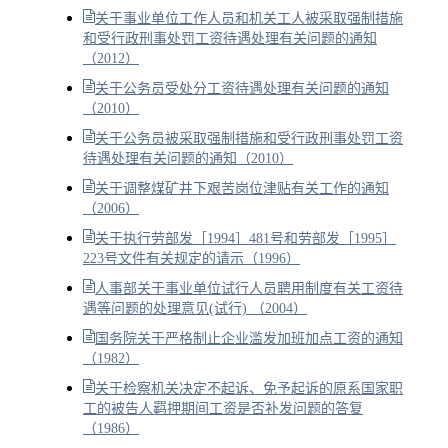
关于事业单位工作人员和机关工人被采取强制措施
和受行政刑事处罚工资待遇处理有关问题的通知
（2012）
关于公务员受处分工资待遇处理有关问题的通知
（2010）
关于公务员被采取强制措施和受行政刑事处罚工资
待遇处理有关问题的通知（2010）
关于调整煤矿井下艰苦岗位津贴有关工作的通知
（2006）
关于执行劳部发［1994］481号和劳部发［1995］
223号文件有关规定的请示（1996）
人事部关于事业单位试行人员聘用制度有关工资待
遇等问题的处理意见(试行) （2004）
国务院关于严格制止企业滥发加班加点工资的通知
（1982）
关于检察机关决定不起诉、免予起诉的原系国家职
工的被告人羁押期间工资是否补发问题的答复
（1986）