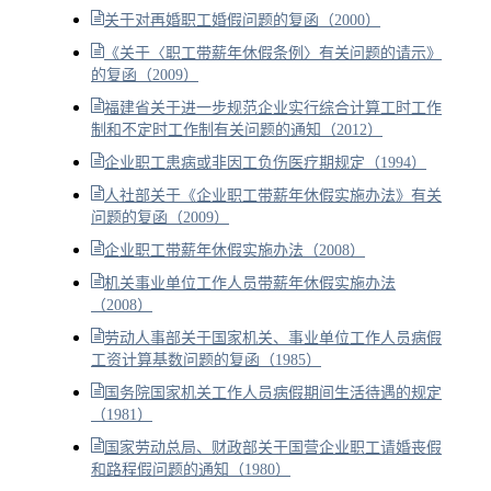
关于对再婚职工婚假问题的复函（2000）
《关于〈职工带薪年休假条例〉有关问题的请示》
的复函（2009）
福建省关于进一步规范企业实行综合计算工时工作
制和不定时工作制有关问题的通知（2012）
企业职工患病或非因工负伤医疗期规定（1994）
人社部关于《企业职工带薪年休假实施办法》有关
问题的复函（2009）
企业职工带薪年休假实施办法（2008）
机关事业单位工作人员带薪年休假实施办法
（2008）
劳动人事部关于国家机关、事业单位工作人员病假
工资计算基数问题的复函（1985）
国务院国家机关工作人员病假期间生活待遇的规定
（1981）
国家劳动总局、财政部关于国营企业职工请婚丧假
和路程假问题的通知（1980）