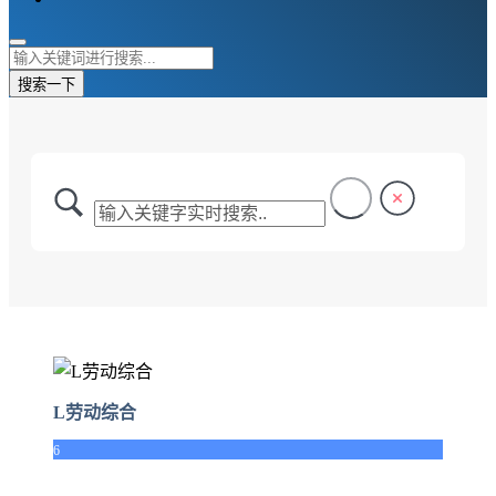
搜索一下
L劳动综合
6