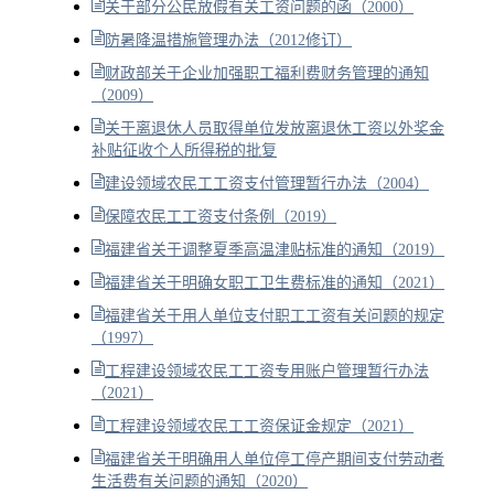
关于部分公民放假有关工资问题的函（2000）
防暑降温措施管理办法（2012修订）
财政部关于企业加强职工福利费财务管理的通知
（2009）
关于离退休人员取得单位发放离退休工资以外奖金
补贴征收个人所得税的批复
建设领域农民工工资支付管理暂行办法（2004）
保障农民工工资支付条例（2019）
福建省关于调整夏季高温津贴标准的通知（2019）
福建省关于明确女职工卫生费标准的通知（2021）
福建省关于用人单位支付职工工资有关问题的规定
（1997）
工程建设领域农民工工资专用账户管理暂行办法
（2021）
工程建设领域农民工工资保证金规定（2021）
福建省关于明确用人单位停工停产期间支付劳动者
生活费有关问题的通知（2020）