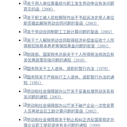
关于用人单位筹备组与职工发生劳动争议有关问题
意见的函（2006）
关于职工被人民检察院作出不予起诉决定用人单位
能否据此解除劳动合同问题的复函（2003）
关于劳动合同制职工工龄计算问题的复函（2002）
关于个人解除劳动合同取得经济补偿金征收个人所
得税扣除基本养老等保险基金问题的批复（2001）
财政部、国家税务总局关于个人所得税法修改后有
关优惠政策衔接问题的通知（2018）
国务院关于工人退休、退职的暂行办法（1978）
国务院关于严格执行工人退休、退职暂行办法的通
知（1981）
劳动和社会保障部办公厅关于妥善处理劳动关系有
关问题的通知（2003）
劳动和社会保障部办公厅关于破产企业一次性安置
人员再就业后工龄计算问题的复函（2002）
劳动和社会保障部关于制止和纠正违反国家规定办
理企业职工提前退休有关问题的通知（1999）