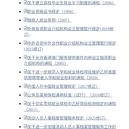
关于建立高校毕业生就业见习制度的通知（2006）
职业资格证书规定（1994）
残疾人就业条例（2007）
外商投资职业介绍机构设立管理暂行规定(2019修
订)
中外合资中外合作职业介绍机构设立管理暂行规定
(2015修订)
关于允许香港澳门服务提供者在内地设立独资职业
介绍机构的通知（2005）
关于进一步规范入学和就业体检项目维护乙肝表面
抗原携带者入学和就业权利的通知（2010）
外国人在中国就业管理规定（2017修正）
公务员录用体检通用标准（试行）（2016修订）
关于切实贯彻就业体检中乙肝项目检测规定的通知
（2011）
流动人员人事档案管理服务规定（2021修订）
关于进一步加强流动人员人事档案管理服务工作的