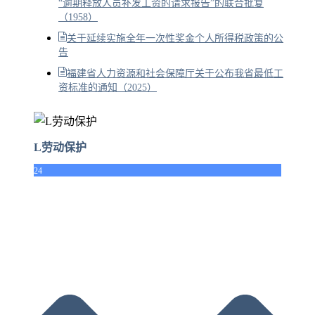
“逾期释放人员补发工资的请求报告”的联合批复
（1958）
关于延续实施全年一次性奖金个人所得税政策的公
告
福建省人力资源和社会保障厅关于公布我省最低工
资标准的通知（2025）
L劳动保护
24