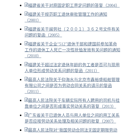
福建省关于对原固定职工界定问题的答复（2004）
福建关于规范职工退休审批管理工作的通知
（2001）
福建省关于闽劳社〔２００１〕３６２号文件有关
问题的复函（2005）
福建省关于企业“512”退休干部和建国前参加革命
工作的退休工人死亡一次性抚恤发放有关问题的通知
（2010）
福建关于超过法定退休年龄的务工者是否可与现用
人单位形成劳动关系问题的复函（2011）
最高人民法院关于仰海水与北京市鑫裕盛船舶管理
有限公司之间是否为劳动合同关系的请示的复函
（2011）
最高人民法院关于车辆实际所有人聘用的司机与挂
靠单位之间是否形成事实劳动关系的答复（2013）
广东省关于已退休人员与用人单位之间的用工关系
是否应按劳动关系处理及相关问题的批复（2007）
最高人民法院对“我国劳动合同法无固定期限劳动