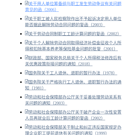
关于用人单位筹备组与职工发生劳动争议有关问题
意见的函（2006）
关于职工被人民检察院作出不予起诉决定用人单位
能否据此解除劳动合同问题的复函（2003）
关于劳动合同制职工工龄计算问题的复函（2002）
关于个人解除劳动合同取得经济补偿金征收个人所
得税扣除基本养老等保险基金问题的批复（2001）
财政部、国家税务总局关于个人所得税法修改后有
关优惠政策衔接问题的通知（2018）
国务院关于工人退休、退职的暂行办法（1978）
国务院关于严格执行工人退休、退职暂行办法的通
知（1981）
劳动和社会保障部办公厅关于妥善处理劳动关系有
关问题的通知（2003）
劳动和社会保障部办公厅关于破产企业一次性安置
人员再就业后工龄计算问题的复函（2002）
劳动和社会保障部关于制止和纠正违反国家规定办
理企业职工提前退休有关问题的通知（1999）