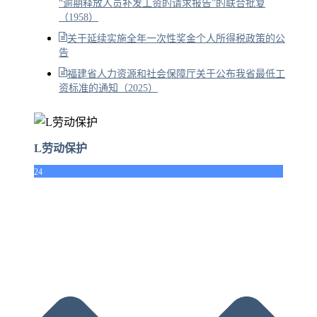
“逾期释放人员补发工资的请求报告”的联合批复
（1958）
关于延续实施全年一次性奖金个人所得税政策的公
告
福建省人力资源和社会保障厅关于公布我省最低工
资标准的通知（2025）
L劳动保护
24