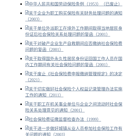
中华人民共和国劳动保险条例（1953）（已废止）
关于企业为职工购买保险有关财务处理问题的通知
（2003）
关于单位外派职工在境外工作期间取得当地居民身
份证后社会保险关系处理问题的复函（2001）
关于对破产企业生产自救期间应否缴纳社会保险费
问题的复函（2001）
关于取得国外永久性居民身份证回国工作人员在国
内工作期间有关社会保险问题的复函（2001）
关于废止《社会保险费申报缴纳管理规定》的决定
（2021）
关于切实做好社会保险个人权益记录管理办法实施
工作的通知（2011）
关于职工在机关事业单位与企业之间流动时社会保
险关系处理意见的通知（2001）
社会保险费征缴监督检查办法（1999）
关于进一步做好城镇从业人员参加社会保险工作有
关问题的通知（2003）