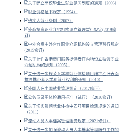
关于建立高校毕业生就业见习制度的通知（2006）
职业资格证书规定（1994）
残疾人就业条例（2007）
外商投资职业介绍机构设立管理暂行规定(2019修
订)
中外合资中外合作职业介绍机构设立管理暂行规定
(2015修订)
关于允许香港澳门服务提供者在内地设立独资职业
介绍机构的通知（2005）
关于进一步规范入学和就业体检项目维护乙肝表面
抗原携带者入学和就业权利的通知（2010）
外国人在中国就业管理规定（2017修正）
公务员录用体检通用标准（试行）（2016修订）
关于切实贯彻就业体检中乙肝项目检测规定的通知
（2011）
流动人员人事档案管理服务规定（2021修订）
关于进一步加强流动人员人事档案管理服务工作的