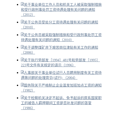
关于事业单位工作人员和机关工人被采取强制措施
和受行政刑事处罚工资待遇处理有关问题的通知
（2012）
关于公务员受处分工资待遇处理有关问题的通知
（2010）
关于公务员被采取强制措施和受行政刑事处罚工资
待遇处理有关问题的通知（2010）
关于调整煤矿井下艰苦岗位津贴有关工作的通知
（2006）
关于执行劳部发［1994］481号和劳部发［1995］
223号文件有关规定的请示（1996）
人事部关于事业单位试行人员聘用制度有关工资待
遇等问题的处理意见(试行) （2004）
国务院关于严格制止企业滥发加班加点工资的通知
（1982）
关于检察机关决定不起诉、免予起诉的原系国家职
工的被告人羁押期间工资是否补发问题的答复
（1986）