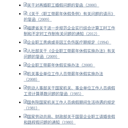
关于对再婚职工婚假问题的复函（2000）
《关于〈职工带薪年休假条例〉有关问题的请示》
的复函（2009）
福建省关于进一步规范企业实行综合计算工时工作
制和不定时工作制有关问题的通知（2012）
企业职工患病或非因工负伤医疗期规定（1994）
人社部关于《企业职工带薪年休假实施办法》有关
问题的复函（2009）
企业职工带薪年休假实施办法（2008）
机关事业单位工作人员带薪年休假实施办法
（2008）
劳动人事部关于国家机关、事业单位工作人员病假
工资计算基数问题的复函（1985）
国务院国家机关工作人员病假期间生活待遇的规定
（1981）
国家劳动总局、财政部关于国营企业职工请婚丧假
和路程假问题的通知（1980）