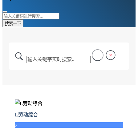
搜索一下
L劳动综合
6