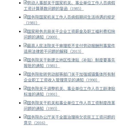
劳动人事部关于国家机关、事业单位工作人员病假
工资计算基数问题的复函（1985）
国务院国家机关工作人员病假期间生活待遇的规定
（1981）
国家税务总局关于企业工资薪金及职工福利费扣除
问题的通知（2009）
最高人民法院关于审理拒不支付劳动报酬刑事案件
适用法律若干问题的解释（2013）
国务院关于新建立地区性津贴（补贴）制度要事先
报批的通知（1981）
国务院批转劳动部等部门关于加强城镇集体所有制
企业职工工资收入管理意见的通知（1990）
国务院关于调整机关、事业单位工作人员工龄津贴
标准的通知（1991）
国务院关于机关和事业单位工作人员工资制度改革
问题的通知（1993）
国务院办公厅关于全面治理拖欠农民工工资问题的
意见（2016）