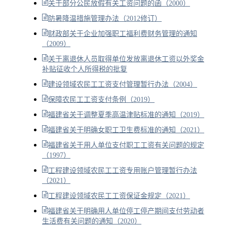
关于部分公民放假有关工资问题的函（2000）
防暑降温措施管理办法（2012修订）
财政部关于企业加强职工福利费财务管理的通知
（2009）
关于离退休人员取得单位发放离退休工资以外奖金
补贴征收个人所得税的批复
建设领域农民工工资支付管理暂行办法（2004）
保障农民工工资支付条例（2019）
福建省关于调整夏季高温津贴标准的通知（2019）
福建省关于明确女职工卫生费标准的通知（2021）
福建省关于用人单位支付职工工资有关问题的规定
（1997）
工程建设领域农民工工资专用账户管理暂行办法
（2021）
工程建设领域农民工工资保证金规定（2021）
福建省关于明确用人单位停工停产期间支付劳动者
生活费有关问题的通知（2020）