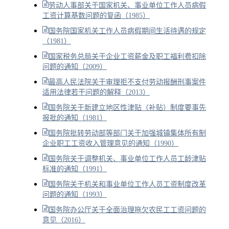
劳动人事部关于国家机关、事业单位工作人员病假
工资计算基数问题的复函（1985）
国务院国家机关工作人员病假期间生活待遇的规定
（1981）
国家税务总局关于企业工资薪金及职工福利费扣除
问题的通知（2009）
最高人民法院关于审理拒不支付劳动报酬刑事案件
适用法律若干问题的解释（2013）
国务院关于新建立地区性津贴（补贴）制度要事先
报批的通知（1981）
国务院批转劳动部等部门关于加强城镇集体所有制
企业职工工资收入管理意见的通知（1990）
国务院关于调整机关、事业单位工作人员工龄津贴
标准的通知（1991）
国务院关于机关和事业单位工作人员工资制度改革
问题的通知（1993）
国务院办公厅关于全面治理拖欠农民工工资问题的
意见（2016）