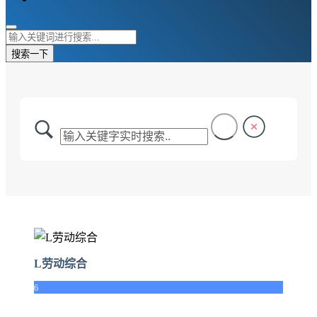
搜索一下
L劳动综合
6