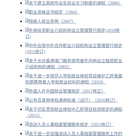
关于建立高校毕业生就业见习制度的通知（2006）
职业资格证书规定（1994）
残疾人就业条例（2007）
外商投资职业介绍机构设立管理暂行规定(2019修
订)
中外合资中外合作职业介绍机构设立管理暂行规定
(2015修订)
关于允许香港澳门服务提供者在内地设立独资职业
介绍机构的通知（2005）
关于进一步规范入学和就业体检项目维护乙肝表面
抗原携带者入学和就业权利的通知（2010）
外国人在中国就业管理规定（2017修正）
公务员录用体检通用标准（试行）（2016修订）
关于切实贯彻就业体检中乙肝项目检测规定的通知
（2011）
流动人员人事档案管理服务规定（2021修订）
关于进一步加强流动人员人事档案管理服务工作的