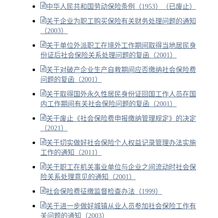
中华人民共和国劳动保险条例（1953）（已废止）
关于企业为职工购买保险有关财务处理问题的通知
（2003）
关于单位外派职工在境外工作期间取得当地居民身
份证后社会保险关系处理问题的复函（2001）
关于对破产企业生产自救期间应否缴纳社会保险费
问题的复函（2001）
关于取得国外永久性居民身份证回国工作人员在国
内工作期间有关社会保险问题的复函（2001）
关于废止《社会保险费申报缴纳管理规定》的决定
（2021）
关于切实做好社会保险个人权益记录管理办法实施
工作的通知（2011）
关于职工在机关事业单位与企业之间流动时社会保
险关系处理意见的通知（2001）
社会保险费征缴监督检查办法（1999）
关于进一步做好城镇从业人员参加社会保险工作有
关问题的通知（2003）