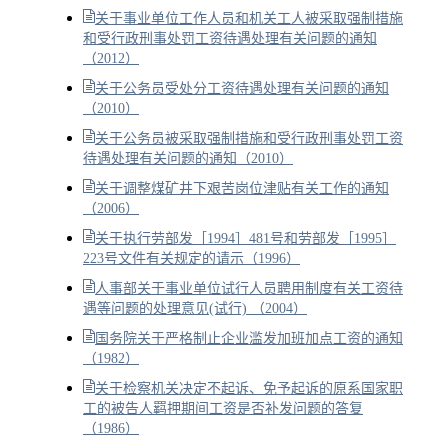
关于事业单位工作人员和机关工人被采取强制措施
和受行政刑事处罚工资待遇处理有关问题的通知
（2012）
关于公务员受处分工资待遇处理有关问题的通知
（2010）
关于公务员被采取强制措施和受行政刑事处罚工资
待遇处理有关问题的通知（2010）
关于调整煤矿井下艰苦岗位津贴有关工作的通知
（2006）
关于执行劳部发［1994］481号和劳部发［1995］
223号文件有关规定的请示（1996）
人事部关于事业单位试行人员聘用制度有关工资待
遇等问题的处理意见(试行) （2004）
国务院关于严格制止企业滥发加班加点工资的通知
（1982）
关于检察机关决定不起诉、免予起诉的原系国家职
工的被告人羁押期间工资是否补发问题的答复
（1986）