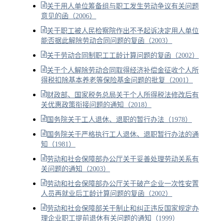
关于用人单位筹备组与职工发生劳动争议有关问题
意见的函（2006）
关于职工被人民检察院作出不予起诉决定用人单位
能否据此解除劳动合同问题的复函（2003）
关于劳动合同制职工工龄计算问题的复函（2002）
关于个人解除劳动合同取得经济补偿金征收个人所
得税扣除基本养老等保险基金问题的批复（2001）
财政部、国家税务总局关于个人所得税法修改后有
关优惠政策衔接问题的通知（2018）
国务院关于工人退休、退职的暂行办法（1978）
国务院关于严格执行工人退休、退职暂行办法的通
知（1981）
劳动和社会保障部办公厅关于妥善处理劳动关系有
关问题的通知（2003）
劳动和社会保障部办公厅关于破产企业一次性安置
人员再就业后工龄计算问题的复函（2002）
劳动和社会保障部关于制止和纠正违反国家规定办
理企业职工提前退休有关问题的通知（1999）