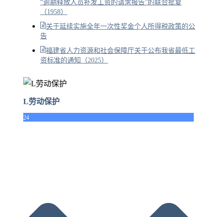
“逾期释放人员补发工资的请求报告”的联合批复
（1958）
关于延续实施全年一次性奖金个人所得税政策的公
告
福建省人力资源和社会保障厅关于公布我省最低工
资标准的通知（2025）
L劳动保护
24