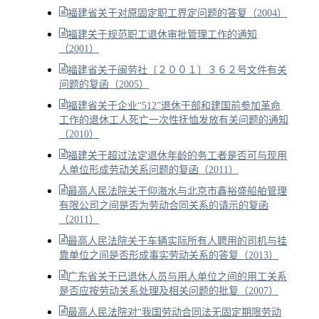
福建省关于对原固定职工界定问题的答复（2004）
福建关于规范职工退休审批管理工作的通知
（2001）
福建省关于闽劳社〔２００１〕３６２号文件有关
问题的复函（2005）
福建省关于企业“512”退休干部和建国前参加革命
工作的退休工人死亡一次性抚恤发放有关问题的通知
（2010）
福建关于超过法定退休年龄的务工者是否可与现用
人单位形成劳动关系问题的复函（2011）
最高人民法院关于仰海水与北京市鑫裕盛船舶管理
有限公司之间是否为劳动合同关系的请示的复函
（2011）
最高人民法院关于车辆实际所有人聘用的司机与挂
靠单位之间是否形成事实劳动关系的答复（2013）
广东省关于已退休人员与用人单位之间的用工关系
是否应按劳动关系处理及相关问题的批复（2007）
最高人民法院对“我国劳动合同法无固定期限劳动