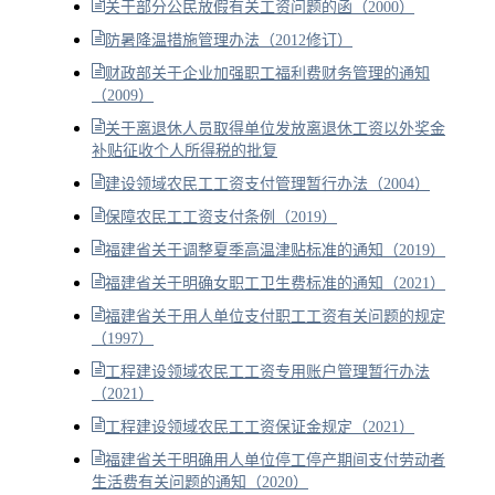
关于部分公民放假有关工资问题的函（2000）
防暑降温措施管理办法（2012修订）
财政部关于企业加强职工福利费财务管理的通知
（2009）
关于离退休人员取得单位发放离退休工资以外奖金
补贴征收个人所得税的批复
建设领域农民工工资支付管理暂行办法（2004）
保障农民工工资支付条例（2019）
福建省关于调整夏季高温津贴标准的通知（2019）
福建省关于明确女职工卫生费标准的通知（2021）
福建省关于用人单位支付职工工资有关问题的规定
（1997）
工程建设领域农民工工资专用账户管理暂行办法
（2021）
工程建设领域农民工工资保证金规定（2021）
福建省关于明确用人单位停工停产期间支付劳动者
生活费有关问题的通知（2020）