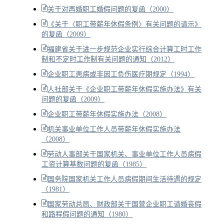
关于对再婚职工婚假问题的复函（2000）
《关于〈职工带薪年休假条例〉有关问题的请示》
的复函（2009）
福建省关于进一步规范企业实行综合计算工时工作
制和不定时工作制有关问题的通知（2012）
企业职工患病或非因工负伤医疗期规定（1994）
人社部关于《企业职工带薪年休假实施办法》有关
问题的复函（2009）
企业职工带薪年休假实施办法（2008）
机关事业单位工作人员带薪年休假实施办法
（2008）
劳动人事部关于国家机关、事业单位工作人员病假
工资计算基数问题的复函（1985）
国务院国家机关工作人员病假期间生活待遇的规定
（1981）
国家劳动总局、财政部关于国营企业职工请婚丧假
和路程假问题的通知（1980）