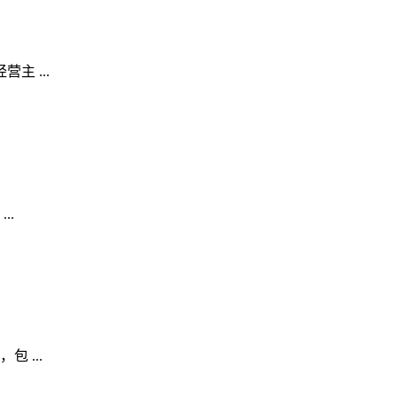
 ...
..
 ...