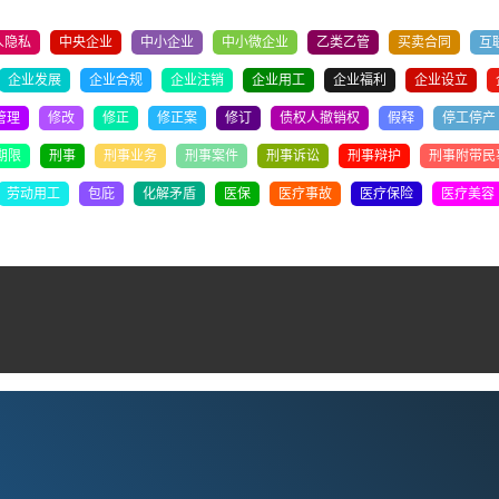
人隐私
中央企业
中小企业
中小微企业
乙类乙管
买卖合同
互
企业发展
企业合规
企业注销
企业用工
企业福利
企业设立
管理
修改
修正
修正案
修订
债权人撤销权
假释
停工停产
期限
刑事
刑事业务
刑事案件
刑事诉讼
刑事辩护
刑事附带民
劳动用工
包庇
化解矛盾
医保
医疗事故
医疗保险
医疗美容