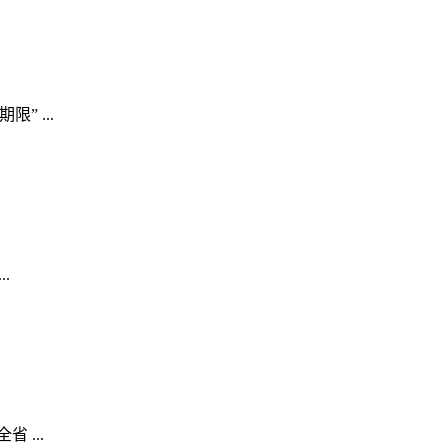
 ...
.
...