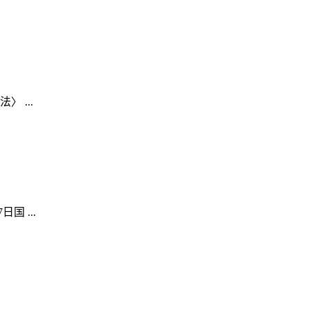
 ...
 ...