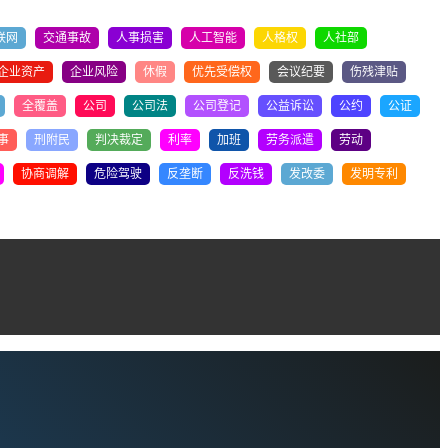
联网
交通事故
人事损害
人工智能
人格权
人社部
企业资产
企业风险
休假
优先受偿权
会议纪要
伤残津贴
全覆盖
公司
公司法
公司登记
公益诉讼
公约
公证
事
刑附民
判决裁定
利率
加班
劳务派遣
劳动
协商调解
危险驾驶
反垄断
反洗钱
发改委
发明专利