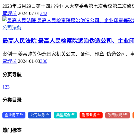
2023年12月29日第十四届全国人大常委会第七次会议第二次修订
管理员
2024-07-01
342
公司法务
最高人民法院 最高人民检察院惩治伪造公司、企业
案例一 姜某帅等伪造国家机关公文、证件、印章 伪造公司、
管理员
2024-01-03
336
分页导航
1
2
3
分类目录
86
26
30
35
138
企业用工
公司法务
典型案例
刑事业务
政策法规
热门标签