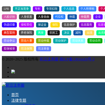
LPR
不正当竞争
专利
专项扣除
个人信息
个人所得税
个
人脸识别
人身损害
人身自由
代位权
仲裁
仲裁费
企业
伪造印章
侵权责任
保证金
保险
信息保护
信息服务
信息
典型案例
养老保险
再审
农民工
决议
减刑
出境
出资
劳动争议
劳动人事
劳动仲裁
劳动保护
劳动关系
劳动合同
取保候审
司法保障
司法审查
© 2020~2025 版权所有
前沿法务圈
闽ICP备13016439号-3
首页
法律专题