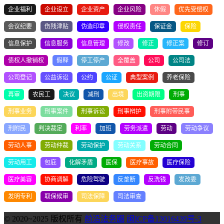
企业福利
企业设立
企业资产
企业风险
休假
优先受偿权
会议纪要
伤残津贴
伪造印章
侵权责任
保证金
保险
信息保护
信息服务
信息管理
修改
修正
修正案
修订
债权人撤销权
假释
停工停产
全覆盖
公司
公司法
公司登记
公益诉讼
公约
公证
典型案例
养老保险
再审
农民工
决议
减刑
出境
出资期限
刑事
刑事业务
刑事案件
刑事诉讼
刑事辩护
刑事附带民事
刑附民
判决裁定
利率
加班
劳务派遣
劳动
劳动争议
劳动人事
劳动仲裁
劳动保护
劳动关系
劳动合同
劳动用工
包庇
化解矛盾
医保
医疗事故
医疗保险
医疗美容
协商调解
危险驾驶
反垄断
反洗钱
发改委
发明专利
取保候审
司法保障
司法审查
© 2020~2025 版权所有
前沿法务圈
闽ICP备13016439号-3