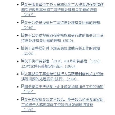
关于事业单位工作人员和机关工人被采取强制措施
和受行政刑事处罚工资待遇处理有关问题的通知
（2012）
关于公务员受处分工资待遇处理有关问题的通知
（2010）
关于公务员被采取强制措施和受行政刑事处罚工资
待遇处理有关问题的通知（2010）
关于调整煤矿井下艰苦岗位津贴有关工作的通知
（2006）
关于执行劳部发［1994］481号和劳部发［1995］
223号文件有关规定的请示（1996）
人事部关于事业单位试行人员聘用制度有关工资待
遇等问题的处理意见(试行) （2004）
国务院关于严格制止企业滥发加班加点工资的通知
（1982）
关于检察机关决定不起诉、免予起诉的原系国家职
工的被告人羁押期间工资是否补发问题的答复
（1986）