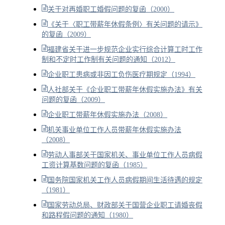
关于对再婚职工婚假问题的复函（2000）
《关于〈职工带薪年休假条例〉有关问题的请示》
的复函（2009）
福建省关于进一步规范企业实行综合计算工时工作
制和不定时工作制有关问题的通知（2012）
企业职工患病或非因工负伤医疗期规定（1994）
人社部关于《企业职工带薪年休假实施办法》有关
问题的复函（2009）
企业职工带薪年休假实施办法（2008）
机关事业单位工作人员带薪年休假实施办法
（2008）
劳动人事部关于国家机关、事业单位工作人员病假
工资计算基数问题的复函（1985）
国务院国家机关工作人员病假期间生活待遇的规定
（1981）
国家劳动总局、财政部关于国营企业职工请婚丧假
和路程假问题的通知（1980）