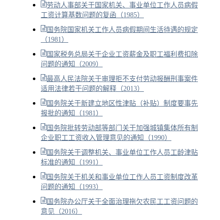
劳动人事部关于国家机关、事业单位工作人员病假
工资计算基数问题的复函（1985）
国务院国家机关工作人员病假期间生活待遇的规定
（1981）
国家税务总局关于企业工资薪金及职工福利费扣除
问题的通知（2009）
最高人民法院关于审理拒不支付劳动报酬刑事案件
适用法律若干问题的解释（2013）
国务院关于新建立地区性津贴（补贴）制度要事先
报批的通知（1981）
国务院批转劳动部等部门关于加强城镇集体所有制
企业职工工资收入管理意见的通知（1990）
国务院关于调整机关、事业单位工作人员工龄津贴
标准的通知（1991）
国务院关于机关和事业单位工作人员工资制度改革
问题的通知（1993）
国务院办公厅关于全面治理拖欠农民工工资问题的
意见（2016）