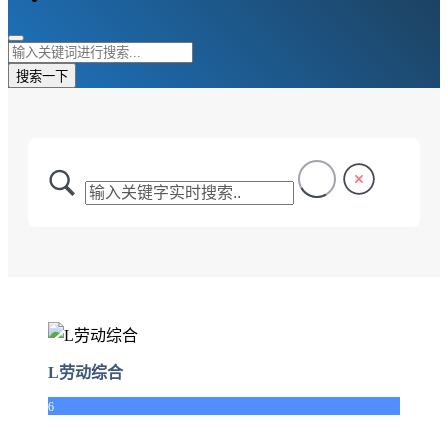
搜索一下
L劳动综合
6