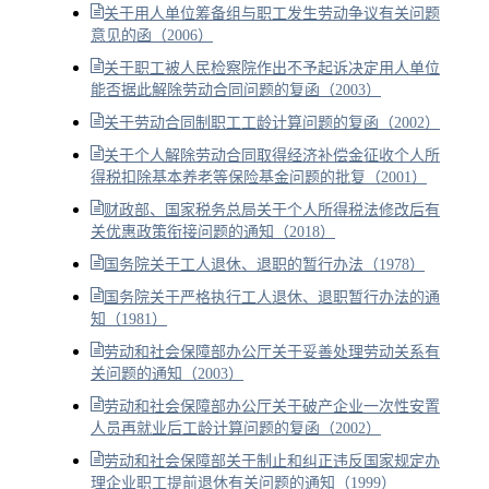
关于用人单位筹备组与职工发生劳动争议有关问题
意见的函（2006）
关于职工被人民检察院作出不予起诉决定用人单位
能否据此解除劳动合同问题的复函（2003）
关于劳动合同制职工工龄计算问题的复函（2002）
关于个人解除劳动合同取得经济补偿金征收个人所
得税扣除基本养老等保险基金问题的批复（2001）
财政部、国家税务总局关于个人所得税法修改后有
关优惠政策衔接问题的通知（2018）
国务院关于工人退休、退职的暂行办法（1978）
国务院关于严格执行工人退休、退职暂行办法的通
知（1981）
劳动和社会保障部办公厅关于妥善处理劳动关系有
关问题的通知（2003）
劳动和社会保障部办公厅关于破产企业一次性安置
人员再就业后工龄计算问题的复函（2002）
劳动和社会保障部关于制止和纠正违反国家规定办
理企业职工提前退休有关问题的通知（1999）