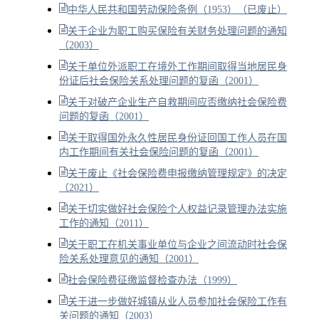
中华人民共和国劳动保险条例（1953）（已废止）
关于企业为职工购买保险有关财务处理问题的通知
（2003）
关于单位外派职工在境外工作期间取得当地居民身
份证后社会保险关系处理问题的复函（2001）
关于对破产企业生产自救期间应否缴纳社会保险费
问题的复函（2001）
关于取得国外永久性居民身份证回国工作人员在国
内工作期间有关社会保险问题的复函（2001）
关于废止《社会保险费申报缴纳管理规定》的决定
（2021）
关于切实做好社会保险个人权益记录管理办法实施
工作的通知（2011）
关于职工在机关事业单位与企业之间流动时社会保
险关系处理意见的通知（2001）
社会保险费征缴监督检查办法（1999）
关于进一步做好城镇从业人员参加社会保险工作有
关问题的通知（2003）