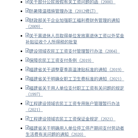
关于部分公民放假有关工资问题的函（2000）
防暑降温措施管理办法（2012修订）
财政部关于企业加强职工福利费财务管理的通知
（2009）
关于离退休人员取得单位发放离退休工资以外奖金
补贴征收个人所得税的批复
建设领域农民工工资支付管理暂行办法（2004）
保障农民工工资支付条例（2019）
福建省关于调整夏季高温津贴标准的通知（2019）
福建省关于明确女职工卫生费标准的通知（2021）
福建省关于用人单位支付职工工资有关问题的规定
（1997）
工程建设领域农民工工资专用账户管理暂行办法
（2021）
工程建设领域农民工工资保证金规定（2021）
福建省关于明确用人单位停工停产期间支付劳动者
生活费有关问题的通知（2020）