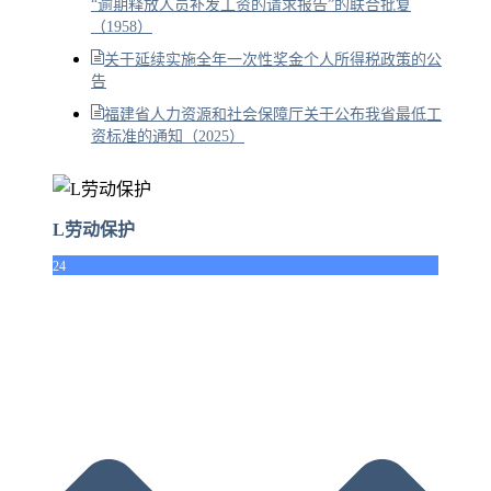
“逾期释放人员补发工资的请求报告”的联合批复
（1958）
关于延续实施全年一次性奖金个人所得税政策的公
告
福建省人力资源和社会保障厅关于公布我省最低工
资标准的通知（2025）
L劳动保护
24