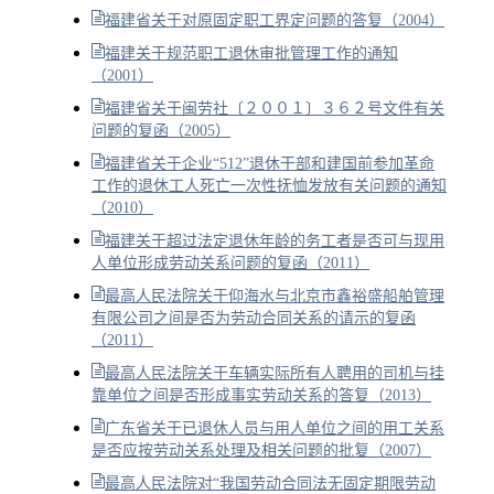
福建省关于对原固定职工界定问题的答复（2004）
福建关于规范职工退休审批管理工作的通知
（2001）
福建省关于闽劳社〔２００１〕３６２号文件有关
问题的复函（2005）
福建省关于企业“512”退休干部和建国前参加革命
工作的退休工人死亡一次性抚恤发放有关问题的通知
（2010）
福建关于超过法定退休年龄的务工者是否可与现用
人单位形成劳动关系问题的复函（2011）
最高人民法院关于仰海水与北京市鑫裕盛船舶管理
有限公司之间是否为劳动合同关系的请示的复函
（2011）
最高人民法院关于车辆实际所有人聘用的司机与挂
靠单位之间是否形成事实劳动关系的答复（2013）
广东省关于已退休人员与用人单位之间的用工关系
是否应按劳动关系处理及相关问题的批复（2007）
最高人民法院对“我国劳动合同法无固定期限劳动