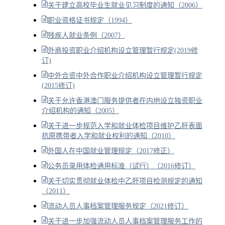
关于建立高校毕业生就业见习制度的通知（2006）
职业资格证书规定（1994）
残疾人就业条例（2007）
外商投资职业介绍机构设立管理暂行规定(2019修
订)
中外合资中外合作职业介绍机构设立管理暂行规定
(2015修订)
关于允许香港澳门服务提供者在内地设立独资职业
介绍机构的通知（2005）
关于进一步规范入学和就业体检项目维护乙肝表面
抗原携带者入学和就业权利的通知（2010）
外国人在中国就业管理规定（2017修正）
公务员录用体检通用标准（试行）（2016修订）
关于切实贯彻就业体检中乙肝项目检测规定的通知
（2011）
流动人员人事档案管理服务规定（2021修订）
关于进一步加强流动人员人事档案管理服务工作的