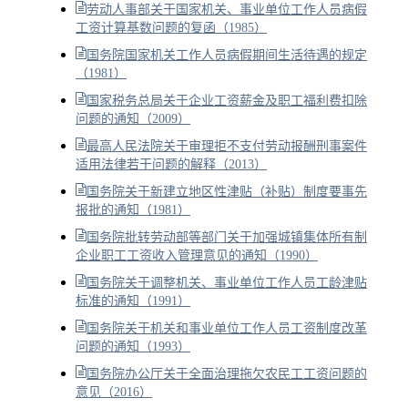
劳动人事部关于国家机关、事业单位工作人员病假
工资计算基数问题的复函（1985）
国务院国家机关工作人员病假期间生活待遇的规定
（1981）
国家税务总局关于企业工资薪金及职工福利费扣除
问题的通知（2009）
最高人民法院关于审理拒不支付劳动报酬刑事案件
适用法律若干问题的解释（2013）
国务院关于新建立地区性津贴（补贴）制度要事先
报批的通知（1981）
国务院批转劳动部等部门关于加强城镇集体所有制
企业职工工资收入管理意见的通知（1990）
国务院关于调整机关、事业单位工作人员工龄津贴
标准的通知（1991）
国务院关于机关和事业单位工作人员工资制度改革
问题的通知（1993）
国务院办公厅关于全面治理拖欠农民工工资问题的
意见（2016）