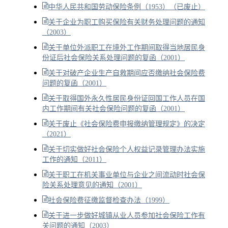
中华人民共和国劳动保险条例（1953）（已废止）
关于企业为职工购买保险有关财务处理问题的通知
（2003）
关于单位外派职工在境外工作期间取得当地居民身
份证后社会保险关系处理问题的复函（2001）
关于对破产企业生产自救期间应否缴纳社会保险费
问题的复函（2001）
关于取得国外永久性居民身份证回国工作人员在国
内工作期间有关社会保险问题的复函（2001）
关于废止《社会保险费申报缴纳管理规定》的决定
（2021）
关于切实做好社会保险个人权益记录管理办法实施
工作的通知（2011）
关于职工在机关事业单位与企业之间流动时社会保
险关系处理意见的通知（2001）
社会保险费征缴监督检查办法（1999）
关于进一步做好城镇从业人员参加社会保险工作有
关问题的通知（2003）