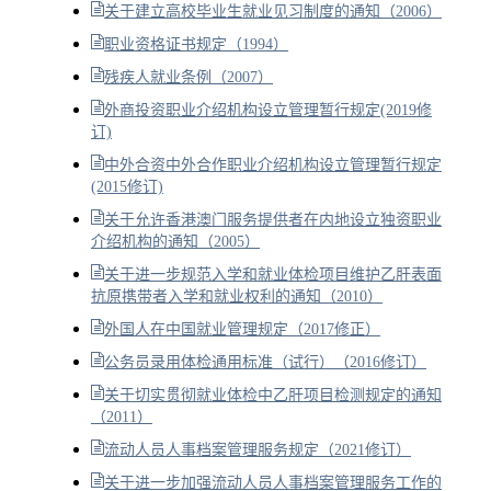
关于建立高校毕业生就业见习制度的通知（2006）
职业资格证书规定（1994）
残疾人就业条例（2007）
外商投资职业介绍机构设立管理暂行规定(2019修
订)
中外合资中外合作职业介绍机构设立管理暂行规定
(2015修订)
关于允许香港澳门服务提供者在内地设立独资职业
介绍机构的通知（2005）
关于进一步规范入学和就业体检项目维护乙肝表面
抗原携带者入学和就业权利的通知（2010）
外国人在中国就业管理规定（2017修正）
公务员录用体检通用标准（试行）（2016修订）
关于切实贯彻就业体检中乙肝项目检测规定的通知
（2011）
流动人员人事档案管理服务规定（2021修订）
关于进一步加强流动人员人事档案管理服务工作的