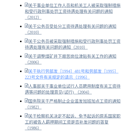
关于事业单位工作人员和机关工人被采取强制措施
和受行政刑事处罚工资待遇处理有关问题的通知
（2012）
关于公务员受处分工资待遇处理有关问题的通知
（2010）
关于公务员被采取强制措施和受行政刑事处罚工资
待遇处理有关问题的通知（2010）
关于调整煤矿井下艰苦岗位津贴有关工作的通知
（2006）
关于执行劳部发［1994］481号和劳部发［1995］
223号文件有关规定的请示（1996）
人事部关于事业单位试行人员聘用制度有关工资待
遇等问题的处理意见(试行) （2004）
国务院关于严格制止企业滥发加班加点工资的通知
（1982）
关于检察机关决定不起诉、免予起诉的原系国家职
工的被告人羁押期间工资是否补发问题的答复
（1986）