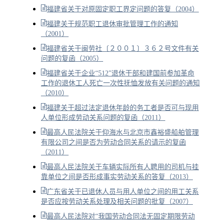
福建省关于对原固定职工界定问题的答复（2004）
福建关于规范职工退休审批管理工作的通知
（2001）
福建省关于闽劳社〔２００１〕３６２号文件有关
问题的复函（2005）
福建省关于企业“512”退休干部和建国前参加革命
工作的退休工人死亡一次性抚恤发放有关问题的通知
（2010）
福建关于超过法定退休年龄的务工者是否可与现用
人单位形成劳动关系问题的复函（2011）
最高人民法院关于仰海水与北京市鑫裕盛船舶管理
有限公司之间是否为劳动合同关系的请示的复函
（2011）
最高人民法院关于车辆实际所有人聘用的司机与挂
靠单位之间是否形成事实劳动关系的答复（2013）
广东省关于已退休人员与用人单位之间的用工关系
是否应按劳动关系处理及相关问题的批复（2007）
最高人民法院对“我国劳动合同法无固定期限劳动