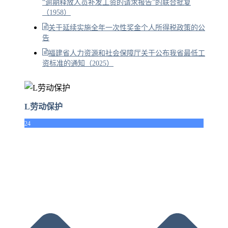
“逾期释放人员补发工资的请求报告”的联合批复
（1958）
关于延续实施全年一次性奖金个人所得税政策的公
告
福建省人力资源和社会保障厅关于公布我省最低工
资标准的通知（2025）
L劳动保护
24