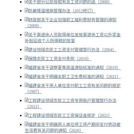
关于部分公民放假有关工资问题的函（2000）
防暑降温措施管理办法（2012修订）
财政部关于企业加强职工福利费财务管理的通知
（2009）
关于离退休人员取得单位发放离退休工资以外奖金
补贴征收个人所得税的批复
建设领域农民工工资支付管理暂行办法（2004）
保障农民工工资支付条例（2019）
福建省关于调整夏季高温津贴标准的通知（2019）
福建省关于明确女职工卫生费标准的通知（2021）
福建省关于用人单位支付职工工资有关问题的规定
（1997）
工程建设领域农民工工资专用账户管理暂行办法
（2021）
工程建设领域农民工工资保证金规定（2021）
福建省关于明确用人单位停工停产期间支付劳动者
生活费有关问题的通知（2020）