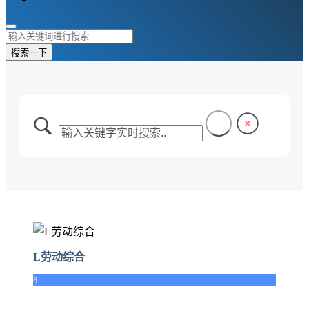
搜索一下
L劳动综合
6