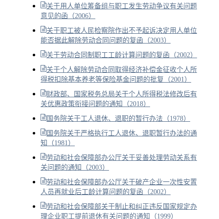
关于用人单位筹备组与职工发生劳动争议有关问题
意见的函（2006）
关于职工被人民检察院作出不予起诉决定用人单位
能否据此解除劳动合同问题的复函（2003）
关于劳动合同制职工工龄计算问题的复函（2002）
关于个人解除劳动合同取得经济补偿金征收个人所
得税扣除基本养老等保险基金问题的批复（2001）
财政部、国家税务总局关于个人所得税法修改后有
关优惠政策衔接问题的通知（2018）
国务院关于工人退休、退职的暂行办法（1978）
国务院关于严格执行工人退休、退职暂行办法的通
知（1981）
劳动和社会保障部办公厅关于妥善处理劳动关系有
关问题的通知（2003）
劳动和社会保障部办公厅关于破产企业一次性安置
人员再就业后工龄计算问题的复函（2002）
劳动和社会保障部关于制止和纠正违反国家规定办
理企业职工提前退休有关问题的通知（1999）