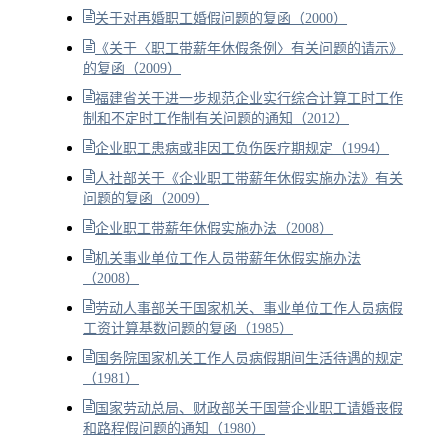
关于对再婚职工婚假问题的复函（2000）
《关于〈职工带薪年休假条例〉有关问题的请示》
的复函（2009）
福建省关于进一步规范企业实行综合计算工时工作
制和不定时工作制有关问题的通知（2012）
企业职工患病或非因工负伤医疗期规定（1994）
人社部关于《企业职工带薪年休假实施办法》有关
问题的复函（2009）
企业职工带薪年休假实施办法（2008）
机关事业单位工作人员带薪年休假实施办法
（2008）
劳动人事部关于国家机关、事业单位工作人员病假
工资计算基数问题的复函（1985）
国务院国家机关工作人员病假期间生活待遇的规定
（1981）
国家劳动总局、财政部关于国营企业职工请婚丧假
和路程假问题的通知（1980）