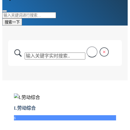
搜索一下
L劳动综合
6