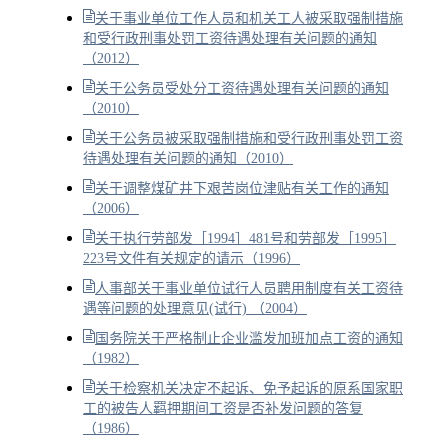
关于事业单位工作人员和机关工人被采取强制措施
和受行政刑事处罚工资待遇处理有关问题的通知
（2012）
关于公务员受处分工资待遇处理有关问题的通知
（2010）
关于公务员被采取强制措施和受行政刑事处罚工资
待遇处理有关问题的通知（2010）
关于调整煤矿井下艰苦岗位津贴有关工作的通知
（2006）
关于执行劳部发［1994］481号和劳部发［1995］
223号文件有关规定的请示（1996）
人事部关于事业单位试行人员聘用制度有关工资待
遇等问题的处理意见(试行) （2004）
国务院关于严格制止企业滥发加班加点工资的通知
（1982）
关于检察机关决定不起诉、免予起诉的原系国家职
工的被告人羁押期间工资是否补发问题的答复
（1986）