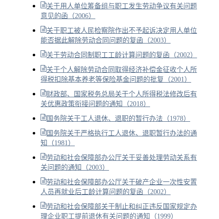
关于用人单位筹备组与职工发生劳动争议有关问题
意见的函（2006）
关于职工被人民检察院作出不予起诉决定用人单位
能否据此解除劳动合同问题的复函（2003）
关于劳动合同制职工工龄计算问题的复函（2002）
关于个人解除劳动合同取得经济补偿金征收个人所
得税扣除基本养老等保险基金问题的批复（2001）
财政部、国家税务总局关于个人所得税法修改后有
关优惠政策衔接问题的通知（2018）
国务院关于工人退休、退职的暂行办法（1978）
国务院关于严格执行工人退休、退职暂行办法的通
知（1981）
劳动和社会保障部办公厅关于妥善处理劳动关系有
关问题的通知（2003）
劳动和社会保障部办公厅关于破产企业一次性安置
人员再就业后工龄计算问题的复函（2002）
劳动和社会保障部关于制止和纠正违反国家规定办
理企业职工提前退休有关问题的通知（1999）