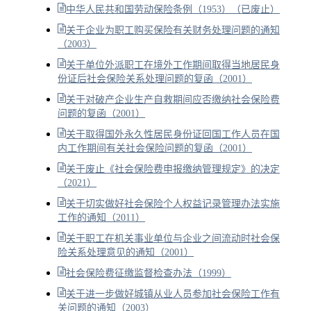
中华人民共和国劳动保险条例（1953）（已废止）
关于企业为职工购买保险有关财务处理问题的通知
（2003）
关于单位外派职工在境外工作期间取得当地居民身
份证后社会保险关系处理问题的复函（2001）
关于对破产企业生产自救期间应否缴纳社会保险费
问题的复函（2001）
关于取得国外永久性居民身份证回国工作人员在国
内工作期间有关社会保险问题的复函（2001）
关于废止《社会保险费申报缴纳管理规定》的决定
（2021）
关于切实做好社会保险个人权益记录管理办法实施
工作的通知（2011）
关于职工在机关事业单位与企业之间流动时社会保
险关系处理意见的通知（2001）
社会保险费征缴监督检查办法（1999）
关于进一步做好城镇从业人员参加社会保险工作有
关问题的通知（2003）