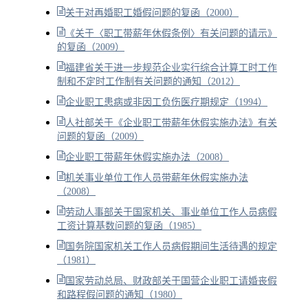
关于对再婚职工婚假问题的复函（2000）
《关于〈职工带薪年休假条例〉有关问题的请示》
的复函（2009）
福建省关于进一步规范企业实行综合计算工时工作
制和不定时工作制有关问题的通知（2012）
企业职工患病或非因工负伤医疗期规定（1994）
人社部关于《企业职工带薪年休假实施办法》有关
问题的复函（2009）
企业职工带薪年休假实施办法（2008）
机关事业单位工作人员带薪年休假实施办法
（2008）
劳动人事部关于国家机关、事业单位工作人员病假
工资计算基数问题的复函（1985）
国务院国家机关工作人员病假期间生活待遇的规定
（1981）
国家劳动总局、财政部关于国营企业职工请婚丧假
和路程假问题的通知（1980）