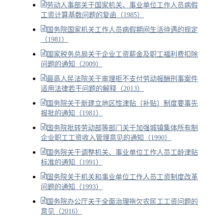
劳动人事部关于国家机关、事业单位工作人员病假
工资计算基数问题的复函（1985）
国务院国家机关工作人员病假期间生活待遇的规定
（1981）
国家税务总局关于企业工资薪金及职工福利费扣除
问题的通知（2009）
最高人民法院关于审理拒不支付劳动报酬刑事案件
适用法律若干问题的解释（2013）
国务院关于新建立地区性津贴（补贴）制度要事先
报批的通知（1981）
国务院批转劳动部等部门关于加强城镇集体所有制
企业职工工资收入管理意见的通知（1990）
国务院关于调整机关、事业单位工作人员工龄津贴
标准的通知（1991）
国务院关于机关和事业单位工作人员工资制度改革
问题的通知（1993）
国务院办公厅关于全面治理拖欠农民工工资问题的
意见（2016）