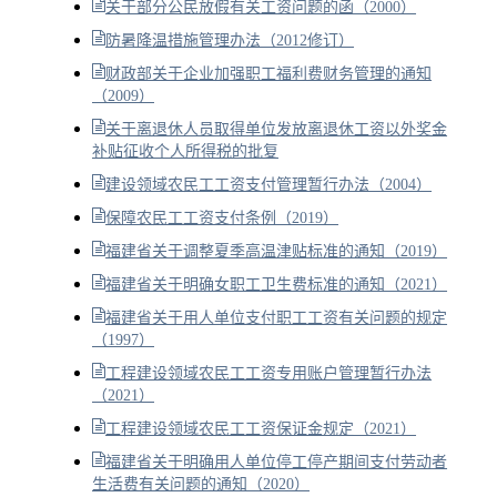
关于部分公民放假有关工资问题的函（2000）
防暑降温措施管理办法（2012修订）
财政部关于企业加强职工福利费财务管理的通知
（2009）
关于离退休人员取得单位发放离退休工资以外奖金
补贴征收个人所得税的批复
建设领域农民工工资支付管理暂行办法（2004）
保障农民工工资支付条例（2019）
福建省关于调整夏季高温津贴标准的通知（2019）
福建省关于明确女职工卫生费标准的通知（2021）
福建省关于用人单位支付职工工资有关问题的规定
（1997）
工程建设领域农民工工资专用账户管理暂行办法
（2021）
工程建设领域农民工工资保证金规定（2021）
福建省关于明确用人单位停工停产期间支付劳动者
生活费有关问题的通知（2020）