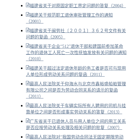
福建省关于对原固定职工界定问题的答复（2004）
福建关于规范职工退休审批管理工作的通知
（2001）
福建省关于闽劳社〔２００１〕３６２号文件有关
问题的复函（2005）
福建省关于企业“512”退休干部和建国前参加革命
工作的退休工人死亡一次性抚恤发放有关问题的通知
（2010）
福建关于超过法定退休年龄的务工者是否可与现用
人单位形成劳动关系问题的复函（2011）
最高人民法院关于仰海水与北京市鑫裕盛船舶管理
有限公司之间是否为劳动合同关系的请示的复函
（2011）
最高人民法院关于车辆实际所有人聘用的司机与挂
靠单位之间是否形成事实劳动关系的答复（2013）
广东省关于已退休人员与用人单位之间的用工关系
是否应按劳动关系处理及相关问题的批复（2007）
最高人民法院对“我国劳动合同法无固定期限劳动