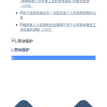
“逾期释放人员补发工资的请求报告”的联合批复
（1958）
关于延续实施全年一次性奖金个人所得税政策的公
告
福建省人力资源和社会保障厅关于公布我省最低工
资标准的通知（2025）
L劳动保护
24