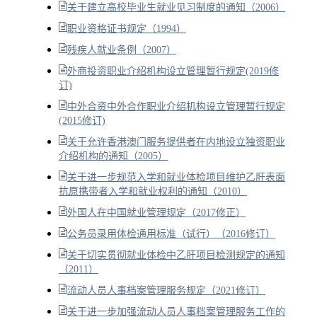
关于建立高校毕业生就业见习制度的通知（2006）
职业资格证书规定（1994）
残疾人就业条例（2007）
外商投资职业介绍机构设立管理暂行规定(2019修
订)
中外合资中外合作职业介绍机构设立管理暂行规定
(2015修订)
关于允许香港澳门服务提供者在内地设立独资职业
介绍机构的通知（2005）
关于进一步规范入学和就业体检项目维护乙肝表面
抗原携带者入学和就业权利的通知（2010）
外国人在中国就业管理规定（2017修正）
公务员录用体检通用标准（试行）（2016修订）
关于切实贯彻就业体检中乙肝项目检测规定的通知
（2011）
流动人员人事档案管理服务规定（2021修订）
关于进一步加强流动人员人事档案管理服务工作的