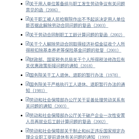
关于用人单位筹备组与职工发生劳动争议有关问题
意见的函（2006）
关于职工被人民检察院作出不予起诉决定用人单位
能否据此解除劳动合同问题的复函（2003）
关于劳动合同制职工工龄计算问题的复函（2002）
关于个人解除劳动合同取得经济补偿金征收个人所
得税扣除基本养老等保险基金问题的批复（2001）
财政部、国家税务总局关于个人所得税法修改后有
关优惠政策衔接问题的通知（2018）
国务院关于工人退休、退职的暂行办法（1978）
国务院关于严格执行工人退休、退职暂行办法的通
知（1981）
劳动和社会保障部办公厅关于妥善处理劳动关系有
关问题的通知（2003）
劳动和社会保障部办公厅关于破产企业一次性安置
人员再就业后工龄计算问题的复函（2002）
劳动和社会保障部关于制止和纠正违反国家规定办
理企业职工提前退休有关问题的通知（1999）