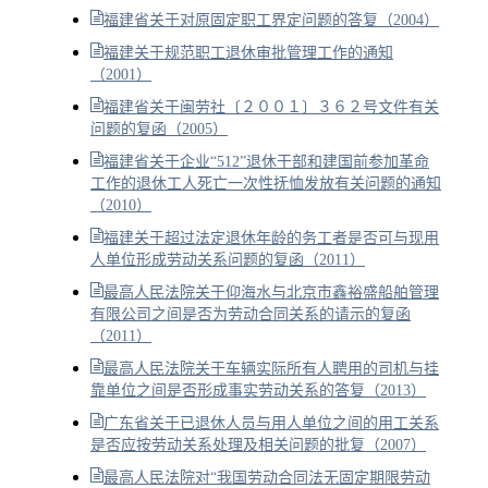
福建省关于对原固定职工界定问题的答复（2004）
福建关于规范职工退休审批管理工作的通知
（2001）
福建省关于闽劳社〔２００１〕３６２号文件有关
问题的复函（2005）
福建省关于企业“512”退休干部和建国前参加革命
工作的退休工人死亡一次性抚恤发放有关问题的通知
（2010）
福建关于超过法定退休年龄的务工者是否可与现用
人单位形成劳动关系问题的复函（2011）
最高人民法院关于仰海水与北京市鑫裕盛船舶管理
有限公司之间是否为劳动合同关系的请示的复函
（2011）
最高人民法院关于车辆实际所有人聘用的司机与挂
靠单位之间是否形成事实劳动关系的答复（2013）
广东省关于已退休人员与用人单位之间的用工关系
是否应按劳动关系处理及相关问题的批复（2007）
最高人民法院对“我国劳动合同法无固定期限劳动