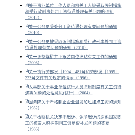
关于事业单位工作人员和机关工人被采取强制措施
和受行政刑事处罚工资待遇处理有关问题的通知
（2012）
关于公务员受处分工资待遇处理有关问题的通知
（2010）
关于公务员被采取强制措施和受行政刑事处罚工资
待遇处理有关问题的通知（2010）
关于调整煤矿井下艰苦岗位津贴有关工作的通知
（2006）
关于执行劳部发［1994］481号和劳部发［1995］
223号文件有关规定的请示（1996）
人事部关于事业单位试行人员聘用制度有关工资待
遇等问题的处理意见(试行) （2004）
国务院关于严格制止企业滥发加班加点工资的通知
（1982）
关于检察机关决定不起诉、免予起诉的原系国家职
工的被告人羁押期间工资是否补发问题的答复
（1986）