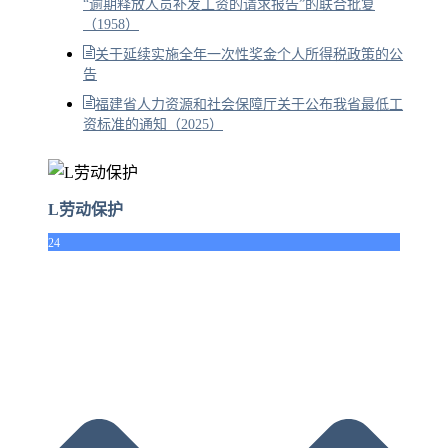
“逾期释放人员补发工资的请求报告”的联合批复
（1958）
关于延续实施全年一次性奖金个人所得税政策的公
告
福建省人力资源和社会保障厅关于公布我省最低工
资标准的通知（2025）
L劳动保护
24