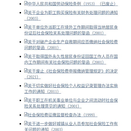
中华人民共和国劳动保险条例（1953）（已废止）
关于企业为职工购买保险有关财务处理问题的通知
（2003）
关于单位外派职工在境外工作期间取得当地居民身
份证后社会保险关系处理问题的复函（2001）
关于对破产企业生产自救期间应否缴纳社会保险费
问题的复函（2001）
关于取得国外永久性居民身份证回国工作人员在国
内工作期间有关社会保险问题的复函（2001）
关于废止《社会保险费申报缴纳管理规定》的决定
（2021）
关于切实做好社会保险个人权益记录管理办法实施
工作的通知（2011）
关于职工在机关事业单位与企业之间流动时社会保
险关系处理意见的通知（2001）
社会保险费征缴监督检查办法（1999）
关于进一步做好城镇从业人员参加社会保险工作有
关问题的通知（2003）