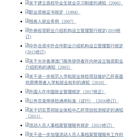
关于建立高校毕业生就业见习制度的通知（2006）
职业资格证书规定（1994）
残疾人就业条例（2007）
外商投资职业介绍机构设立管理暂行规定(2019修
订)
中外合资中外合作职业介绍机构设立管理暂行规定
(2015修订)
关于允许香港澳门服务提供者在内地设立独资职业
介绍机构的通知（2005）
关于进一步规范入学和就业体检项目维护乙肝表面
抗原携带者入学和就业权利的通知（2010）
外国人在中国就业管理规定（2017修正）
公务员录用体检通用标准（试行）（2016修订）
关于切实贯彻就业体检中乙肝项目检测规定的通知
（2011）
流动人员人事档案管理服务规定（2021修订）
关于进一步加强流动人员人事档案管理服务工作的