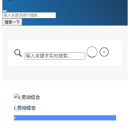
搜索一下
L劳动综合
6