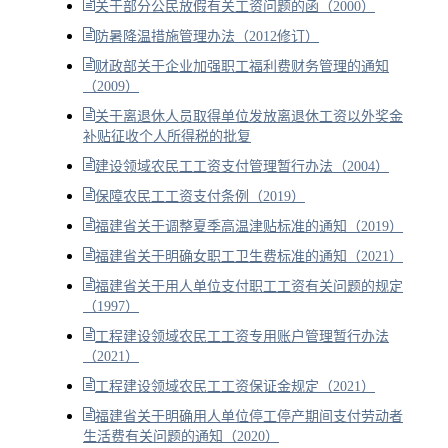
关于部分公民放假有关工资问题的函（2000）
防暑降温措施管理办法（2012修订）
财政部关于企业加强职工福利费财务管理的通知
（2009）
关于离退休人员取得单位发放离退休工资以外奖金
补贴征收个人所得税的批复
建设领域农民工工资支付管理暂行办法（2004）
保障农民工工资支付条例（2019）
福建省关于调整夏季高温津贴标准的通知（2019）
福建省关于明确女职工卫生费标准的通知（2021）
福建省关于用人单位支付职工工资有关问题的规定
（1997）
工程建设领域农民工工资专用账户管理暂行办法
（2021）
工程建设领域农民工工资保证金规定（2021）
福建省关于明确用人单位停工停产期间支付劳动者
生活费有关问题的通知（2020）