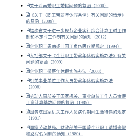
关于对再婚职工婚假问题的复函（2000）
《关于〈职工带薪年休假条例〉有关问题的请示》
的复函（2009）
福建省关于进一步规范企业实行综合计算工时工作
制和不定时工作制有关问题的通知（2012）
企业职工患病或非因工负伤医疗期规定（1994）
人社部关于《企业职工带薪年休假实施办法》有关
问题的复函（2009）
企业职工带薪年休假实施办法（2008）
机关事业单位工作人员带薪年休假实施办法
（2008）
劳动人事部关于国家机关、事业单位工作人员病假
工资计算基数问题的复函（1985）
国务院国家机关工作人员病假期间生活待遇的规定
（1981）
国家劳动总局、财政部关于国营企业职工请婚丧假
和路程假问题的通知（1980）