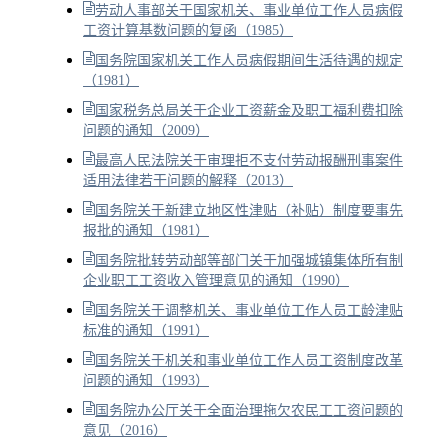
劳动人事部关于国家机关、事业单位工作人员病假
工资计算基数问题的复函（1985）
国务院国家机关工作人员病假期间生活待遇的规定
（1981）
国家税务总局关于企业工资薪金及职工福利费扣除
问题的通知（2009）
最高人民法院关于审理拒不支付劳动报酬刑事案件
适用法律若干问题的解释（2013）
国务院关于新建立地区性津贴（补贴）制度要事先
报批的通知（1981）
国务院批转劳动部等部门关于加强城镇集体所有制
企业职工工资收入管理意见的通知（1990）
国务院关于调整机关、事业单位工作人员工龄津贴
标准的通知（1991）
国务院关于机关和事业单位工作人员工资制度改革
问题的通知（1993）
国务院办公厅关于全面治理拖欠农民工工资问题的
意见（2016）