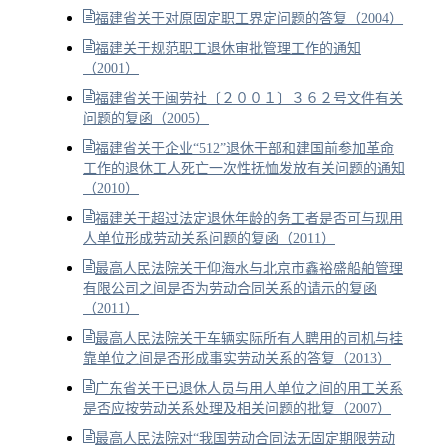
福建省关于对原固定职工界定问题的答复（2004）
福建关于规范职工退休审批管理工作的通知
（2001）
福建省关于闽劳社〔２００１〕３６２号文件有关
问题的复函（2005）
福建省关于企业“512”退休干部和建国前参加革命
工作的退休工人死亡一次性抚恤发放有关问题的通知
（2010）
福建关于超过法定退休年龄的务工者是否可与现用
人单位形成劳动关系问题的复函（2011）
最高人民法院关于仰海水与北京市鑫裕盛船舶管理
有限公司之间是否为劳动合同关系的请示的复函
（2011）
最高人民法院关于车辆实际所有人聘用的司机与挂
靠单位之间是否形成事实劳动关系的答复（2013）
广东省关于已退休人员与用人单位之间的用工关系
是否应按劳动关系处理及相关问题的批复（2007）
最高人民法院对“我国劳动合同法无固定期限劳动