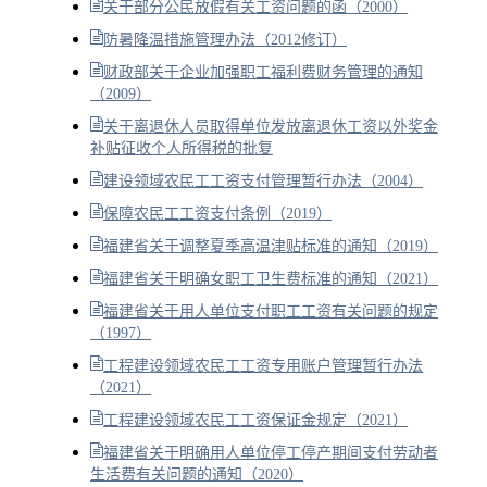
关于部分公民放假有关工资问题的函（2000）
防暑降温措施管理办法（2012修订）
财政部关于企业加强职工福利费财务管理的通知
（2009）
关于离退休人员取得单位发放离退休工资以外奖金
补贴征收个人所得税的批复
建设领域农民工工资支付管理暂行办法（2004）
保障农民工工资支付条例（2019）
福建省关于调整夏季高温津贴标准的通知（2019）
福建省关于明确女职工卫生费标准的通知（2021）
福建省关于用人单位支付职工工资有关问题的规定
（1997）
工程建设领域农民工工资专用账户管理暂行办法
（2021）
工程建设领域农民工工资保证金规定（2021）
福建省关于明确用人单位停工停产期间支付劳动者
生活费有关问题的通知（2020）