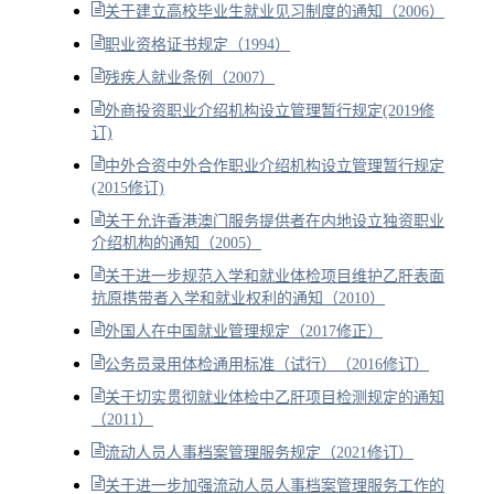
关于建立高校毕业生就业见习制度的通知（2006）
职业资格证书规定（1994）
残疾人就业条例（2007）
外商投资职业介绍机构设立管理暂行规定(2019修
订)
中外合资中外合作职业介绍机构设立管理暂行规定
(2015修订)
关于允许香港澳门服务提供者在内地设立独资职业
介绍机构的通知（2005）
关于进一步规范入学和就业体检项目维护乙肝表面
抗原携带者入学和就业权利的通知（2010）
外国人在中国就业管理规定（2017修正）
公务员录用体检通用标准（试行）（2016修订）
关于切实贯彻就业体检中乙肝项目检测规定的通知
（2011）
流动人员人事档案管理服务规定（2021修订）
关于进一步加强流动人员人事档案管理服务工作的