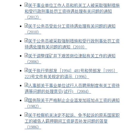
关于事业单位工作人员和机关工人被采取强制措施
和受行政刑事处罚工资待遇处理有关问题的通知
（2012）
关于公务员受处分工资待遇处理有关问题的通知
（2010）
关于公务员被采取强制措施和受行政刑事处罚工资
待遇处理有关问题的通知（2010）
关于调整煤矿井下艰苦岗位津贴有关工作的通知
（2006）
关于执行劳部发［1994］481号和劳部发［1995］
223号文件有关规定的请示（1996）
人事部关于事业单位试行人员聘用制度有关工资待
遇等问题的处理意见(试行) （2004）
国务院关于严格制止企业滥发加班加点工资的通知
（1982）
关于检察机关决定不起诉、免予起诉的原系国家职
工的被告人羁押期间工资是否补发问题的答复
（1986）