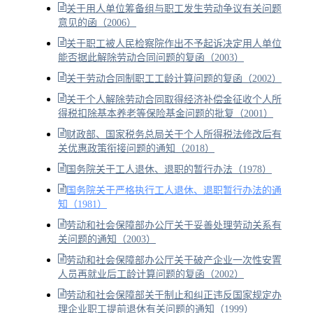
关于用人单位筹备组与职工发生劳动争议有关问题
意见的函（2006）
关于职工被人民检察院作出不予起诉决定用人单位
能否据此解除劳动合同问题的复函（2003）
关于劳动合同制职工工龄计算问题的复函（2002）
关于个人解除劳动合同取得经济补偿金征收个人所
得税扣除基本养老等保险基金问题的批复（2001）
财政部、国家税务总局关于个人所得税法修改后有
关优惠政策衔接问题的通知（2018）
国务院关于工人退休、退职的暂行办法（1978）
国务院关于严格执行工人退休、退职暂行办法的通
知（1981）
劳动和社会保障部办公厅关于妥善处理劳动关系有
关问题的通知（2003）
劳动和社会保障部办公厅关于破产企业一次性安置
人员再就业后工龄计算问题的复函（2002）
劳动和社会保障部关于制止和纠正违反国家规定办
理企业职工提前退休有关问题的通知（1999）