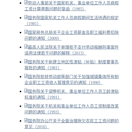
劳动人事部关于国家机关、事业单位工作人员病假
工资计算基数问题的复函（1985）
国务院国家机关工作人员病假期间生活待遇的规定
（1981）
国家税务总局关于企业工资薪金及职工福利费扣除
问题的通知（2009）
最高人民法院关于审理拒不支付劳动报酬刑事案件
适用法律若干问题的解释（2013）
国务院关于新建立地区性津贴（补贴）制度要事先
报批的通知（1981）
国务院批转劳动部等部门关于加强城镇集体所有制
企业职工工资收入管理意见的通知（1990）
国务院关于调整机关、事业单位工作人员工龄津贴
标准的通知（1991）
国务院关于机关和事业单位工作人员工资制度改革
问题的通知（1993）
国务院办公厅关于全面治理拖欠农民工工资问题的
意见（2016）