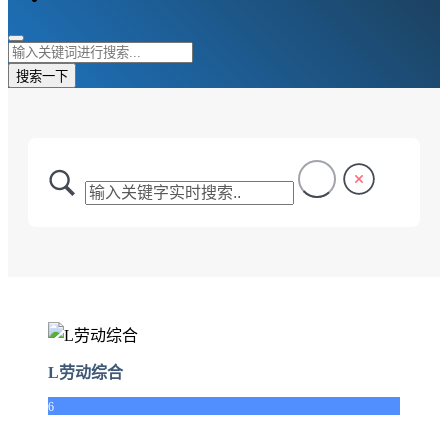
搜索一下
L劳动综合
6