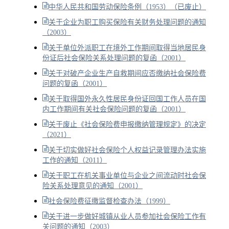
中华人民共和国劳动保险条例（1953）（已废止）
关于企业为职工购买保险有关财务处理问题的通知
（2003）
关于单位外派职工在境外工作期间取得当地居民身
份证后社会保险关系处理问题的复函（2001）
关于对破产企业生产自救期间应否缴纳社会保险费
问题的复函（2001）
关于取得国外永久性居民身份证回国工作人员在国
内工作期间有关社会保险问题的复函（2001）
关于废止《社会保险费申报缴纳管理规定》的决定
（2021）
关于切实做好社会保险个人权益记录管理办法实施
工作的通知（2011）
关于职工在机关事业单位与企业之间流动时社会保
险关系处理意见的通知（2001）
社会保险费征缴监督检查办法（1999）
关于进一步做好城镇从业人员参加社会保险工作有
关问题的通知（2003）