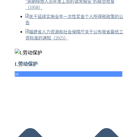
“逾期释放人员补发工资的请求报告”的联合批复
（1958）
关于延续实施全年一次性奖金个人所得税政策的公
告
福建省人力资源和社会保障厅关于公布我省最低工
资标准的通知（2025）
L劳动保护
24