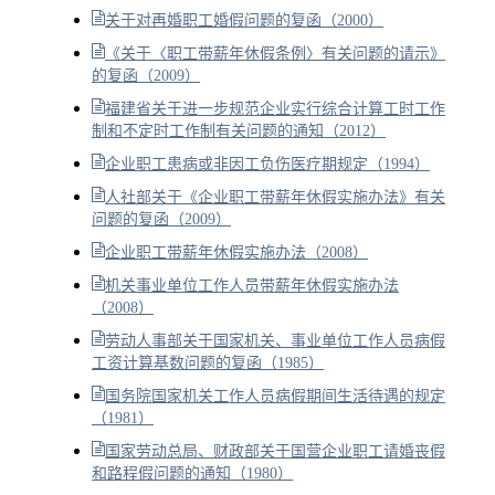
关于对再婚职工婚假问题的复函（2000）
《关于〈职工带薪年休假条例〉有关问题的请示》
的复函（2009）
福建省关于进一步规范企业实行综合计算工时工作
制和不定时工作制有关问题的通知（2012）
企业职工患病或非因工负伤医疗期规定（1994）
人社部关于《企业职工带薪年休假实施办法》有关
问题的复函（2009）
企业职工带薪年休假实施办法（2008）
机关事业单位工作人员带薪年休假实施办法
（2008）
劳动人事部关于国家机关、事业单位工作人员病假
工资计算基数问题的复函（1985）
国务院国家机关工作人员病假期间生活待遇的规定
（1981）
国家劳动总局、财政部关于国营企业职工请婚丧假
和路程假问题的通知（1980）