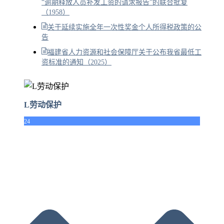
“逾期释放人员补发工资的请求报告”的联合批复
（1958）
关于延续实施全年一次性奖金个人所得税政策的公
告
福建省人力资源和社会保障厅关于公布我省最低工
资标准的通知（2025）
L劳动保护
24