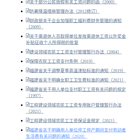
关于部分公民放假有关工资问题的函（2000）
防暑降温措施管理办法（2012修订）
财政部关于企业加强职工福利费财务管理的通知
（2009）
关于离退休人员取得单位发放离退休工资以外奖金
补贴征收个人所得税的批复
建设领域农民工工资支付管理暂行办法（2004）
保障农民工工资支付条例（2019）
福建省关于调整夏季高温津贴标准的通知（2019）
福建省关于明确女职工卫生费标准的通知（2021）
福建省关于用人单位支付职工工资有关问题的规定
（1997）
工程建设领域农民工工资专用账户管理暂行办法
（2021）
工程建设领域农民工工资保证金规定（2021）
福建省关于明确用人单位停工停产期间支付劳动者
生活费有关问题的通知（2020）