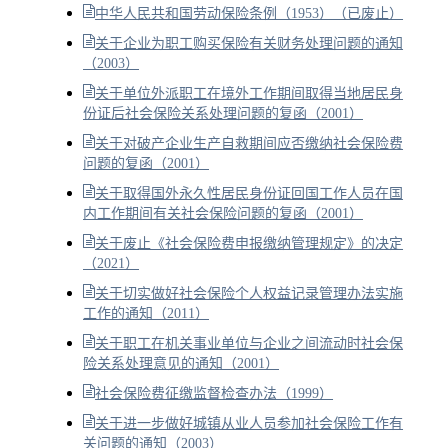
中华人民共和国劳动保险条例（1953）（已废止）
关于企业为职工购买保险有关财务处理问题的通知
（2003）
关于单位外派职工在境外工作期间取得当地居民身
份证后社会保险关系处理问题的复函（2001）
关于对破产企业生产自救期间应否缴纳社会保险费
问题的复函（2001）
关于取得国外永久性居民身份证回国工作人员在国
内工作期间有关社会保险问题的复函（2001）
关于废止《社会保险费申报缴纳管理规定》的决定
（2021）
关于切实做好社会保险个人权益记录管理办法实施
工作的通知（2011）
关于职工在机关事业单位与企业之间流动时社会保
险关系处理意见的通知（2001）
社会保险费征缴监督检查办法（1999）
关于进一步做好城镇从业人员参加社会保险工作有
关问题的通知（2003）