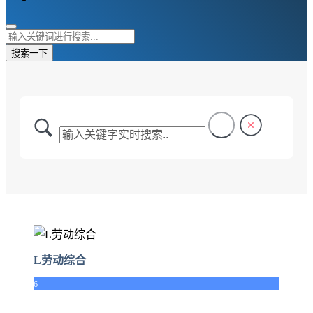
搜索一下
L劳动综合
6