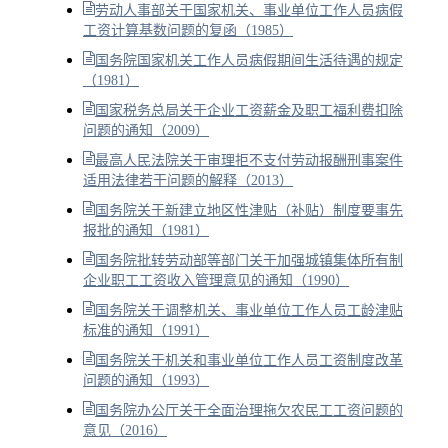
劳动人事部关于国家机关、事业单位工作人员病假
工资计算基数问题的复函（1985）
国务院国家机关工作人员病假期间生活待遇的规定
（1981）
国家税务总局关于企业工资薪金及职工福利费扣除
问题的通知（2009）
最高人民法院关于审理拒不支付劳动报酬刑事案件
适用法律若干问题的解释（2013）
国务院关于新建立地区性津贴（补贴）制度要事先
报批的通知（1981）
国务院批转劳动部等部门关于加强城镇集体所有制
企业职工工资收入管理意见的通知（1990）
国务院关于调整机关、事业单位工作人员工龄津贴
标准的通知（1991）
国务院关于机关和事业单位工作人员工资制度改革
问题的通知（1993）
国务院办公厅关于全面治理拖欠农民工工资问题的
意见（2016）