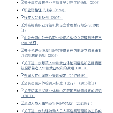
关于建立高校毕业生就业见习制度的通知（2006）
职业资格证书规定（1994）
残疾人就业条例（2007）
外商投资职业介绍机构设立管理暂行规定(2019修
订)
中外合资中外合作职业介绍机构设立管理暂行规定
(2015修订)
关于允许香港澳门服务提供者在内地设立独资职业
介绍机构的通知（2005）
关于进一步规范入学和就业体检项目维护乙肝表面
抗原携带者入学和就业权利的通知（2010）
外国人在中国就业管理规定（2017修正）
公务员录用体检通用标准（试行）（2016修订）
关于切实贯彻就业体检中乙肝项目检测规定的通知
（2011）
流动人员人事档案管理服务规定（2021修订）
关于进一步加强流动人员人事档案管理服务工作的