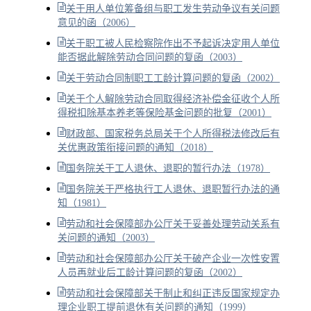
关于用人单位筹备组与职工发生劳动争议有关问题
意见的函（2006）
关于职工被人民检察院作出不予起诉决定用人单位
能否据此解除劳动合同问题的复函（2003）
关于劳动合同制职工工龄计算问题的复函（2002）
关于个人解除劳动合同取得经济补偿金征收个人所
得税扣除基本养老等保险基金问题的批复（2001）
财政部、国家税务总局关于个人所得税法修改后有
关优惠政策衔接问题的通知（2018）
国务院关于工人退休、退职的暂行办法（1978）
国务院关于严格执行工人退休、退职暂行办法的通
知（1981）
劳动和社会保障部办公厅关于妥善处理劳动关系有
关问题的通知（2003）
劳动和社会保障部办公厅关于破产企业一次性安置
人员再就业后工龄计算问题的复函（2002）
劳动和社会保障部关于制止和纠正违反国家规定办
理企业职工提前退休有关问题的通知（1999）