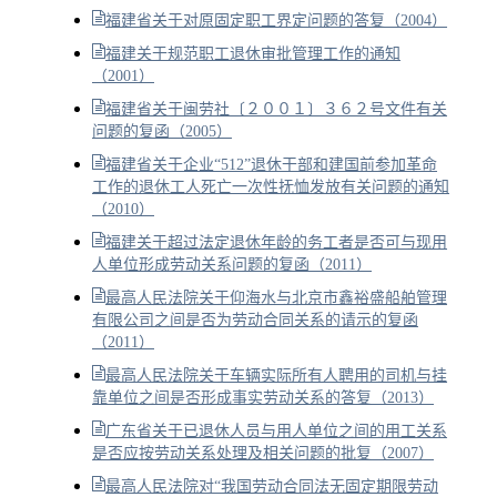
福建省关于对原固定职工界定问题的答复（2004）
福建关于规范职工退休审批管理工作的通知
（2001）
福建省关于闽劳社〔２００１〕３６２号文件有关
问题的复函（2005）
福建省关于企业“512”退休干部和建国前参加革命
工作的退休工人死亡一次性抚恤发放有关问题的通知
（2010）
福建关于超过法定退休年龄的务工者是否可与现用
人单位形成劳动关系问题的复函（2011）
最高人民法院关于仰海水与北京市鑫裕盛船舶管理
有限公司之间是否为劳动合同关系的请示的复函
（2011）
最高人民法院关于车辆实际所有人聘用的司机与挂
靠单位之间是否形成事实劳动关系的答复（2013）
广东省关于已退休人员与用人单位之间的用工关系
是否应按劳动关系处理及相关问题的批复（2007）
最高人民法院对“我国劳动合同法无固定期限劳动