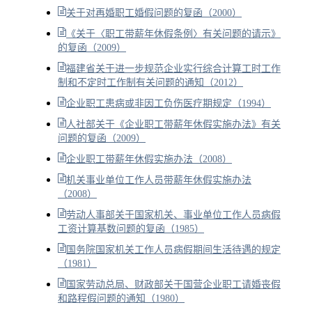
关于对再婚职工婚假问题的复函（2000）
《关于〈职工带薪年休假条例〉有关问题的请示》
的复函（2009）
福建省关于进一步规范企业实行综合计算工时工作
制和不定时工作制有关问题的通知（2012）
企业职工患病或非因工负伤医疗期规定（1994）
人社部关于《企业职工带薪年休假实施办法》有关
问题的复函（2009）
企业职工带薪年休假实施办法（2008）
机关事业单位工作人员带薪年休假实施办法
（2008）
劳动人事部关于国家机关、事业单位工作人员病假
工资计算基数问题的复函（1985）
国务院国家机关工作人员病假期间生活待遇的规定
（1981）
国家劳动总局、财政部关于国营企业职工请婚丧假
和路程假问题的通知（1980）