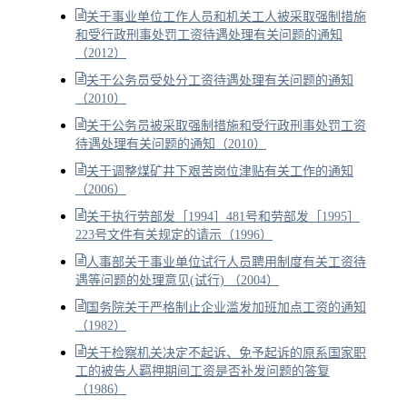
关于事业单位工作人员和机关工人被采取强制措施
和受行政刑事处罚工资待遇处理有关问题的通知
（2012）
关于公务员受处分工资待遇处理有关问题的通知
（2010）
关于公务员被采取强制措施和受行政刑事处罚工资
待遇处理有关问题的通知（2010）
关于调整煤矿井下艰苦岗位津贴有关工作的通知
（2006）
关于执行劳部发［1994］481号和劳部发［1995］
223号文件有关规定的请示（1996）
人事部关于事业单位试行人员聘用制度有关工资待
遇等问题的处理意见(试行) （2004）
国务院关于严格制止企业滥发加班加点工资的通知
（1982）
关于检察机关决定不起诉、免予起诉的原系国家职
工的被告人羁押期间工资是否补发问题的答复
（1986）