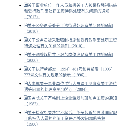
关于事业单位工作人员和机关工人被采取强制措施
和受行政刑事处罚工资待遇处理有关问题的通知
（2012）
关于公务员受处分工资待遇处理有关问题的通知
（2010）
关于公务员被采取强制措施和受行政刑事处罚工资
待遇处理有关问题的通知（2010）
关于调整煤矿井下艰苦岗位津贴有关工作的通知
（2006）
关于执行劳部发［1994］481号和劳部发［1995］
223号文件有关规定的请示（1996）
人事部关于事业单位试行人员聘用制度有关工资待
遇等问题的处理意见(试行) （2004）
国务院关于严格制止企业滥发加班加点工资的通知
（1982）
关于检察机关决定不起诉、免予起诉的原系国家职
工的被告人羁押期间工资是否补发问题的答复
（1986）