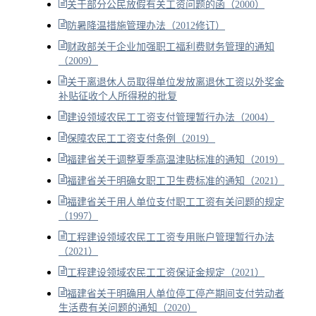
关于部分公民放假有关工资问题的函（2000）
防暑降温措施管理办法（2012修订）
财政部关于企业加强职工福利费财务管理的通知
（2009）
关于离退休人员取得单位发放离退休工资以外奖金
补贴征收个人所得税的批复
建设领域农民工工资支付管理暂行办法（2004）
保障农民工工资支付条例（2019）
福建省关于调整夏季高温津贴标准的通知（2019）
福建省关于明确女职工卫生费标准的通知（2021）
福建省关于用人单位支付职工工资有关问题的规定
（1997）
工程建设领域农民工工资专用账户管理暂行办法
（2021）
工程建设领域农民工工资保证金规定（2021）
福建省关于明确用人单位停工停产期间支付劳动者
生活费有关问题的通知（2020）