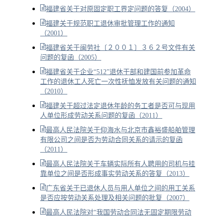
福建省关于对原固定职工界定问题的答复（2004）
福建关于规范职工退休审批管理工作的通知
（2001）
福建省关于闽劳社〔２００１〕３６２号文件有关
问题的复函（2005）
福建省关于企业“512”退休干部和建国前参加革命
工作的退休工人死亡一次性抚恤发放有关问题的通知
（2010）
福建关于超过法定退休年龄的务工者是否可与现用
人单位形成劳动关系问题的复函（2011）
最高人民法院关于仰海水与北京市鑫裕盛船舶管理
有限公司之间是否为劳动合同关系的请示的复函
（2011）
最高人民法院关于车辆实际所有人聘用的司机与挂
靠单位之间是否形成事实劳动关系的答复（2013）
广东省关于已退休人员与用人单位之间的用工关系
是否应按劳动关系处理及相关问题的批复（2007）
最高人民法院对“我国劳动合同法无固定期限劳动