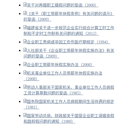
关于对再婚职工婚假问题的复函（2000）
《关于〈职工带薪年休假条例〉有关问题的请示》
的复函（2009）
福建省关于进一步规范企业实行综合计算工时工作
制和不定时工作制有关问题的通知（2012）
企业职工患病或非因工负伤医疗期规定（1994）
人社部关于《企业职工带薪年休假实施办法》有关
问题的复函（2009）
企业职工带薪年休假实施办法（2008）
机关事业单位工作人员带薪年休假实施办法
（2008）
劳动人事部关于国家机关、事业单位工作人员病假
工资计算基数问题的复函（1985）
国务院国家机关工作人员病假期间生活待遇的规定
（1981）
国家劳动总局、财政部关于国营企业职工请婚丧假
和路程假问题的通知（1980）