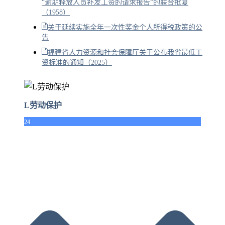
“逾期释放人员补发工资的请求报告”的联合批复
（1958）
关于延续实施全年一次性奖金个人所得税政策的公
告
福建省人力资源和社会保障厅关于公布我省最低工
资标准的通知（2025）
L劳动保护
24