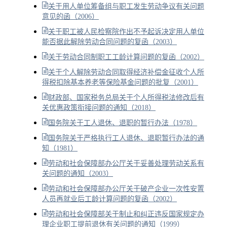
关于用人单位筹备组与职工发生劳动争议有关问题
意见的函（2006）
关于职工被人民检察院作出不予起诉决定用人单位
能否据此解除劳动合同问题的复函（2003）
关于劳动合同制职工工龄计算问题的复函（2002）
关于个人解除劳动合同取得经济补偿金征收个人所
得税扣除基本养老等保险基金问题的批复（2001）
财政部、国家税务总局关于个人所得税法修改后有
关优惠政策衔接问题的通知（2018）
国务院关于工人退休、退职的暂行办法（1978）
国务院关于严格执行工人退休、退职暂行办法的通
知（1981）
劳动和社会保障部办公厅关于妥善处理劳动关系有
关问题的通知（2003）
劳动和社会保障部办公厅关于破产企业一次性安置
人员再就业后工龄计算问题的复函（2002）
劳动和社会保障部关于制止和纠正违反国家规定办
理企业职工提前退休有关问题的通知（1999）