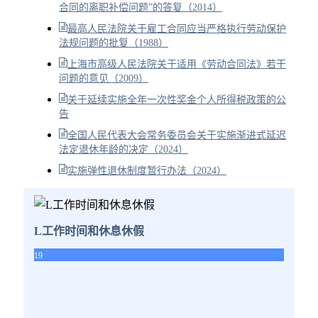
合同的离职补偿问题”的答复（2014）
最高人民法院关于雇工合同应当严格执行劳动保护
法规问题的批复（1988）
上海市高级人民法院关于适用《劳动合同法》若干
问题的意见（2009）
关于延续实施全年一次性奖金个人所得税政策的公
告
全国人民代表大会常务委员会关于实施渐进式延迟
法定退休年龄的决定（2024）
实施弹性退休制度暂行办法（2024）
L工作时间和休息休假
19