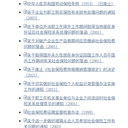
中华人民共和国劳动保险条例（1953）（已废止）
关于企业为职工购买保险有关财务处理问题的通知
（2003）
关于单位外派职工在境外工作期间取得当地居民身
份证后社会保险关系处理问题的复函（2001）
关于对破产企业生产自救期间应否缴纳社会保险费
问题的复函（2001）
关于取得国外永久性居民身份证回国工作人员在国
内工作期间有关社会保险问题的复函（2001）
关于废止《社会保险费申报缴纳管理规定》的决定
（2021）
关于切实做好社会保险个人权益记录管理办法实施
工作的通知（2011）
关于职工在机关事业单位与企业之间流动时社会保
险关系处理意见的通知（2001）
社会保险费征缴监督检查办法（1999）
关于进一步做好城镇从业人员参加社会保险工作有
关问题的通知（2003）