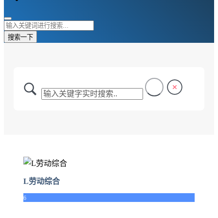
搜索一下
L劳动综合
6