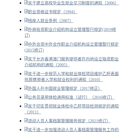
关于建立高校毕业生就业见习制度的通知（2006）
职业资格证书规定（1994）
残疾人就业条例（2007）
外商投资职业介绍机构设立管理暂行规定(2019修
订)
中外合资中外合作职业介绍机构设立管理暂行规定
(2015修订)
关于允许香港澳门服务提供者在内地设立独资职业
介绍机构的通知（2005）
关于进一步规范入学和就业体检项目维护乙肝表面
抗原携带者入学和就业权利的通知（2010）
外国人在中国就业管理规定（2017修正）
公务员录用体检通用标准（试行）（2016修订）
关于切实贯彻就业体检中乙肝项目检测规定的通知
（2011）
流动人员人事档案管理服务规定（2021修订）
关于进一步加强流动人员人事档案管理服务工作的