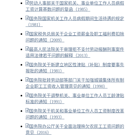
劳动人事部关于国家机关、事业单位工作人员病假
工资计算基数问题的复函（1985）
国务院国家机关工作人员病假期间生活待遇的规定
（1981）
国家税务总局关于企业工资薪金及职工福利费扣除
问题的通知（2009）
最高人民法院关于审理拒不支付劳动报酬刑事案件
适用法律若干问题的解释（2013）
国务院关于新建立地区性津贴（补贴）制度要事先
报批的通知（1981）
国务院批转劳动部等部门关于加强城镇集体所有制
企业职工工资收入管理意见的通知（1990）
国务院关于调整机关、事业单位工作人员工龄津贴
标准的通知（1991）
国务院关于机关和事业单位工作人员工资制度改革
问题的通知（1993）
国务院办公厅关于全面治理拖欠农民工工资问题的
意见（2016）