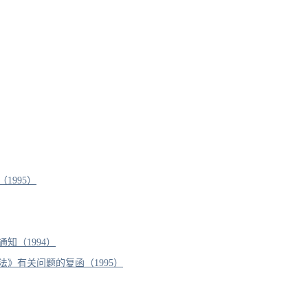
1995）
知（1994）
》有关问题的复函（1995）