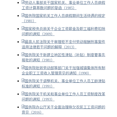
劳动人事部关于国家机关、事业单位工作人员病假
工资计算基数问题的复函（1985）
国务院国家机关工作人员病假期间生活待遇的规定
（1981）
国家税务总局关于企业工资薪金及职工福利费扣除
问题的通知（2009）
最高人民法院关于审理拒不支付劳动报酬刑事案件
适用法律若干问题的解释（2013）
国务院关于新建立地区性津贴（补贴）制度要事先
报批的通知（1981）
国务院批转劳动部等部门关于加强城镇集体所有制
企业职工工资收入管理意见的通知（1990）
国务院关于调整机关、事业单位工作人员工龄津贴
标准的通知（1991）
国务院关于机关和事业单位工作人员工资制度改革
问题的通知（1993）
国务院办公厅关于全面治理拖欠农民工工资问题的
意见（2016）