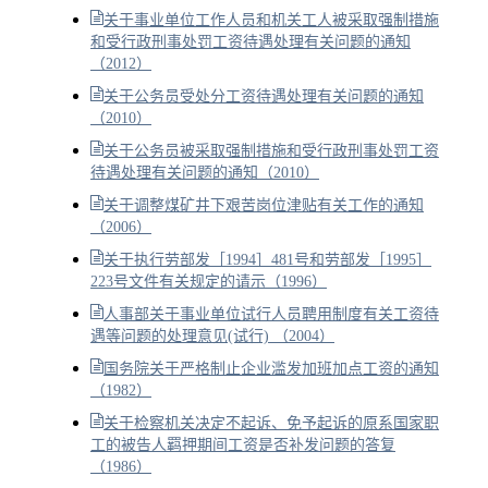
关于事业单位工作人员和机关工人被采取强制措施
和受行政刑事处罚工资待遇处理有关问题的通知
（2012）
关于公务员受处分工资待遇处理有关问题的通知
（2010）
关于公务员被采取强制措施和受行政刑事处罚工资
待遇处理有关问题的通知（2010）
关于调整煤矿井下艰苦岗位津贴有关工作的通知
（2006）
关于执行劳部发［1994］481号和劳部发［1995］
223号文件有关规定的请示（1996）
人事部关于事业单位试行人员聘用制度有关工资待
遇等问题的处理意见(试行) （2004）
国务院关于严格制止企业滥发加班加点工资的通知
（1982）
关于检察机关决定不起诉、免予起诉的原系国家职
工的被告人羁押期间工资是否补发问题的答复
（1986）