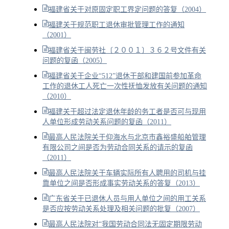
福建省关于对原固定职工界定问题的答复（2004）
福建关于规范职工退休审批管理工作的通知
（2001）
福建省关于闽劳社〔２００１〕３６２号文件有关
问题的复函（2005）
福建省关于企业“512”退休干部和建国前参加革命
工作的退休工人死亡一次性抚恤发放有关问题的通知
（2010）
福建关于超过法定退休年龄的务工者是否可与现用
人单位形成劳动关系问题的复函（2011）
最高人民法院关于仰海水与北京市鑫裕盛船舶管理
有限公司之间是否为劳动合同关系的请示的复函
（2011）
最高人民法院关于车辆实际所有人聘用的司机与挂
靠单位之间是否形成事实劳动关系的答复（2013）
广东省关于已退休人员与用人单位之间的用工关系
是否应按劳动关系处理及相关问题的批复（2007）
最高人民法院对“我国劳动合同法无固定期限劳动