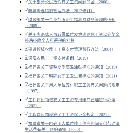
关于部分公民放假有关工资问题的函（2000）
防暑降温措施管理办法（2012修订）
财政部关于企业加强职工福利费财务管理的通知
（2009）
关于离退休人员取得单位发放离退休工资以外奖金
补贴征收个人所得税的批复
建设领域农民工工资支付管理暂行办法（2004）
保障农民工工资支付条例（2019）
福建省关于调整夏季高温津贴标准的通知（2019）
福建省关于明确女职工卫生费标准的通知（2021）
福建省关于用人单位支付职工工资有关问题的规定
（1997）
工程建设领域农民工工资专用账户管理暂行办法
（2021）
工程建设领域农民工工资保证金规定（2021）
福建省关于明确用人单位停工停产期间支付劳动者
生活费有关问题的通知（2020）