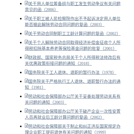
关于用人单位筹备组与职工发生劳动争议有关问题
意见的函（2006）
关于职工被人民检察院作出不予起诉决定用人单位
能否据此解除劳动合同问题的复函（2003）
关于劳动合同制职工工龄计算问题的复函（2002）
关于个人解除劳动合同取得经济补偿金征收个人所
得税扣除基本养老等保险基金问题的批复（2001）
财政部、国家税务总局关于个人所得税法修改后有
关优惠政策衔接问题的通知（2018）
国务院关于工人退休、退职的暂行办法（1978）
国务院关于严格执行工人退休、退职暂行办法的通
知（1981）
劳动和社会保障部办公厅关于妥善处理劳动关系有
关问题的通知（2003）
劳动和社会保障部办公厅关于破产企业一次性安置
人员再就业后工龄计算问题的复函（2002）
劳动和社会保障部关于制止和纠正违反国家规定办
理企业职工提前退休有关问题的通知（1999）