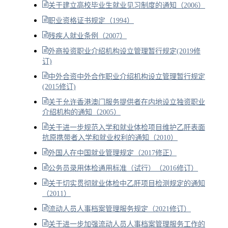
关于建立高校毕业生就业见习制度的通知（2006）
职业资格证书规定（1994）
残疾人就业条例（2007）
外商投资职业介绍机构设立管理暂行规定(2019修
订)
中外合资中外合作职业介绍机构设立管理暂行规定
(2015修订)
关于允许香港澳门服务提供者在内地设立独资职业
介绍机构的通知（2005）
关于进一步规范入学和就业体检项目维护乙肝表面
抗原携带者入学和就业权利的通知（2010）
外国人在中国就业管理规定（2017修正）
公务员录用体检通用标准（试行）（2016修订）
关于切实贯彻就业体检中乙肝项目检测规定的通知
（2011）
流动人员人事档案管理服务规定（2021修订）
关于进一步加强流动人员人事档案管理服务工作的