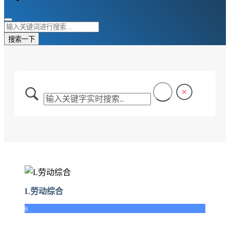
搜索一下
L劳动综合
6