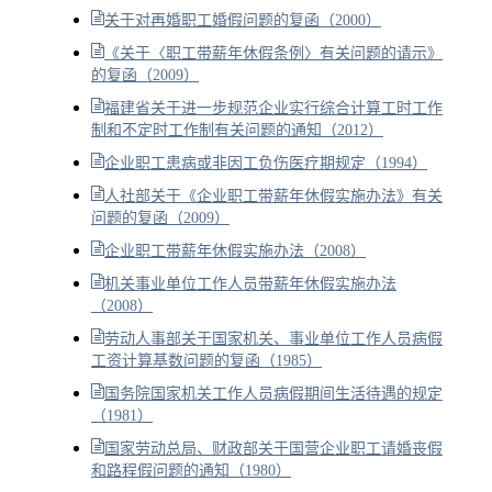
关于对再婚职工婚假问题的复函（2000）
《关于〈职工带薪年休假条例〉有关问题的请示》
的复函（2009）
福建省关于进一步规范企业实行综合计算工时工作
制和不定时工作制有关问题的通知（2012）
企业职工患病或非因工负伤医疗期规定（1994）
人社部关于《企业职工带薪年休假实施办法》有关
问题的复函（2009）
企业职工带薪年休假实施办法（2008）
机关事业单位工作人员带薪年休假实施办法
（2008）
劳动人事部关于国家机关、事业单位工作人员病假
工资计算基数问题的复函（1985）
国务院国家机关工作人员病假期间生活待遇的规定
（1981）
国家劳动总局、财政部关于国营企业职工请婚丧假
和路程假问题的通知（1980）