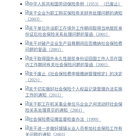
中华人民共和国劳动保险条例（1953）（已废止）
关于企业为职工购买保险有关财务处理问题的通知
（2003）
关于单位外派职工在境外工作期间取得当地居民身
份证后社会保险关系处理问题的复函（2001）
关于对破产企业生产自救期间应否缴纳社会保险费
问题的复函（2001）
关于取得国外永久性居民身份证回国工作人员在国
内工作期间有关社会保险问题的复函（2001）
关于废止《社会保险费申报缴纳管理规定》的决定
（2021）
关于切实做好社会保险个人权益记录管理办法实施
工作的通知（2011）
关于职工在机关事业单位与企业之间流动时社会保
险关系处理意见的通知（2001）
社会保险费征缴监督检查办法（1999）
关于进一步做好城镇从业人员参加社会保险工作有
关问题的通知（2003）