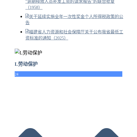
“逾期释放人员补发工资的请求报告”的联合批复
（1958）
关于延续实施全年一次性奖金个人所得税政策的公
告
福建省人力资源和社会保障厅关于公布我省最低工
资标准的通知（2025）
L劳动保护
24