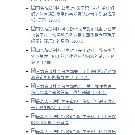
国务院法制办公室对<关于职工参加单位组
织的体育活动受到伤害能否认定为工伤的请示
>的复函（2005）
国务院法制办对安徽省人民政府法制办公室
《关于＜工伤保险条例＞第十四条第六项适用
问题的请示》的复函（2008）
国务院法制办公室对《关于对＜工伤保险条
例＞第六十四条的法律溯及力问题的请示》的
复函（2005）
人力资源社会保障部关于工伤保险待遇调整
和确定机制的指导意见（2017）
人力资源社会保障部办公厅关于加快推进工
伤保险基金省级统筹工作的通知（2019）
最高人民法院关于审理工伤保险行政案件若
干问题的规定（2014）
最高人民法院行政审判庭关于适用《工伤保
险条例》的六条答复
最高人民法院行政审判庭关于职工因公外出