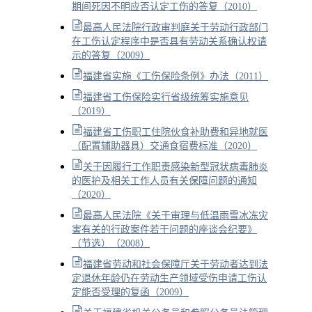
期间死因不明应否认定工伤的答复（2010）
最高人民法院行政审判庭关于劳动行政部门
在工伤认定程序中是否具有劳动关系确认权请
示的答复（2009）
福建省实施《工伤保险条例》办法（2011）
福建省工伤保险实行省级统筹实施意见
（2019）
福建省工伤职工住院伙食补助费和异地就医
（配置辅助器具）交通食宿费标准（2020）
关于因履行工作职责感染新型冠状病毒肺炎
的医护及相关工作人员有关保障问题的通知
（2020）
最高人民法院《关于审理与低温雨雪冰冻灾
害有关的行政案件若干问题的座谈会纪要》
（节选）（2008）
福建省劳动和社会保障厅关于劳动者达到法
定退休年龄仍在劳动生产领域受伤申请工伤认
定能否受理的复函（2009）