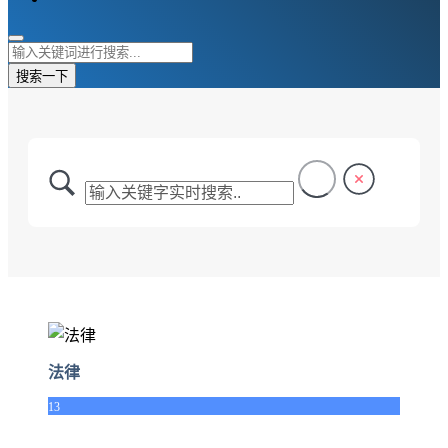
搜索一下
法律
13