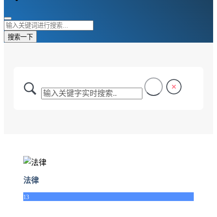
搜索一下
法律
13