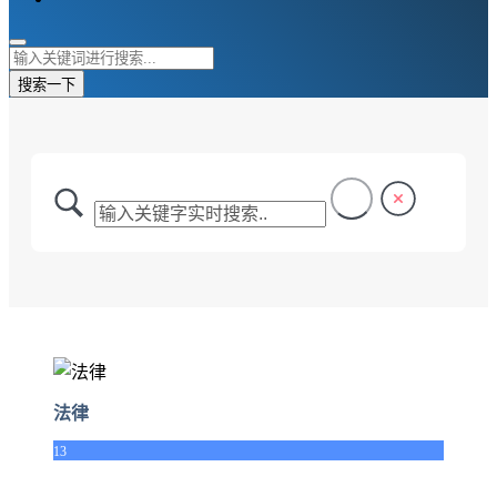
搜索一下
法律
13