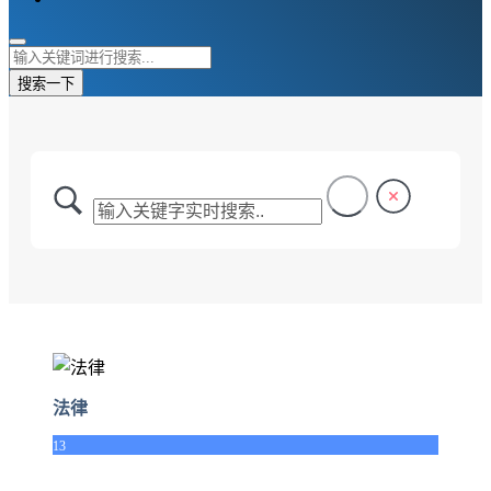
搜索一下
法律
13