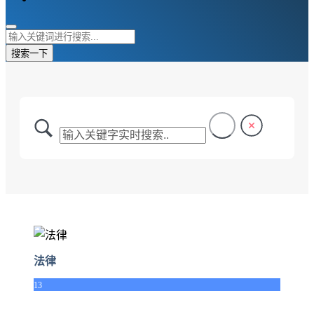
搜索一下
法律
13