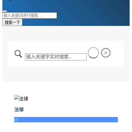
搜索一下
法律
13