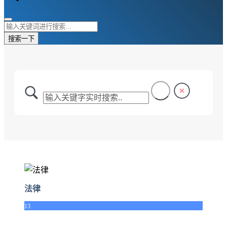
搜索一下
法律
13