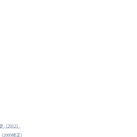
（2012）
2009修正）