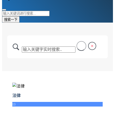
搜索一下
法律
13