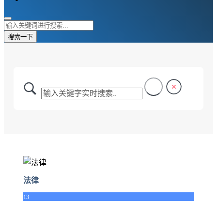
搜索一下
法律
13