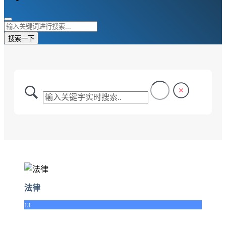
搜索一下
法律
13