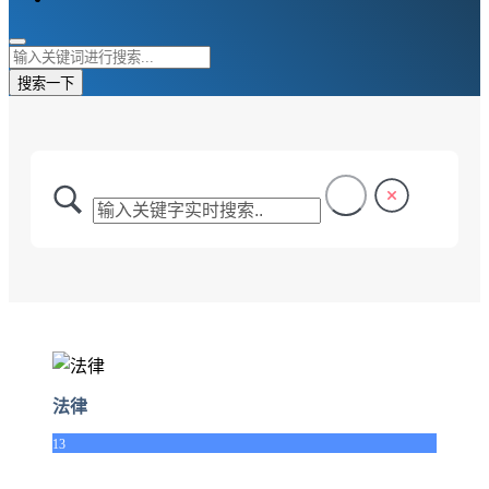
搜索一下
法律
13