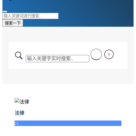
搜索一下
法律
13