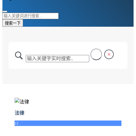
搜索一下
法律
13