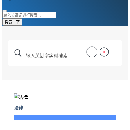
搜索一下
法律
13