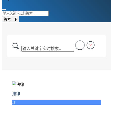
搜索一下
法律
13