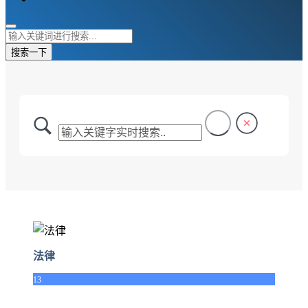
搜索一下
法律
13