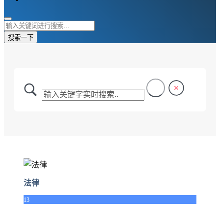
搜索一下
法律
13