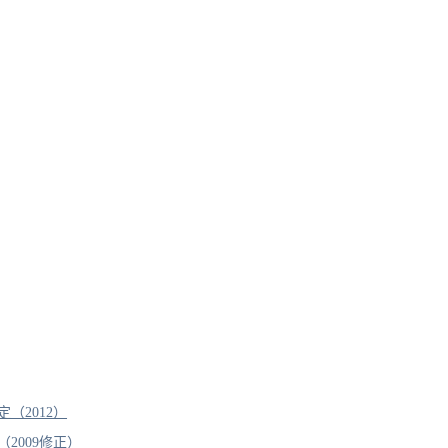
（2012）
2009修正）