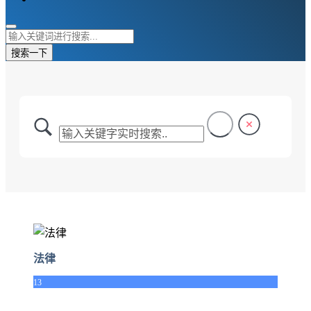
搜索一下
法律
13